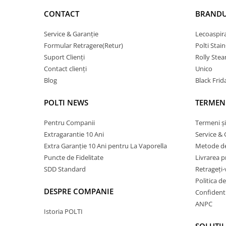
CONTACT
BRANDU
Service & Garanție
Lecoaspir
Formular Retragere(Retur)
Polti Stai
Suport Clienți
Rolly Ste
Contact clienți
Unico
Blog
Black Frid
POLTI NEWS
TERMENI
Pentru Companii
Termeni și
Extragarantie 10 Ani
Service & 
Extra Garanție 10 Ani pentru La Vaporella
Metode de
Puncte de Fidelitate
Livrarea 
SDD Standard
Retrageți-
Politica d
DESPRE COMPANIE
Confidenti
ANPC
Istoria POLTI