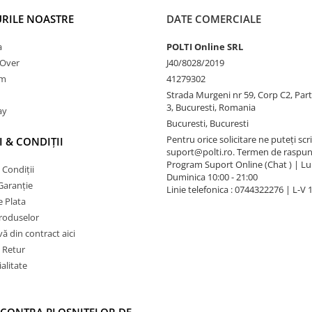
RILE NOASTRE
DATE COMERCIALE
a
POLTI Online SRL
nOver
J40/8028/2019
am
41279302
Strada Murgeni nr 59, Corp C2, Part
3, Bucuresti, Romania
ay
Bucuresti, Bucuresti
Pentru orice solicitare ne puteți scri
 & CONDIȚII
suport@polti.ro. Termen de raspun
Program Suport Online (Chat ) | Lun
 Condiții
Duminica 10:00 - 21:00
Garanție
Linie telefonica : 0744322276 | L-V 
 Plata
produselor
vă din contract aici
e Retur
alitate