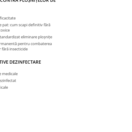
 CONTRA PLOȘNIȚELOR DE
ficacitate
e pat: cum scapi definitiv fără
toxice
tandardizat eliminare ploșnițe
ermanentă pentru combaterea
 fără insecticide
TIVE DEZINFECTARE
e medicale
ezinfectat
icale