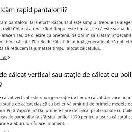
lcăm rapid pantalonii?
ăm pantalonii fără efort? Răspunsul este simplu: trebuie să alegem
trivit! Chiar și atunci când timpul este limitat, fie că este vorba de
e afaceri sau de o ieșire cu prietenii, ne dorim să arătăm impecabil 
e bine călcate. Fierele de călcat de ultimă generație oferă noi teh
tă să reducem la jumătate timpul alocat călcatului....
mult
de călcat vertical sau stație de călcat cu boi
?
 călcat vertical este noua generație de fier de călcat dar care nu î
 stația de călcat clasică cu boiler Vă amintiți de primele modele de
bur Polti Vaporella? Da, primele fiare de călcat profesionale cu boile
 casele oamenilor la sfârșitul anilor 1970 pentru a ușura călcatul c
urale a aburului? În acel moment...