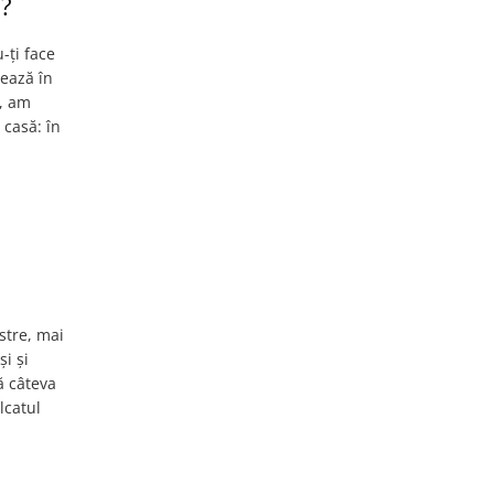
l?
-ți face
ează în
 , am
 casă: în
stre, mai
i și
ă câteva
lcatul