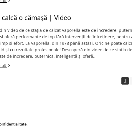
mult
 calcă o cămașă | Video
in video de ce stația de călcat Vaporella este de încredere, putern
 și oferă performanțe de top fără intervenții de întreținere, pentru 
imp și efort. La Vaporella, din 1978 până astăzi. Oricine poate călc
d și cu rezultate profesionale! Descoperă din video de ce stația de
ste de incredere, puternică, inteligentă și oferă...
mult
1
onfidențialitate
.