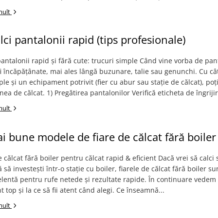
mult
ci pantalonii rapid (tips profesionale)
antalonii rapid și fără cute: trucuri simple Când vine vorba de pan
fi încăpățânate, mai ales lângă buzunare, talie sau genunchi. Cu câ
ple și un echipament potrivit (fier cu abur sau stație de călcat), poț
ea de călcat. 1) Pregătirea pantalonilor Verifică eticheta de îngrijire
mult
i bune modele de fiare de călcat fără boiler
e călcat fără boiler pentru călcat rapid & eficient Dacă vrei să calci 
ă să investești într-o stație cu boiler, fiarele de călcat fără boiler su
elentă pentru rufe netede și rezultate rapide. În continuare vedem
 top și la ce să fii atent când alegi. Ce înseamnă...
mult