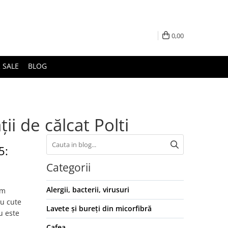
0,00
 SALE
BLOG
ii de călcat Polti
5:
Categorii
Alergii, bacterii, virusuri
um
cu cute
Lavete și bureți din micorfibră
u este
Cafea