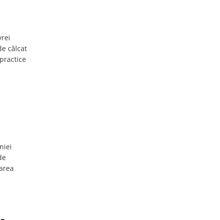
vrei
de călcat
 practice
niei
de
zarea