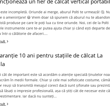
cționează un fier de călcat vertical portabi
ta este incompletă. Oriunde ai merge, aburul Polti te urmează! 🤔 ​ Nu
este o amenințare! 😃 Vrem doar să spunem că aburul nu te abandon
istă produse pe care le poți lua cu tine oriunde. Noi, cei de la Polti
ele instrumente care te-ar putea ajuta chiar și când ești departe de
într-o călătorie de afaceri....
mult
aranție 10 ani pentru stațiile de călcat La
la
ii cât de important este să acordăm o atenție specială ținutelor noa
ucrăm în medii formale. Chiar și cele mai sofisticate costume, cămăș
r reuși să transmită mesajul corect dacă sunt șifonate sau prezint
 să lăsați o impresie profesională, așa că știți cât de necesar este că
 vestimentare. Iar dacă nu sunteți...
mult