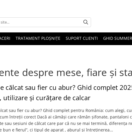
ACERI
TRATAMENT PLOȘNIȚE
SUPORT CLIENTI
GHID SUMMER
vente despre mese, fiare și staț
de călcat sau fier cu abur? Ghid complet 202
, utilizare și curățare de calcar
ălcat sau fier cu abur? Ghid complet pentru România: cum alegi, c
i cum întreții corect Dacă ai cămăși care rămân șifonate, pantaloni 
e sau sesiuni de călcat care par că nu se mai termină, diferența n
 bun e fierul”, ci tipul de aparat , aburul și întreținerea...