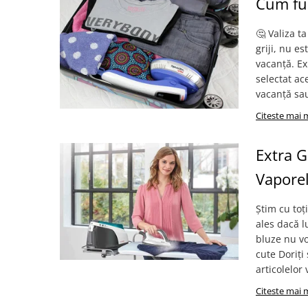
Cum fun
🤔 ​Valiza 
griji, nu 
vacanță. Ex
selectat ac
vacanță sau 
Citeste mai 
Extra G
Vaporel
Știm cu toț
ales dacă l
bluze nu vo
cute Doriți
articolelor
Citeste mai 