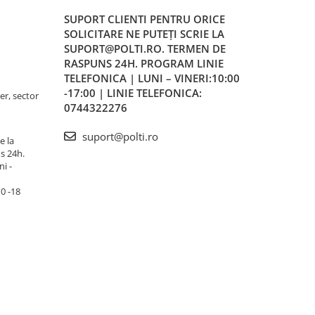
SUPORT CLIENTI
PENTRU ORICE
SOLICITARE NE PUTEȚI SCRIE LA
SUPORT@POLTI.RO. TERMEN DE
RASPUNS 24H. PROGRAM LINIE
TELEFONICA | LUNI – VINERI:10:00
-17:00 | LINIE TELEFONICA:
er, sector
0744322276
suport@polti.ro
e la
s 24h.
i -
10 -18