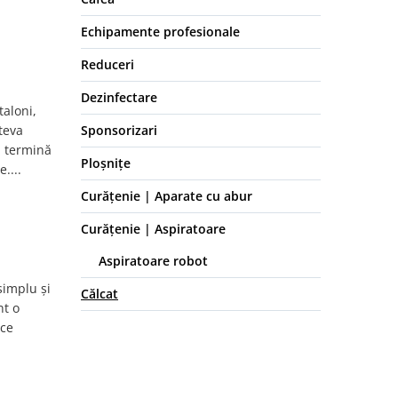
Echipamente profesionale
Reduceri
Dezinfectare
taloni,
teva
Sponsorizari
i termină
Ploșnițe
....
Curățenie | Aparate cu abur
Curățenie | Aspiratoare
Aspiratoare robot
simplu și
Călcat
nt o
 ce