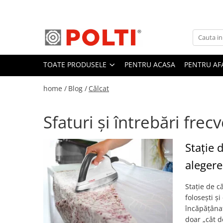
Toate Produsele
Aparate Medicale
TOATE PRODUSELE
PENTRU ACASA
PENTRU AF
Aspiratoare profesionale
Aspiratoare cu abur
home /
Blog /
Călcat
Aspiratoare cu spălare
Aspiratoare verticale
Sfaturi și întrebări frec
Aspiratoare fara sac
Aspiratoare cu apa
Stație 
Aspirator profesional
alegere
Aspiratoare robot
Stație de c
Masa | Statie de calcat
folosești ș
Aparate de calcat vertical
încăpățânat
Mese de calcat profesionale
doar „cât de