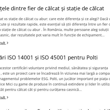
ele dintre fier de călcat și stație de călcat
cat vs stație de călcat cu abur: care este diferența și ce alegi? Dacă 
ute și rezultate rapide, este esențial să știi diferența între un fier 
o stație de călcat cu abur . În România, multe persoane aleg soluții
asnic, dar rezultatele pot varia mult în funcție de echipament...
mult
cări ISO 14001 și ISO 45001 pentru Polti
cestor certificări voluntare privind mediul, sănătatea și siguranța
r , este un proiect care se încadrează în viziunea mai largă a compa
nagementul problemelor ESG. Polti, un jucător important pe piața 
ice Mici cu game de produse în continuă extindere și lider în utili
tât pentru călcat cât și pentru curățarea casnică...
mult