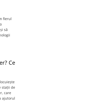
 fierul
 o
și să
nologii
ler? Ce
nlocuiește
 stații de
r, care
u ajutorul