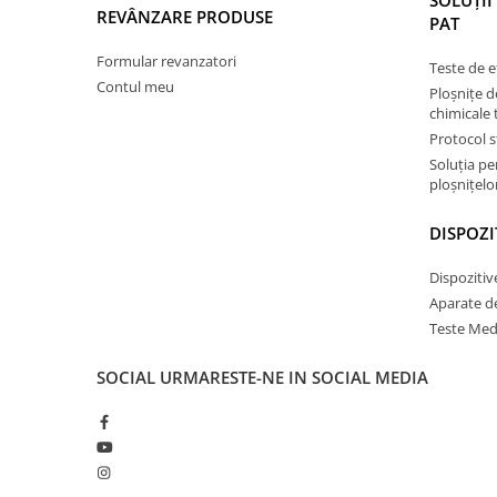
SOLUȚII
REVÂNZARE PRODUSE
PAT
Formular revanzatori
Teste de e
Contul meu
Ploșnițe d
chimicale 
Protocol s
Soluția p
ploșnițelor
DISPOZI
Dispozitiv
Aparate d
Teste Med
SOCIAL
URMARESTE-NE IN SOCIAL MEDIA