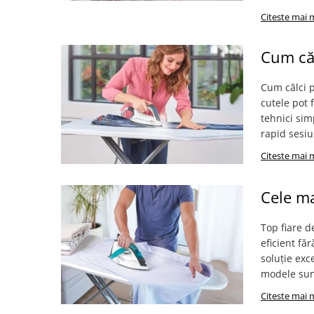
Statii de calcat cu boiler
Citeste mai 
Statii de calcat cu pompa
Cum căl
Fiare de calcat cu abur
Statii de calcat profesionale
Cum călci p
Cafea și espressoare
cutele pot 
Espresoare cu capsule
tehnici sim
rapid sesiun
Cafea capsule
Citeste mai 
Cafea boabe
Espresoare cafea
Cele ma
Cafea paduri ESE 44
Aparate de curatat cu abur
Top fiare d
eficient făr
Mop cu abur
soluție exc
Curatator aburi
modele sunt
Solutii pentru plosnite
Citeste mai 
Accesorii & Consumabile