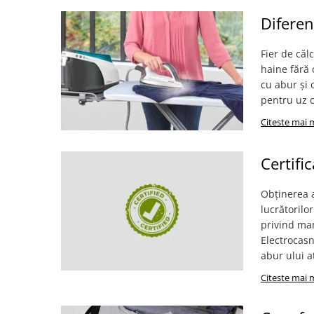
Accesorii statii de calcat
Diferenț
Accesorii curatatoare cu abur
Accesorii aspiratoare
Fier de căl
haine fără c
Accesorii dispozitive profesionale
cu abur și 
Carduri Cadou
pentru uz c
Pachete & Oferte
Citeste mai 
Certifi
Obținerea a
lucrătorilo
privind ma
Electrocasn
abur ului a
Citeste mai 