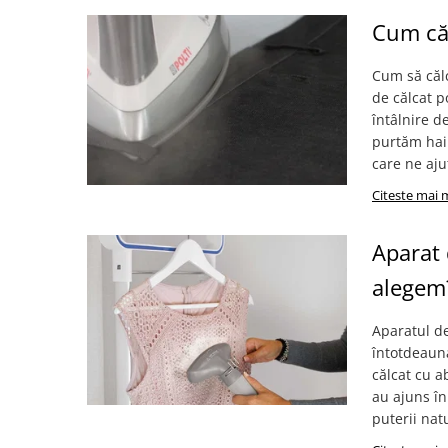
Cum că
Cum să călc
de călcat po
întâlnire d
purtăm hain
care ne aju
Citeste mai 
Aparat 
alegem
Aparatul de
întotdeauna
călcat cu a
au ajuns în
puterii nat