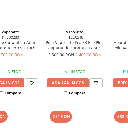
Vaporetto
Vaporetto
PTEU0280
PTEU0318
de Curatat cu Abur
Polti Vaporetto Pro 8X Eco Plus
Aparat 
poretto Pro 95_Turbo
- aparat de curatat cu abur,
Polti V
1100 W, Emisie Abur
boiler 5 bar, functie ECO,
2000 W
.500,00 RON
2.500,00 RON
2.400,00 RON
120 gr/min, Presiune
autonomie nelimitata
g/min, P
5 Bar, Negru/Verde
IN STOC
IN STOC
A IN COS
ADAUGA IN COS
PRE
Compara
Compara
RON
-281 RON
-332 