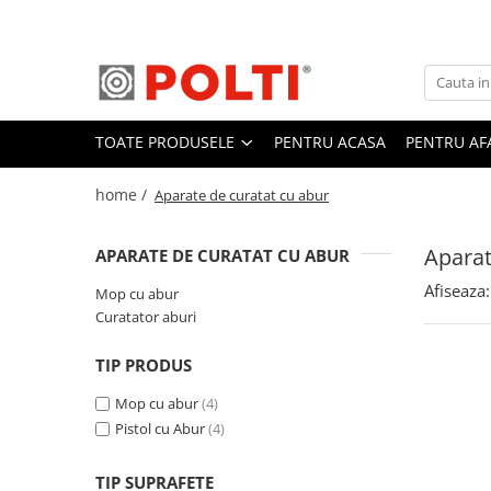
Toate Produsele
Aparate Medicale
TOATE PRODUSELE
PENTRU ACASA
PENTRU AF
Aspiratoare profesionale
Aspiratoare cu abur
home /
Aparate de curatat cu abur
Aspiratoare cu spălare
Aspiratoare verticale
Aparat
APARATE DE CURATAT CU ABUR
Aspiratoare fara sac
Afiseaza:
Mop cu abur
Aspiratoare cu apa
Curatator aburi
Aspirator profesional
TIP PRODUS
Aspiratoare robot
Mop cu abur
(4)
Masa | Statie de calcat
Pistol cu Abur
(4)
Aparate de calcat vertical
Mese de calcat profesionale
TIP SUPRAFETE