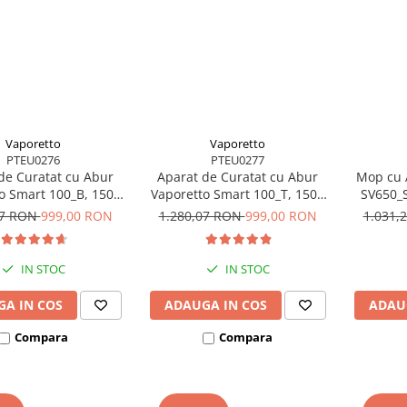
Vaporetto
Vaporetto
PTEU0276
PTEU0277
de Curatat cu Abur
Aparat de Curatat cu Abur
Mop cu A
o Smart 100_B, 1500
Vaporetto Smart 100_T, 1500
SV650_S
 4 Bar, 110 gr/min,
W, 2 l, 4 Bar, 110 gr/min,
Abur Regl
07 RON
999,00 RON
1.280,07 RON
999,00 RON
1.031,
Alb/Albastru
Alb/Albastru
Acce
Neli
IN STOC
IN STOC
A IN COS
ADAUGA IN COS
ADAU
Compara
Compara