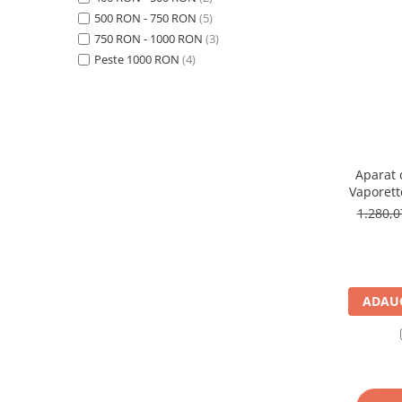
Accesorii statii de calcat
500 RON - 750 RON
(5)
750 RON - 1000 RON
(3)
Accesorii curatatoare cu abur
Peste 1000 RON
(4)
Accesorii aspiratoare
Accesorii dispozitive profesionale
Carduri Cadou
Pachete & Oferte
Aparat 
Vaporett
W, 2 l,
1.280,
ADAUG