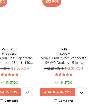
RON
-293 RON
Vaporetto
Polti
PTEU0282
PTEU0274
bur Polti Vaporetto
Mop cu Abur Polti Vaporetto
ouble, 15 in 1, 1500
SV 440 Double, 15 in 1,
.4 Kg, Alb/Verde
1500W, 2.4Kg, Alb/Violet
8 RON
489,00 RON
742,26 RON
449,00 RON
IN STOC
IN STOC
GA IN COS
ADAUGA IN COS
Compara
Compara