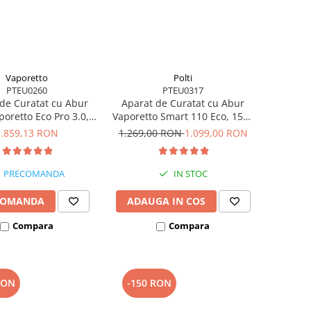
Vaporetto
Polti
PTEU0260
PTEU0317
de Curatat cu Abur
Aparat de Curatat cu Abur
aporetto Eco Pro 3.0,
Vaporetto Smart 110 Eco, 1500
, Emisie Abur 110
W, Autonomie Nelimitată de
1.859,13 RON
1.269,00 RON
1.099,00 RON
resiune Abur 4.5 BAR,
Lucru, 4 Bar, 110 gr/min,
Gri
Alb/Verde
PRECOMANDA
IN STOC
COMANDA
ADAUGA IN COS
Compara
Compara
RON
-150 RON