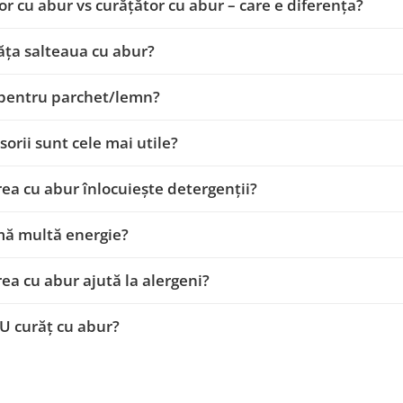
or cu abur vs curățător cu abur – care e diferența?
ăța salteaua cu abur?
 pentru parchet/lemn?
sorii sunt cele mai utile?
ea cu abur înlocuiește detergenții?
ă multă energie?
ea cu abur ajută la alergeni?
U curăț cu abur?