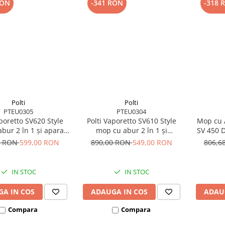
RON
-341 RON
-318 
Polti
Polti
PTEU0305
PTEU0304
aporetto SV620 Style
Polti Vaporetto SV610 Style
Mop cu A
bur 2 în 1 și aparat
mop cu abur 2 în 1 și
SV 450 D
are portabil pentru
curățător portabil cu funcție
W, 2
0 RON
599,00 RON
890,00 RON
549,00 RON
806,6
te suprafețele
Extra Steam
IN STOC
IN STOC
A IN COS
ADAUGA IN COS
ADAU
Compara
Compara