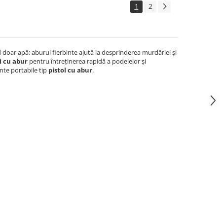
1
2
d doar apă: aburul fierbinte ajută la desprinderea murdăriei și
 cu abur
pentru întreținerea rapidă a podelelor și
ante portabile tip
pistol cu abur
.