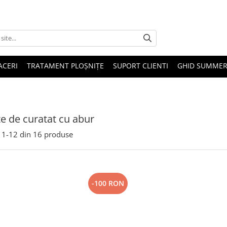
ACERI
TRATAMENT PLOȘNIȚE
SUPORT CLIENTI
GHID SUMMER
e de curatat cu abur
1-
12
din
16
produse
-100 RON