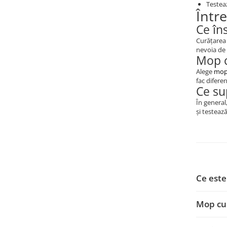
Testea
Într
Ce în
Curățarea 
nevoia de 
Mop c
Alege
mop
fac diferen
Ce su
În general
și testeaz
Ce este
Mop cu 