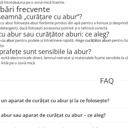
ză întotdeauna pe o zonă mică înainte.
ebări frecvente
seamnă „curățare cu abur”?
cu abur folosește abur fierbinte produs din apă pentru a înmuia și desprind
detergenți, dacă folosești accesoriul potrivit și o tehnică corectă.
u abur sau curățător aburi: ce aleg?
 cu abur
pentru podele și întreținere rapidă. Alege
curățător aburi
pentru bai
ța.
prafețe sunt sensibile la abur?
, evită electronicele direct, lemnul netratat și materialele foarte sensibile l
ă întâi pe o zonă mică.
FAQ
 un aparat de curățat cu abur și la ce folosește?
abur sau aparat de curățat cu abur – ce aleg?