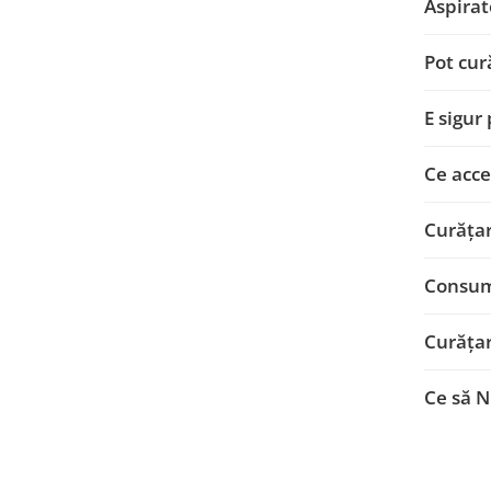
Aspirat
Pot cur
E sigur
Ce acce
Curățar
Consum
Curățar
Ce să N