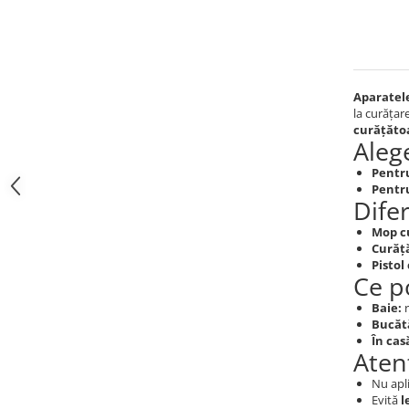
Aparatele
la curățar
curățăto
Aleg
Pentru
Pentru
Dife
Mop c
Curăț
Pistol
Ce p
Baie:
r
Bucăt
În cas
Aten
Nu apl
Evită
l