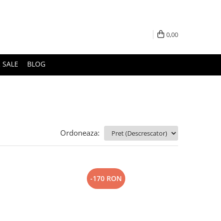
0,00
 SALE
BLOG
Ordoneaza:
-170 RON