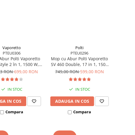
Vaporetto
Polti
PTEU0306
PTEU0296
bur Polti Vaporetto
Mop cu Abur Polti Vaporetto
tyle 2 în 1, 1500 W,
SV 460 Double, 17 in 1, 1500
abil, Mâner Plută, 19
W, 2.4Kg, Alb/Albastru
23 RON
699,00 RON
749,00 RON
599,00 RON
sorii, Autonomie
mitată, Alb/Roșu
IN STOC
IN STOC
GA IN COS
ADAUGA IN COS
Compara
Compara