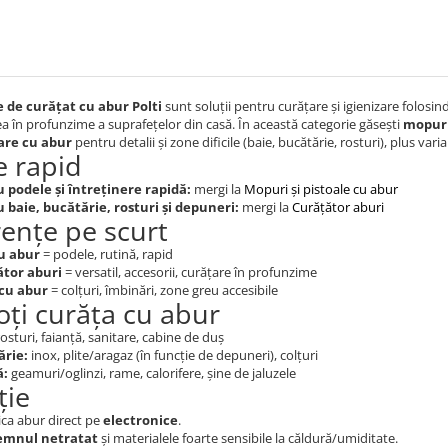
 de curățat cu abur Polti
sunt soluții pentru curățare și igienizare folosin
ea în profunzime a suprafețelor din casă. În această categorie găsești
mopuri
are cu abur
pentru detalii și zone dificile (baie, bucătărie, rosturi), plus vari
e rapid
 podele și întreținere rapidă:
mergi la
Mopuri și pistoale cu abur
 baie, bucătărie, rosturi și depuneri:
mergi la
Curățător aburi
rențe pe scurt
u abur
= podele, rutină, rapid
ător aburi
= versatil, accesorii, curățare în profunzime
 cu abur
= colțuri, îmbinări, zone greu accesibile
oți curăța cu abur
osturi, faianță, sanitare, cabine de duș
ărie:
inox, plite/aragaz (în funcție de depuneri), colțuri
ă:
geamuri/oglinzi, rame, calorifere, șine de jaluzele
ție
ica abur direct pe
electronice
.
emnul netratat
și materialele foarte sensibile la căldură/umiditate.