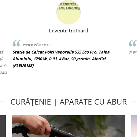
P A
Pavelescu Alexandra
Recomand reprezentanta Polti Romania pentru servici
, Talpa
si extragarantia oferita la produsele achizitionate.
b/Gri
CURĂȚENIE | APARATE CU ABUR