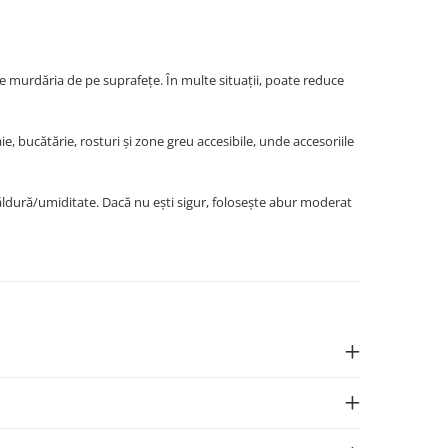
e murdăria de pe suprafețe. În multe situații, poate reduce
e, bucătărie, rosturi și zone greu accesibile, unde accesoriile
a căldură/umiditate. Dacă nu ești sigur, folosește abur moderat