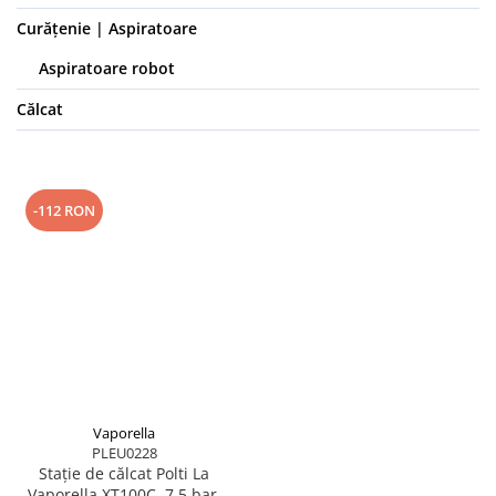
Curățenie | Aspiratoare
Aspiratoare robot
Călcat
-112 RON
Vaporella
PLEU0228
Stație de călcat Polti La
Vaporella XT100C, 7,5 bar,