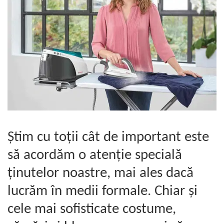
Statii de calcat cu boiler
Statii de calcat cu pompa
Fiare de calcat cu abur
Statii de calcat profesionale
Cafea și espressoare
Espresoare cu capsule
Cafea capsule
Cafea boabe
Espresoare cafea
Știm cu toții cât de important este
Cafea paduri ESE 44
să acordăm o atenție specială
Aparate de curatat cu abur
ținutelor noastre, mai ales dacă
Mop cu abur
lucrăm în medii formale. Chiar și
Curatator aburi
Solutii pentru plosnite
cele mai sofisticate costume,
Accesorii & Consumabile