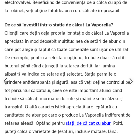
electrovalvei. Beneficiind de conveniența de a călca cu apă de
la robinet, veți obține întotdeauna rufe călcate ireproșabil.
De ce să investiți într-o stație de călcat La Vaporella?
Clienții care dețin deja propria lor stație de călcat La Vaporella
apreciază în mod deosebit multitudinea de setări de abur din
care pot alege și faptul că toate comenzile sunt ușor de utilizat.
De exemplu, pentru a selecta o opțiune, trebuie doar să rotiți
butonul până când ajungeți la setarea dorită, iar lumina
albastră va indica ce setare ați selectat. Stația permite o
prindere antiderapantă și sigură, așa că veți deține controlul pe
tot parcursul călcatului, ceea ce este important atunci când
trebuie să călcați mormane de rufe și mâinile se încălzesc și
transpiră. O altă caracteristică apreciată are legătură cu
cantitatea de abur pe care o produce La Vaporella indiferent de
setarea aleasă. Optând pentru
stații de călcat cu abur
Polti,
puteți călca o varietate de țesături, inclusiv mătase, lână,