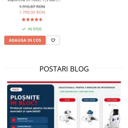
Steam Pulse 500 g
1.910,87 RON
1.799,00 RON
IN STOC
ADAUGA IN COS
POSTARI BLOG