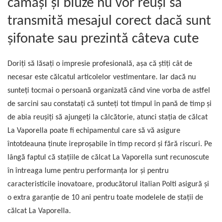
cămăși și bluze nu vor reuși să
Accesorii statii de calcat
transmită mesajul corect dacă sunt
Accesorii curatatoare cu abur
șifonate sau prezintă câteva cute
Accesorii aspiratoare
Accesorii dispozitive profesionale
Doriți să lăsați o impresie profesională, așa că știți cât de
Carduri Cadou
necesar este călcatul articolelor vestimentare. Iar dacă nu
Pachete & Oferte
sunteți tocmai o persoană organizată când vine vorba de astfel
de sarcini sau constatați că sunteți tot timpul în pană de timp și
de abia reușiți să ajungeți la călcătorie, atunci stația de călcat
La Vaporella poate fi echipamentul care să vă asigure
întotdeauna ținute ireproșabile în timp record și fără riscuri. Pe
lângă faptul că stațiile de călcat La Vaporella sunt recunoscute
în întreaga lume pentru performanța lor și pentru
caracteristicile inovatoare, producătorul italian Polti asigură și
o extra garanție de 10 ani pentru toate modelele de stații de
călcat La Vaporella.