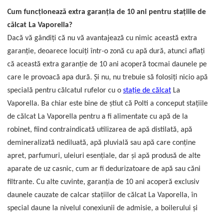
Cum funcționează extra garanția de 10 ani pentru stațiile de
călcat La Vaporella?
Dacă vă gândiți că nu vă avantajează cu nimic această extra
garanție, deoarece locuiți într-o zonă cu apă dură, atunci aflați
că această extra garanție de 10 ani acoperă tocmai daunele pe
care le provoacă apa dură. Și nu, nu trebuie să folosiți nicio apă
specială pentru călcatul rufelor cu o
stație de călcat
La
Vaporella. Ba chiar este bine de știut că Polti a conceput stațiile
de călcat La Vaporella pentru a fi alimentate cu apă de la
robinet, fiind contraindicată utilizarea de apă distilată, apă
demineralizată nediluată, apă pluvială sau apă care conține
apret, parfumuri, uleiuri esențiale, dar și apă produsă de alte
aparate de uz casnic, cum ar fi dedurizatoare de apă sau căni
filtrante. Cu alte cuvinte, garanția de 10 ani acoperă exclusiv
daunele cauzate de calcar stațiilor de călcat La Vaporella, în
special daune la nivelul conexiunii de admisie, a boilerului și