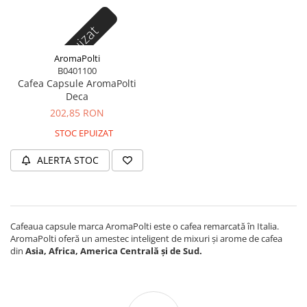
Stoc epuizat
AromaPolti
B0401100
Cafea Capsule AromaPolti
Deca
202,85 RON
STOC EPUIZAT
ALERTA STOC
Cafeaua capsule marca AromaPolti este o cafea remarcată în Italia.
AromaPolti oferă un amestec inteligent de mixuri și arome de cafea
din
Asia, Africa, America Centrală și de Sud.