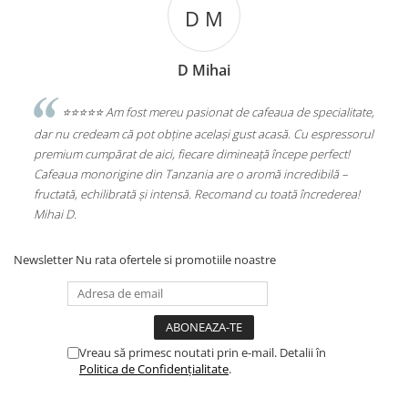
D M
D Mihai
sesc
⭐️⭐️⭐️⭐️⭐️ Am fost mereu pasionat de cafeaua de specialitate,
e
dar nu credeam că pot obține același gust acasă. Cu espressorul
Sta
premium cumpărat de aici, fiecare dimineață începe perfect!
Alu
Cafeaua monorigine din Tanzania are o aromă incredibilă –
(PL
fructată, echilibrată și intensă. Recomand cu toată încrederea!
Mihai D.
Newsletter
Nu rata ofertele si promotiile noastre
Vreau să primesc noutati prin e-mail. Detalii în
Politica de Confidențialitate
.