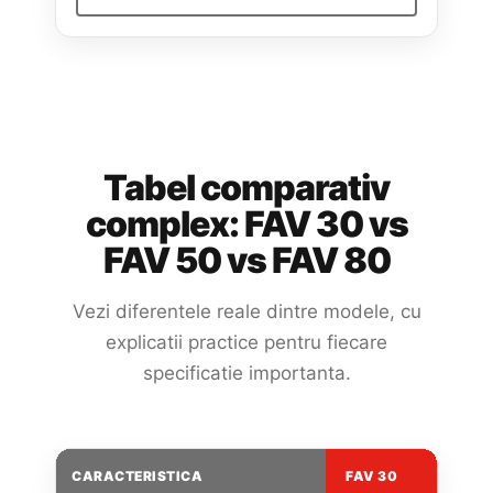
Tabel comparativ
complex: FAV 30 vs
FAV 50 vs FAV 80
Vezi diferentele reale dintre modele, cu
explicatii practice pentru fiecare
specificatie importanta.
CARACTERISTICA
FAV 30
FA