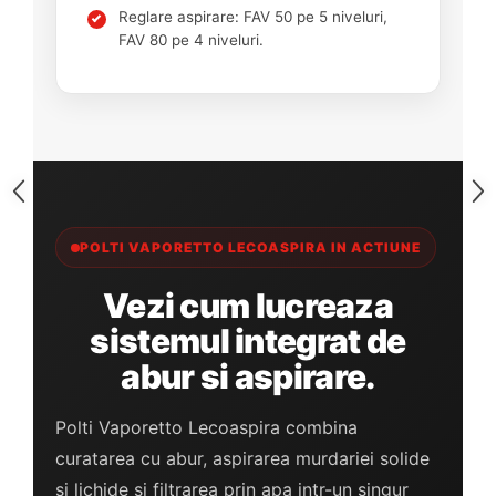
Reglare aspirare: FAV 50 pe 5 niveluri,
FAV 80 pe 4 niveluri.
POLTI VAPORETTO LECOASPIRA IN ACTIUNE
Vezi cum lucreaza
sistemul integrat de
abur si aspirare.
Polti Vaporetto Lecoaspira combina
curatarea cu abur, aspirarea murdariei solide
si lichide si filtrarea prin apa intr-un singur