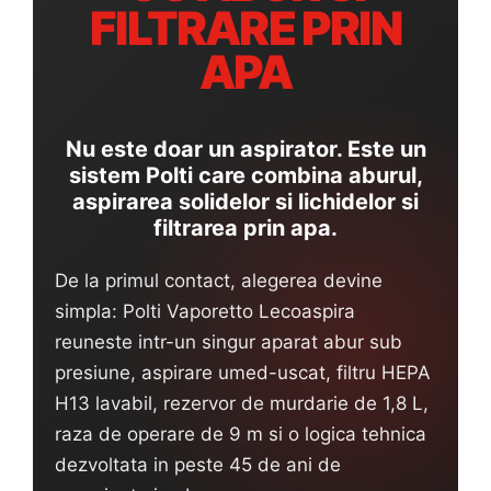
FILTRARE PRIN
Statii de calcat cu boiler
Statii de calcat cu pompa
APA
Fiare de calcat cu abur
Statii de calcat profesionale
Nu este doar un aspirator. Este un
Cafea și espressoare
sistem Polti care combina aburul,
Espresoare cu capsule
aspirarea solidelor si lichidelor si
Cafea capsule
filtrarea prin apa.
Cafea boabe
De la primul contact, alegerea devine
Espresoare cafea
simpla: Polti Vaporetto Lecoaspira
Cafea paduri ESE 44
reuneste intr-un singur aparat abur sub
Aparate de curatat cu abur
presiune, aspirare umed-uscat, filtru HEPA
Mop cu abur
H13 lavabil, rezervor de murdarie de 1,8 L,
Curatator aburi
raza de operare de 9 m si o logica tehnica
Solutii pentru plosnite
dezvoltata in peste 45 de ani de
Accesorii & Consumabile