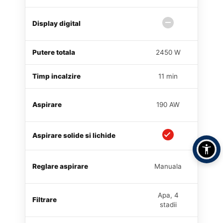
Display digital
Putere totala
2450 W
24
Timp incalzire
11 min
6 
Aspirare
190 AW
19
Aspirare solide si lichide
Reglare aspirare
Manuala
5 ni
Apa, 4
Filtrare
Apa, 4
stadii