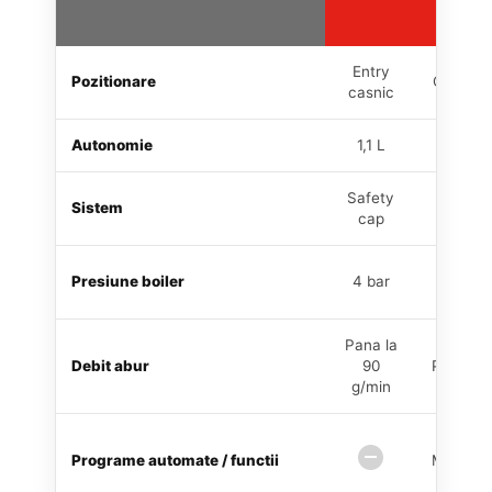
MULT
Entry
Pozitionare
Cel mai 
casnic
Autonomie
1,1 L
Neli
Safety
Sistem
Refill 
cap
Presiune boiler
4 bar
5 
Pana la
Debit abur
90
Pana la 
g/min
Fun
Programe automate / functii
Multifloo
man