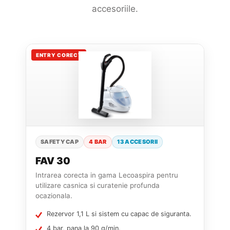
accesoriile.
ENTRY CORECT
SAFETY CAP
4 BAR
13 ACCESORII
FAV 30
Intrarea corecta in gama Lecoaspira pentru
utilizare casnica si curatenie profunda
ocazionala.
Rezervor 1,1 L si sistem cu capac de siguranta.
4 bar, pana la 90 g/min.