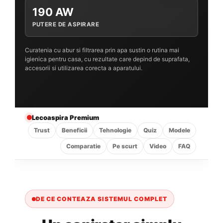
190 AW
PUTERE DE ASPIRARE
Curatenia cu abur si filtrarea prin apa sustin o rutina mai
igienica pentru casa, cu rezultate care depind de suprafata,
accesorii si utilizarea corecta a aparatului.
Lecoaspira Premium
Trust
Beneficii
Tehnologie
Quiz
Modele
Comparatie
Pe scurt
Video
FAQ
DE CE CONTEAZA SISTEMUL COMPLET