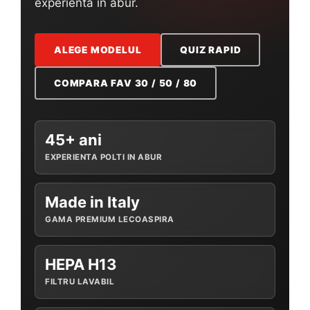
experienta in abur.
Accesorii statii de calcat
Accesorii curatatoare cu abur
ALEGE MODELUL
QUIZ RAPID
Accesorii aspiratoare
Accesorii dispozitive profesionale
COMPARA FAV 30 / 50 / 80
Carduri Cadou
Pachete & Oferte
45+ ani
EXPERIENTA POLTI IN ABUR
Made in Italy
GAMA PREMIUM LECOASPIRA
HEPA H13
FILTRU LAVABIL