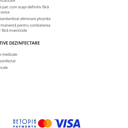
ficacitate
e pat: cum scapi definitiv fără
toxice
tandardizat eliminare ploșnițe
ermanentă pentru combaterea
 fără insecticide
TIVE DEZINFECTARE
e medicale
ezinfectat
icale