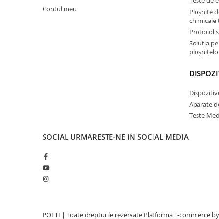
Teste de e
Contul meu
Ploșnițe d
chimicale 
Protocol s
Soluția p
ploșnițelor
DISPOZI
Dispozitiv
Aparate d
Teste Med
SOCIAL
URMARESTE-NE IN SOCIAL MEDIA
POLTI | Toate drepturile rezervate
Platforma E-commerce by