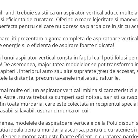
l rand, trebuie sa stii ca un aspirator vertical aduce multe a
i eficienta de curatare. Oferind o mare lejeritate si manevrab
perfecta pentru cei care nu doresc sa piarda ore in sir cu ac
are, iti prezentam o gama completa de aspiratoare verticale,
 energie si o eficienta de aspirare foarte ridicata!
l unui aspirator vertical consta in faptul ca il poti folosi p
a! De asemenea, majoritatea modelelor se pot transforma in
apiterii, interiorul auto sau alte suprafete greu de accesat,
ele la distanta, precum tavanele inalte sau rafturile.
mai multe ori, un aspirator vertical imbina si caracteristicil
e. Astfel, nu va trebui sa cumperi saci noi sau sa risti sa ras
in toata murdaria, care este colectata in recipientul special,
asabil si lavabil, usurand munca oricui!
nea, modelele de aspiratoare verticale de la Polti dispun s
utia ideala pentru murdaria ascunsa, pentru o curatenie si ma
de perie motorizata este foarte eficient in curatarea pardo