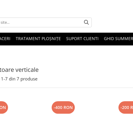
ACERI
TRATAMENT PLOȘNIȚE
SUPORT CLIENTI
GHID SUMMER
toare verticale
1-
7
din
7
produse
RON
-400 RON
-200 