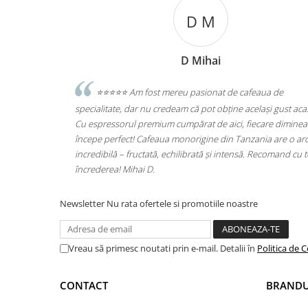
D M
D Mihai
Levente 
st mereu pasionat de cafeaua de
⭐️⭐️⭐️⭐️⭐️Excelent
credeam că pot obține același gust acasă.
Statie de Calcat Polti Vaporel
um cumpărat de aici, fiecare dimineață
Aluminiu, 1750 W, 0.9 l, 4 Bar,
aua monorigine din Tanzania are o aromă
(PLEU0188)
, echilibrată și intensă. Recomand cu toată
Newsletter
Nu rata ofertele si promotiile noastre
Vreau să primesc noutati prin e-mail. Detalii în
Politica de C
CONTACT
BRANDU