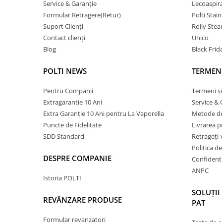
Service & Garanție
Lecoaspir
Formular Retragere(Retur)
Polti Stai
Suport Clienți
Rolly Ste
Contact clienți
Unico
Blog
Black Frid
POLTI NEWS
TERMENI
Pentru Companii
Termeni și
Extragarantie 10 Ani
Service & 
Extra Garanție 10 Ani pentru La Vaporella
Metode de
Puncte de Fidelitate
Livrarea 
SDD Standard
Retrageți-
Politica d
DESPRE COMPANIE
Confidenti
ANPC
Istoria POLTI
SOLUȚII
REVÂNZARE PRODUSE
PAT
Formular revanzatori