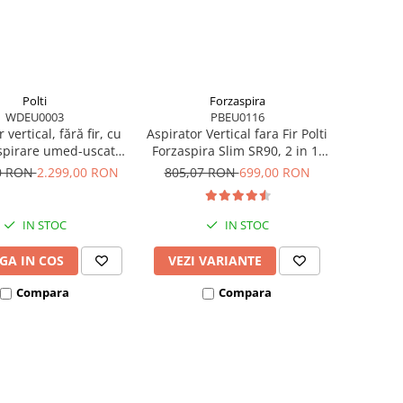
Polti
Forzaspira
WDEU0003
PBEU0116
 vertical, fără fir, cu
Aspirator Vertical fara Fir Polti
spirare umed-uscată,
Forzaspira Slim SR90, 2 in 1,
terie 21,6 V, aspirare
Cyclonic, Autonomie lucru 40
00 RON
2.299,00 RON
805,07 RON
699,00 RON
0.6 l, 71 Db, 4,2 Kg,
min, 0.5 l, Perie Motorizata,
b, Polti RollySteam
Gri/Albastru
WD30C
IN STOC
IN STOC
GA IN COS
VEZI VARIANTE
Compara
Compara