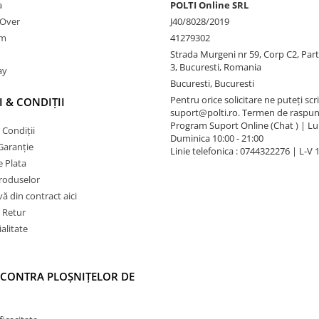
a
POLTI Online SRL
nOver
J40/8028/2019
am
41279302
Strada Murgeni nr 59, Corp C2, Part
3, Bucuresti, Romania
ay
Bucuresti, Bucuresti
Pentru orice solicitare ne puteți scri
 & CONDIȚII
suport@polti.ro. Termen de raspun
Program Suport Online (Chat ) | Lun
 Condiții
Duminica 10:00 - 21:00
Garanție
Linie telefonica : 0744322276 | L-V 
 Plata
produselor
vă din contract aici
e Retur
alitate
 CONTRA PLOȘNIȚELOR DE