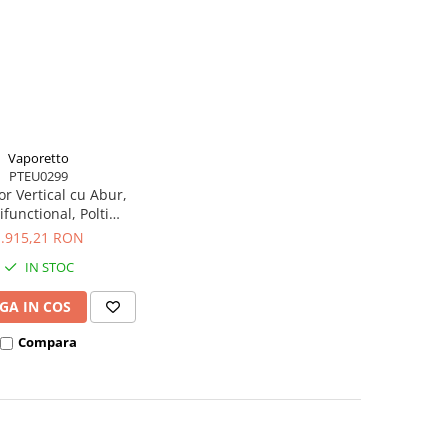
Vaporetto
PTEU0299
or Vertical cu Abur,
ifunctional, Polti
o 3 Clean Blue, 1800
1.915,21 RON
 Cyclonic, Alb/Albastru
IN STOC
GA IN COS
Compara