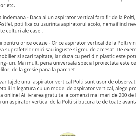
or etc.
 indemana - Daca ai un aspirator vertical fara fir de la Polt
Astfel, poti fixa cu usurinta aspiratorul acolo, nemaifiind ne
te colturi ale casei.
i pentru orice ocazie - Orice aspirator vertical de la Polti vin
a suprafetelor mici sau inguste si greu de accesat. De exem
 mobilier si scari tapitate, iar duza cu peri din plastic este p
ing- uri. Mai mult, peria universala special proiectata este
ilor, de la gresie pana la parchet.
avantajele unui aspirator vertical Polti sunt usor de observat
talii in legatura cu un model de aspirator vertical, alege prod
online! Ai livrarea gratuita la comenzi mai mari de 200 de L
 tu un aspirator vertical de la Polti si bucura-te de toate ava