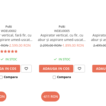
Polti
Polti
WDEU0002
WDEU0005
 vertical, fară fir, cu
Aspirator vertical, cu fir, cu
Aspirator
spirare umed-uscată,
abur și aspirare umed-uscată,
abur și a
pirare 14 kPa, 0.6 l,
750 W, aspirare 7 kPa, 0.6 l, 70
450 W, ba
0 RON
2.599,00 RON
2.299,00 RON
1.899,00 RON
2.499,
2 Kg, gri/negru, Polti
Db, 4,4 Kg, gri/alb, Polti
14 kPa, 
lySteam WD40C
RollySteam WD10C
gri/al
IN STOC
IN STOC
A IN COS
ADAUGA IN COS
ADAU
Compara
Compara
RON
-611 RON