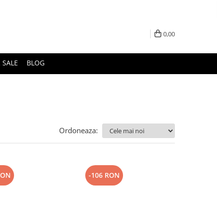
0,00
 SALE
BLOG
Ordoneaza:
RON
-106 RON