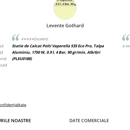
P A
Gothard
Pavelescu Alexandr
Recomand reprezentanta Polti Romania 
la 535 Eco Pro, Talpa
si extragarantia oferita la produsele achizitio
 90 gr/min, Alb/Gri
onfidențialitate
.
RILE NOASTRE
DATE COMERCIALE