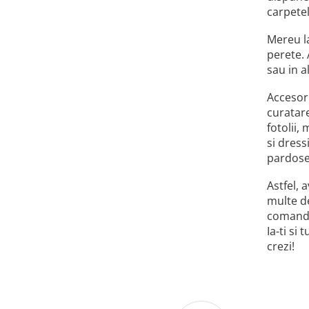
carpetel
Mereu la
perete. 
sau in al
Accesori
curatare
fotolii,
si dress
pardosel
Astfel, 
multe de
comanda 
Ia-ti si
crezi!