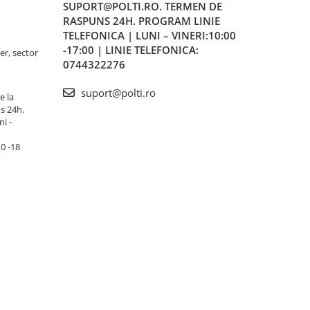
SUPORT@POLTI.RO. TERMEN DE
RASPUNS 24H. PROGRAM LINIE
TELEFONICA | LUNI – VINERI:10:00
-17:00 | LINIE TELEFONICA:
er, sector
0744322276
suport@polti.ro
e la
s 24h.
i -
10 -18