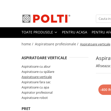
Toate Produsele
Aparate Medicale
TOATE PRODUSELE
PENTRU ACASA
PENTRU AF
Aspiratoare profesionale
Aspiratoare cu abur
home /
Aspiratoare profesionale /
Aspiratoare verticale
Aspiratoare cu spălare
Aspiratoare verticale
Aspira
ASPIRATOARE VERTICALE
Aspiratoare fara sac
Afiseaza:
Aspiratoare cu abur
Aspiratoare cu apa
Aspiratoare cu spălare
Aspiratoare verticale
Aspirator profesional
Aspiratoare fara sac
Aspiratoare robot
Aspiratoare cu apa
-400 
Aspirator profesional
Masa | Statie de calcat
Aspiratoare robot
Aparate de calcat vertical
Mese de calcat profesionale
PRET