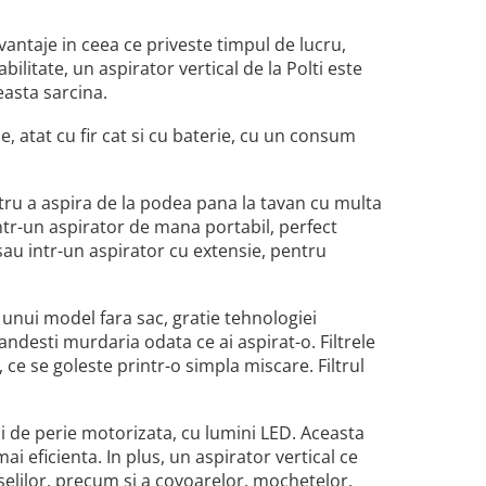
vantaje in ceea ce priveste timpul de lucru,
ilitate, un aspirator vertical de la Polti este
easta sarcina.
 atat cu fir cat si cu baterie, cu un consum
entru a aspira de la podea pana la tavan cu multa
tr-un aspirator de mana portabil, perfect
 sau intr-un aspirator cu extensie, pentru
e unui model fara sac, gratie tehnologiei
pandesti murdaria odata ce ai aspirat-o. Filtrele
 ce se goleste printr-o simpla miscare. Filtrul
i de perie motorizata, cu lumini LED. Aceasta
i eficienta. In plus, un aspirator vertical ce
selilor, precum si a covoarelor, mochetelor,