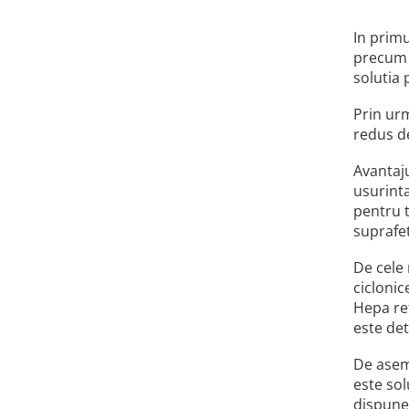
In primu
precum s
solutia 
Prin urm
redus de
Avantaju
usurint
pentru t
suprafet
De cele 
ciclonic
Hepa ret
este det
De aseme
este sol
dispune 