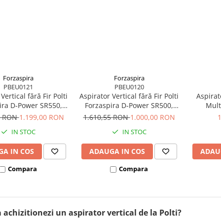
Forzaspira
Forzaspira
PBEU0121
PBEU0120
Vertical fără Fir Polti
Aspirator Vertical fără Fir Polti
Aspirat
ira D-Power SR550,
Forzaspira D-Power SR500,
Mult
lonic, Reîncărcabil,
Multiciclonic, Reîncărcabil,
Vaporett
2 RON
1.199,00 RON
1.610,55 RON
1.000,00 RON
igital, 3 Programe,
Motor Digital, 3 Programe,
W, 0.5 l,
IN STOC
IN STOC
 Lucru 40 min, 0.6 l,
Autonomie Lucru 40 min, 0.6 l,
Roșu/Gri
Verde/Gri
A IN COS
ADAUGA IN COS
ADAU
Compara
Compara
 achizitionezi un aspirator vertical de la Polti?