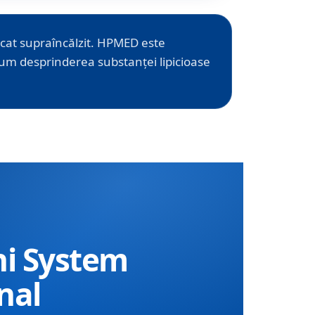
scat supraîncălzit. HPMED este
cum desprinderea substanței lipicioase
ni System
nal