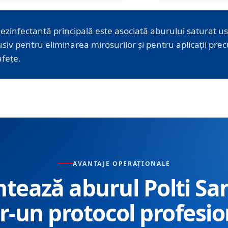
dezinfectantă principală este asociată aburului saturat u
siv pentru eliminarea mirosurilor și pentru aplicații pre
afețe.
AVANTAJE OPERAȚIONALE
ntează aburul Polti Sa
tr-un protocol profesio