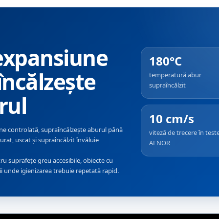
expansiune
180°C
încălzește
temperatură abur
supraîncălzit
rul
10 cm/s
ne controlată, supraîncălzește aburul până
viteză de trecere în test
turat, uscat și supraîncălzit învăluie
AFNOR
ru suprafețe greu accesibile, obiecte cu
 unde igienizarea trebuie repetată rapid.