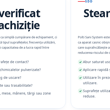
SDD
verificat
Steam
achiziție
tă ca simplă cumpărare de echipament, ci
Polti Sani System este
tipul suprafețelor, frecvența utilizării,
ca aparat casnic obișn
i capacitatea de a lucra rapid între
care supraîncălzește a
reducerea riscului de 
rafețe de contact?
Abur saturat usc
 chimicalelor pulverizate?
Aplicare rapidă 
ng de uscare?
Utilizare în pre
utilizare.
e sau trasabilitate?
Suprafețe utiliz
e, mese, mânere, tărgi sau zone
reduse.