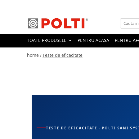
Toate Produsele
Aparate Medicale
TOATE PRODUSELE
PENTRU ACASA
PENTRU AF
Aspiratoare profesionale
Aspiratoare cu abur
home /
Teste de eficacitate
Aspiratoare cu spălare
Aspiratoare verticale
Aspiratoare fara sac
Aspiratoare cu apa
Aspirator profesional
Aspiratoare robot
Masa | Statie de calcat
Aparate de calcat vertical
TESTE DE EFICACITATE · POLTI SANI SY
Mese de calcat profesionale