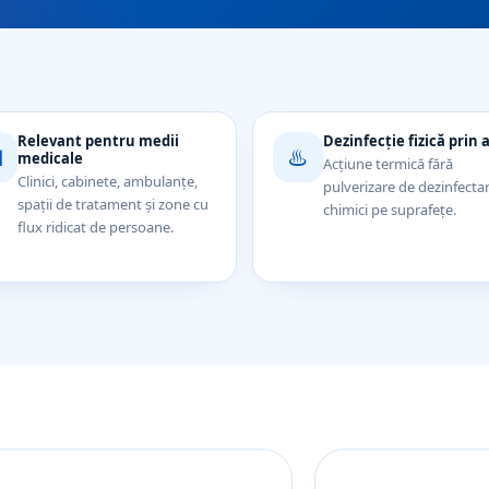
Relevant pentru medii
Dezinfecție fizică prin 

♨️
medicale
Acțiune termică fără
Clinici, cabinete, ambulanțe,
pulverizare de dezinfecta
spații de tratament și zone cu
chimici pe suprafețe.
flux ridicat de persoane.