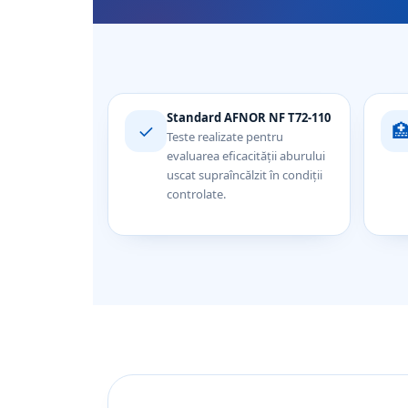
Standard AFNOR NF T72-110
✓

Teste realizate pentru
evaluarea eficacității aburului
uscat supraîncălzit în condiții
controlate.