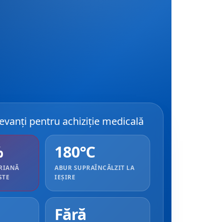
levanți pentru achiziție medicală
%
180°C
RIANĂ
ABUR SUPRAÎNCĂLZIT LA
STE
IEȘIRE
Fără