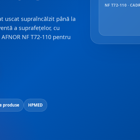
NF T72-110 · CAD
at uscat supraîncălzit până la
ventă a suprafețelor, cu
ui AFNOR NF T72-110 pentru
e produse
HPMED