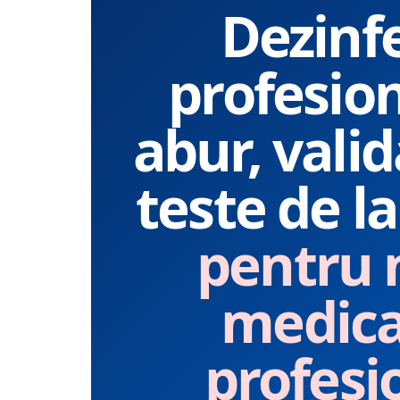
Dezinf
Statii de calcat cu boiler
Statii de calcat cu pompa
profesio
Fiare de calcat cu abur
Statii de calcat profesionale
abur, valid
Cafea și espressoare
Espresoare cu capsule
Cafea capsule
teste de l
Cafea boabe
Espresoare cafea
pentru 
Cafea paduri ESE 44
Aparate de curatat cu abur
medica
Mop cu abur
Curatator aburi
profesi
Solutii pentru plosnite
Accesorii & Consumabile