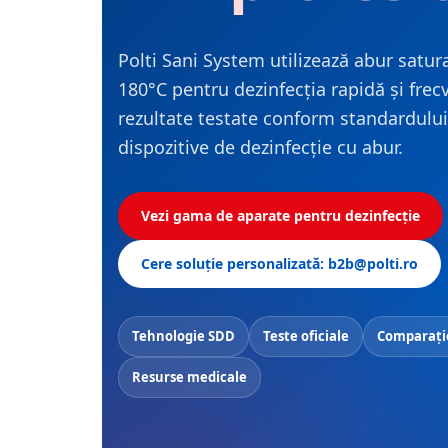
Accesorii statii de calcat
Accesorii curatatoare cu abur
Polti Sani System utilizează abur satur
Accesorii aspiratoare
180°C pentru dezinfecția rapidă și frec
Accesorii dispozitive profesionale
rezultate testate conform standardul
Carduri Cadou
dispozitive de dezinfecție cu abur.
Pachete & Oferte
Vezi gama de aparate pentru dezinfecție
Cere soluție personalizată: b2b@polti.ro
Tehnologie SDD
Teste oficiale
Comparați
Resurse medicale