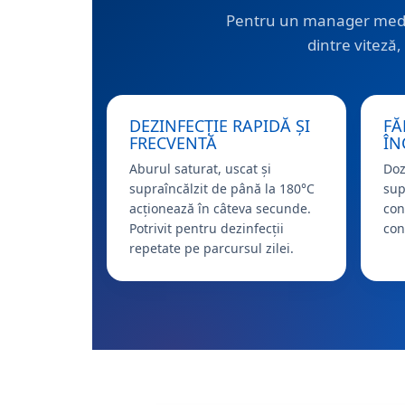
Pentru un manager medica
dintre viteză,
DEZINFECȚIE RAPIDĂ ȘI
FĂ
FRECVENTĂ
ÎN
Aburul saturat, uscat și
Doz
supraîncălzit de până la 180°C
sup
acționează în câteva secunde.
con
Potrivit pentru dezinfecții
con
repetate pe parcursul zilei.