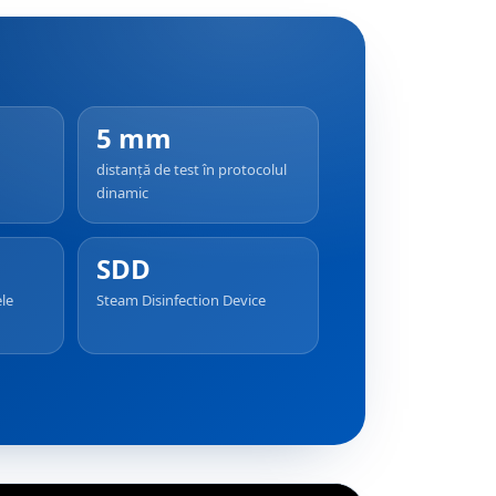
5 mm
distanță de test în protocolul
dinamic
SDD
ele
Steam Disinfection Device