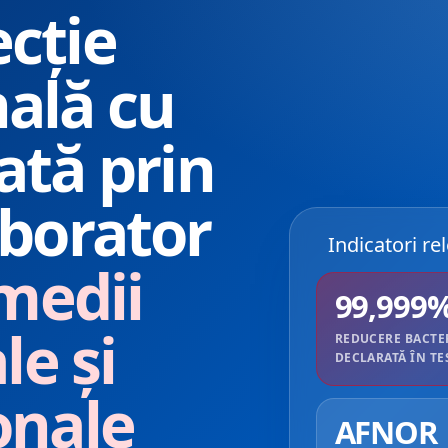
ecție
nală cu
ată prin
aborator
Indicatori re
medii
99,999
le și
REDUCERE BACTE
DECLARATĂ ÎN TE
onale
AFNOR