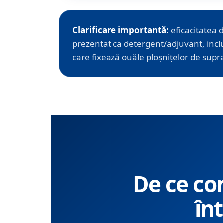
Clarificare importantă:
eficacitatea 
prezentat ca detergent/adjuvant, inclu
care fixează ouăle ploșnițelor de supr
De ce co
în