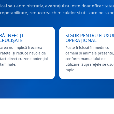
l sau administrativ, avantajul nu este doar eficacitatea
 repetabilitate, reducerea chimicalelor și utilizare pe sup
RĂ INFECȚII
SIGUR PENTRU FLUXU
CRUCIȘATE
OPERAȚIONAL
area nu implică frecarea
Poate fi folosit în medii cu
rafeței și reduce nevoia de
oameni și animale prezente,
tact direct cu zone potențial
conform manualului de
taminate.
utilizare. Suprafețele se usu
rapid.