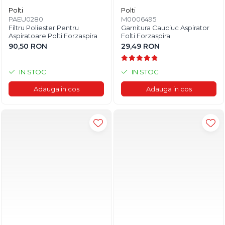
Polti
Polti
PAEU0280
M0006495
Filtru Poliester Pentru
Garnitura Cauciuc Aspirator
Aspiratoare Polti Forzaspira
Folti Forzaspira
90,50 RON
29,49 RON
IN STOC
IN STOC
Adauga in cos
Adauga in cos