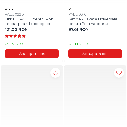
Polti
Polti
PAEU0226
PAEU0316
Filtru HEPA H13 pentru Polti
Set de 2 Lavete Universale
Lecoaspira si Lecologico
pentru Polti Vaporetto
Lecoaspira
121,00 RON
97,61 RON
IN STOC
IN STOC
Adauga in cos
Adauga in cos