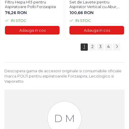
Filtru Hepa H13 pentru
Set de Lavete pentru
Aspiratoare Polti Forzaspira
Aspirator Vertical cu Abur,
Multifunctional, Polti
76,26 RON
100,66 RON
Vaporetto 3 Clean
IN STOC
IN STOC
Adauga in cos
Adauga in cos
1
2
3
4
Descopera gama de accesorii originale si consumabile oficiale
marca POLTI pentru aspiratoarele Forzaspira, Lecologico si
Vaporetto
D M