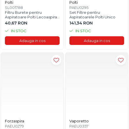
Polti
Polti
SL001788
PAEU0295
Filtru Burete pentru
Set Filtre pentru
Aspiratoare Polti Lecoaspira
Aspiratoarele Polti Unico
si Lecologico
40,67 RON
141,34 RON
IN STOC
IN STOC
Adauga in cos
Adauga in cos
Forzaspira
Vaporetto
PAEU0279
PAEU0357