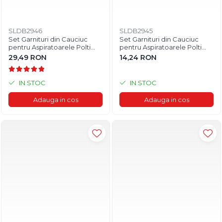
SLDB2946
SLDB2945
Set Garnituri din Cauciuc
Set Garnituri din Cauciuc
pentru Aspiratoarele Polti
pentru Aspiratoarele Polti
Lecoaspira
Unico
29,49 RON
14,24 RON
IN STOC
IN STOC
Adauga in cos
Adauga in cos