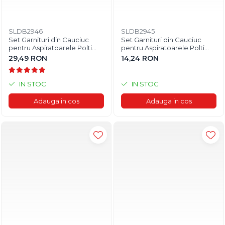
SLDB2946
SLDB2945
Set Garnituri din Cauciuc
Set Garnituri din Cauciuc
pentru Aspiratoarele Polti
pentru Aspiratoarele Polti
Lecoaspira
Unico
29,49 RON
14,24 RON
IN STOC
IN STOC
Adauga in cos
Adauga in cos