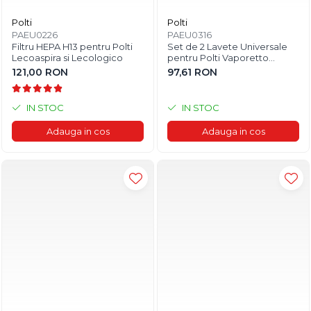
Polti
Polti
PAEU0226
PAEU0316
Filtru HEPA H13 pentru Polti
Set de 2 Lavete Universale
Lecoaspira si Lecologico
pentru Polti Vaporetto
Lecoaspira
121,00 RON
97,61 RON
IN STOC
IN STOC
Adauga in cos
Adauga in cos