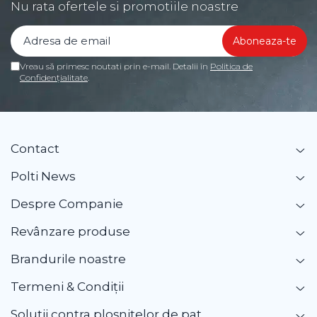
Nu rata ofertele si promotiile noastre
Vreau să primesc noutati prin e-mail. Detalii în
Politica de
Confidențialitate
.
Contact
Polti News
Despre Companie
Revânzare produse
Brandurile noastre
Termeni & Condiții
Soluții contra ploșnițelor de pat