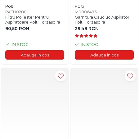
Polti
Polti
PAEU0280
M0006495
Filtru Poliester Pentru
Garnitura Cauciuc Aspirator
Aspiratoare Polti Forzaspira
Folti Forzaspira
90,50 RON
29,49 RON
IN STOC
IN STOC
Adauga in cos
Adauga in cos