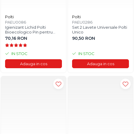
Polti
Polti
PAEU0086
PAEU0286
Igienizant Lichid Polti
Set 2 Lavete Universale Polti
Bioecologico Pin pentru
Unico
Aspiratoarele cu Filtrare prin
70,16 RON
90,50 RON
Apa
IN STOC
IN STOC
Adauga in cos
Adauga in cos