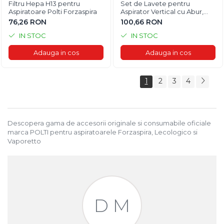
Filtru Hepa H13 pentru
Set de Lavete pentru
Aspiratoare Polti Forzaspira
Aspirator Vertical cu Abur,
Multifunctional, Polti
76,26 RON
100,66 RON
Vaporetto 3 Clean
IN STOC
IN STOC
Adauga in cos
Adauga in cos
1
2
3
4
Descopera gama de accesorii originale si consumabile oficiale
marca POLTI pentru aspiratoarele Forzaspira, Lecologico si
Vaporetto
D M