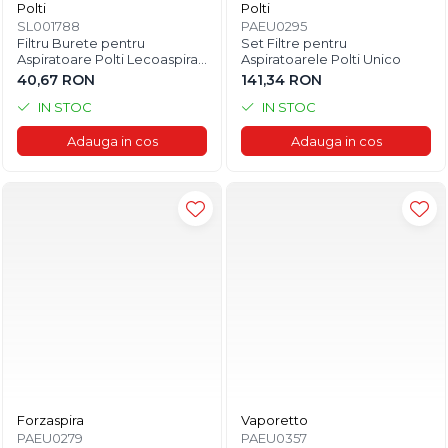
Polti
Polti
SL001788
PAEU0295
Filtru Burete pentru
Set Filtre pentru
Aspiratoare Polti Lecoaspira
Aspiratoarele Polti Unico
si Lecologico
40,67 RON
141,34 RON
IN STOC
IN STOC
Adauga in cos
Adauga in cos
Forzaspira
Vaporetto
PAEU0279
PAEU0357