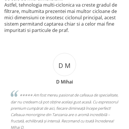
Astfel, tehnologia multi-ciclonica va creste gradul de
filtrare, multumita prezentei mai multor cicloane de
mici dimensiuni ce insotesc ciclonul principal, acest
sistem permitand captarea chiar si a celor mai fine
impuritati si particule de praf.
D M
D Mihai
Levente Go
eu pasionat de cafeaua de specialitate,
⭐️⭐️⭐️⭐️⭐️Excelent
ne același gust acasă. Cu espressorul
Statie de Calcat Polti Vaporella 5
fiecare dimineață începe perfect!
Aluminiu, 1750 W, 0.9 l, 4 Bar, 90 
nzania are o aromă incredibilă –
(PLEU0188)
tensă. Recomand cu toată încrederea!