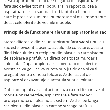
Desi a aparut mult mai tarziu, gama de aspiratoare
fara sac devine tot mai populara in raport cu cea a
aspiratoarelor cu sac, dat fiind faptul ca beneficiile pe
care le prezinta sunt mai numeroase si mai importante
decat cele oferite de vechile modele.
Principiile de functionare ale unui aspirator fara sac
Marea diferenta dintre un aspirator fara sac si unul cu
sac este, evident, absenta sacului de colectare, acesta
fiind inlocuit de un recipient din plastic in care sistemul
de aspirare a prafului va directiona toata murdaria
colectata. Dupa umplerea recipientului de colectare,
acesta se va goli, se va curata sub jet de apa si va fi
pregatit pentru o noua folosire. Astfel, sacul de
aspirare si dezavantajele acestuia sunt eliminate.
Dat fiind faptul ca sacul actioneaza ca un filtru in cazul
modelelor respective, aspiratoarele fara sac vor
proteja motorul folosind alt sistem. Astfel, pe langa
recipientul din plastic in care se strange praful si