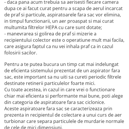
- daca pana acum trebuia sa aerisesti fiecare camera
dupa ce ai facut curat pentru a scapa de aerul incarcat
de praf si particule, aspiratoarele fara sac vor elimina,
in timpul functionarii, un aer proaspat si mai curat
multumita filtrelor HEPA cu care sunt dotate;
- manevrarea si golirea de praf si mizerie a
recipientului colector este o operatiune mult mai facila,
care asigura faptul ca nu vei inhala praf ca in cazul
folosirii sacilor.
Pentru a te putea bucura un timp cat mai indelungat
de eficienta sistemului prezentat de un aspirator fara
sac, este important sa nu uiti sa cureti periodic filtrele
destinate retinerii particulelor foarte mici.
Cu toate acestea, in cazul in care vrei o functionare
chiar mai eficienta si performante mai bune, poti alege
din categoria de aspiratoare fara sac ciclonice.
Aceste aspiratoare fara sac se caracterizeaza prin
prezenta in recipientul de colectare a unui curs de aer
turbionar care separa particulele de murdarie normale
de cele de mici dimensiuni.