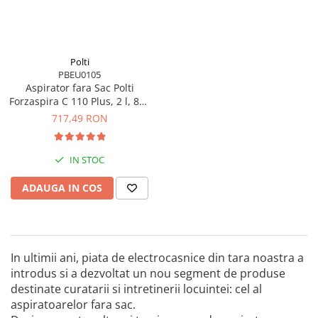
Polti
PBEU0105
Aspirator fara Sac Polti
Forzaspira C 110 Plus, 2 l, 800
W, Filtru HEPA, Negru/Rosu
717,49 RON
IN STOC
ADAUGA IN COS
In ultimii ani, piata de electrocasnice din tara noastra a
introdus si a dezvoltat un nou segment de produse
destinate curatarii si intretinerii locuintei: cel al
aspiratoarelor fara sac.