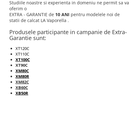
Studiile noastre si experienta in domeniu ne permit sa va
Accesorii statii de calcat
oferim o
Accesorii curatatoare cu abur
EXTRA - GARANTIE de
10 ANI
pentru modelele noi de
statii de calcat LA Vaporella .
Accesorii aspiratoare
Produsele participante in campanie de Extra-
Accesorii dispozitive profesionale
Garantie sunt:
Carduri Cadou
XT120C
Pachete & Oferte
XT110C
XT100C
XT90C
XM80C
XM80R
XM82C
XB60C
XB50R