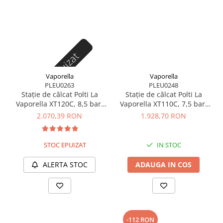
Stoc epuizat
Vaporella
Vaporella
PLEU0263
PLEU0248
Stație de călcat Polti La
Stație de călcat Polti La
Vaporella XT120C, 8,5 bar,
Vaporella XT110C, 7,5 bar,
Steam Pulse 600 g
Steam Pulse 500 g
2.070,39 RON
1.928,70 RON
STOC EPUIZAT
IN STOC
ALERTA STOC
ADAUGA IN COS
-112 RON