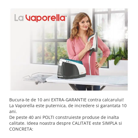
Statii de calcat cu boiler
Statii de calcat cu pompa
Fiare de calcat cu abur
Statii de calcat profesionale
Cafea și espressoare
Espresoare cu capsule
Cafea capsule
Cafea boabe
Espresoare cafea
Cafea paduri ESE 44
Aparate de curatat cu abur
Bucura-te de 10 ani EXTRA-GARANTIE contra calcarului!
La Vaporella este puternica, de incredere si garantata 10
Mop cu abur
ani.
Curatator aburi
De peste 40 ani POLTI construieste produse de inalta
calitate. Ideea noastra despre CALITATE este SIMPLA si
Solutii pentru plosnite
CONCRETA:
Accesorii & Consumabile