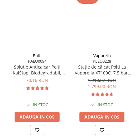
Polti
Vaporella
PAEU0094
PLEU0228
Solutie Anticalcar Polti
Stație de călcat Polti La
KalStop, Biodegradabil,
Vaporella XT100C, 7,5 bar,
Non-toxic, 20 x 5 ml
Steam Pulse 500 g
70,16 RON
1.910,87 RON
1.799,00 RON
IN STOC
IN STOC
ADAUGA IN COS
ADAUGA IN COS