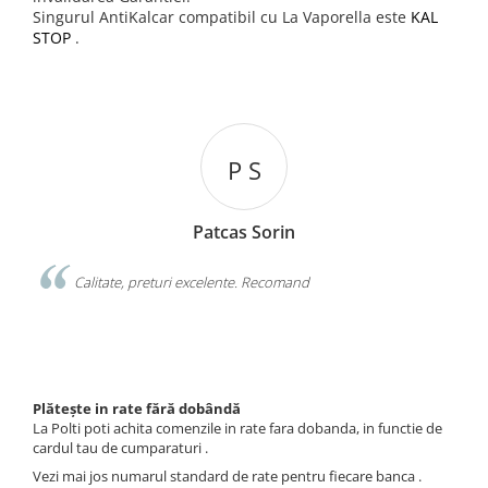
Singurul AntiKalcar compatibil cu La Vaporella este
KAL
STOP
.
P S
Patcas Sorin
Pavelesc
ri excelente. Recomand
Recomand reprezentanta Po
extragarantia oferita la produse
Plătește in rate fără dobândă
La Polti poti achita comenzile in rate fara dobanda, in functie de
cardul tau de cumparaturi .
Vezi mai jos numarul standard de rate pentru fiecare banca .