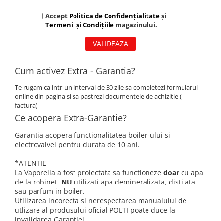
Accept
Politica de Confidențialitate
și
Termenii și Condițiile
magazinului.
VALIDEAZA
Cum activez Extra - Garantia?
Te rugam ca intr-un interval de 30 zile sa completezi formularul
online din pagina si sa pastrezi documentele de achizitie (
factura)
Ce acopera Extra-Garantie?
Garantia acopera functionalitatea boiler-ului si
electrovalvei pentru durata de 10 ani.
*ATENTIE
La Vaporella a fost proiectata sa functioneze
doar
cu apa
de la robinet.
NU
utilizati apa demineralizata, distilata
sau parfum in boiler.
Utilizarea incorecta si nerespectarea manualului de
utlizare al produsului oficial POLTI poate duce la
invalidarea Garantiei.