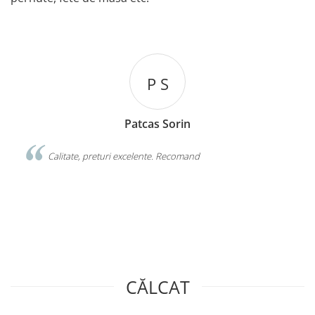
P S
Patcas Sorin
e si
Calitate, preturi excelente. Recomand
CĂLCAT