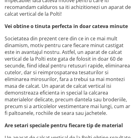
impecabile! Iata cateva motive pentru care iti
Accesorii statii de calcat
recomandam calduros sa iti achizitionezi un aparat de
calcat vertical de la Polti!
Accesorii curatatoare cu abur
Accesorii aspiratoare
Vei obtine o tinuta perfecta in doar cateva minute
Accesorii dispozitive profesionale
Societatea din prezent cere din ce in ce mai mult
Carduri Cadou
dinamism, motiv pentru care fiecare minut castigat
Pachete & Oferte
este in avantajul nostru. Astfel, un aparat de calcat
vertical de la Polti este gata de folosit in doar 60 de
secunde, fiind ideal pentru retusuri rapide, eliminarea
cutelor, dar si reimprospatarea tesaturilor si
eliminarea mirosurilor, fara a trebui sa mai montezi
masa de calcat. Un aparat de calcat vertical isi
demonstreaza eficienta in special la calcarea
materialelor delicate, precum dantela sau broderiile,
precum si a articolelor vestimentare mai lungi, cum ar
fi paltoanele, rochiile de seara sau jachetele.
Are setari speciale pentru fiecare tip de material
Un aparat de calcat vertical de la Polti obtine rezultate