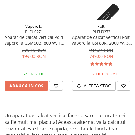
Statii de calcat cu boiler
Stoc epuizat
Statii de calcat cu pompa
Fiare de calcat cu abur
Vaporella
Polti
PLEU0271
PLEU0273
Statii de calcat profesionale
Aparat de călcat vertical Polti
Aparat de călcat vertical Polti
Cafea și espressoare
Vaporella GSM50B, 800 W, 16
Vaporella GSF80R, 2000 W, 30
g/min
g/min
Espresoare cu capsule
275,15 RON
944,24 RON
199,00 RON
749,00 RON
Cafea capsule
Cafea boabe
IN STOC
STOC EPUIZAT
Espresoare cafea
ADAUGA IN COS
ALERTA STOC
Cafea paduri ESE 44
Aparate de curatat cu abur
Mop cu abur
Curatator aburi
Un aparat de calcat vertical face ca sarcina curateniei
sa fie mult mai placuta! Aceasta alternativa la calcatul
Solutii pentru plosnite
orizontal este foarte rapida, rezultatele fiind absolut
Accesorii & Consumabile