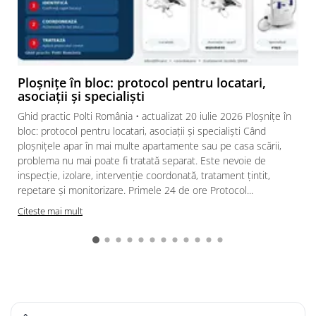
Ploșnițe în bloc: protocol pentru locatari,
asociații și specialiști
Ghid practic Polti România • actualizat 20 iulie 2026 Ploșnițe în
bloc: protocol pentru locatari, asociații și specialiști Când
ploșnițele apar în mai multe apartamente sau pe casa scării,
problema nu mai poate fi tratată separat. Este nevoie de
inspecție, izolare, intervenție coordonată, tratament țintit,
repetare și monitorizare. Primele 24 de ore Protocol...
Citeste mai mult