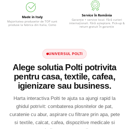
Service în România
Made in Italy
Garanție + service local. Fără curieri
Majoritatea produselor de TOP sunt
internaționali. Fără așteptare. Pick-up &
produse la fabrica din Italia, Como
return gratuit în garanție
UNIVERSUL POLTI
Alege solutia Polti potrivita
pentru casa, textile, cafea,
igienizare sau business.
Harta interactiva Polti te ajuta sa ajungi rapid la
ghidul potrivit: combaterea plosnitelor de pat,
curatenie cu abur, aspirare cu filtrare prin apa, pete
si textile, calcat, cafea, dispozitive medicale si