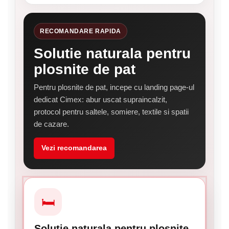
RECOMANDARE RAPIDA
Solutie naturala pentru
plosnite de pat
Pentru plosnite de pat, incepe cu landing page-ul
dedicat Cimex: abur uscat supraincalzit,
protocol pentru saltele, somiere, textile si spatii
de cazare.
Vezi recomandarea
🛏
Solutie naturala pentru plosnite