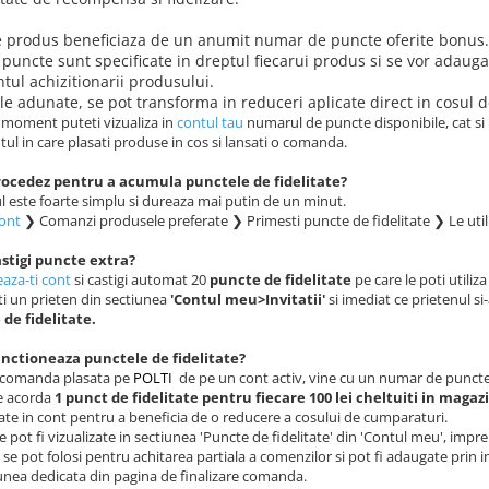
e produs beneficiaza de un anumit numar de puncte oferite bonus.
puncte sunt specificate in dreptul fiecarui produs si se vor adauga 
ul achizitionarii produsului.
le adunate, se pot transforma in reduceri aplicate direct in cosul 
e moment puteti vizualiza in
contul tau
numarul de puncte disponibile, cat si
l in care plasati produse in cos si lansati o comanda.
ocedez pentru a acumula punctele de fidelitate?
l este foarte simplu si dureaza mai putin de un minut.
cont
❯ Comanzi produsele preferate ❯ Primesti puncte de fidelitate ❯ Le utili
stigi puncte extra?
aza-ti cont
si castigi automat 20
puncte de fidelitate
pe care le poti utili
ti un prieten din sectiunea
'Contul meu>Invitatii'
si imediat ce prietenul s
de fidelitate.
nctioneaza punctele de fidelitate?
 comanda plasata pe
POLTI
de pe un cont activ, vine cu un numar de puncte d
se acorda
1 punct de fidelitate pentru fiecare 100 lei cheltuiti in magaz
te in cont pentru a beneficia de o reducere a cosului de cumparaturi.
 pot fi vizualizate in sectiunea 'Puncte de fidelitate' din 'Contul meu', impr
 se pot folosi pentru achitarea partiala a comenzilor si pot fi adaugate prin 
iunea dedicata din pagina de finalizare comanda.