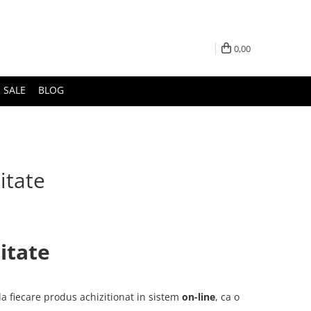
0,00
 SALE
BLOG
itate
litate
la fiecare produs achizitionat in sistem
on-line
, ca o