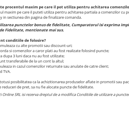
te procentul maxim pe care il pot utiliza pentru achitarea comenzilo
l maxim pe care il puteti utiliza pentru achitarea partiala a comenzilor cu p
 in sectiunea din pagina de finalizare comanda.
ilizarea punctelor bonus de fidelitate, Cumparatorul isi exprima impli
de Fidelitate, mentionate mai sus.
nt conditiile de folosire?
muleaza cu alte promotii sau discount-uri;
rda si comenzilor a caror plati au fost realizate folosind puncte;
 dupa 3 luni daca nu au fost utilizate;
t transferabile de la un cont la altul;
uleaza in cazul comenzilor returnate sau anulate de catre client;
d TVA.
 totusi posibilitatea ca la achizitionarea produselor aflate in promotii sau p
reduceri de pret, sa nu fie alocate puncte de fidelitate.
ti Online SRL isi rezerva dreptul de a modifica Conditiile de utilizare a punctel