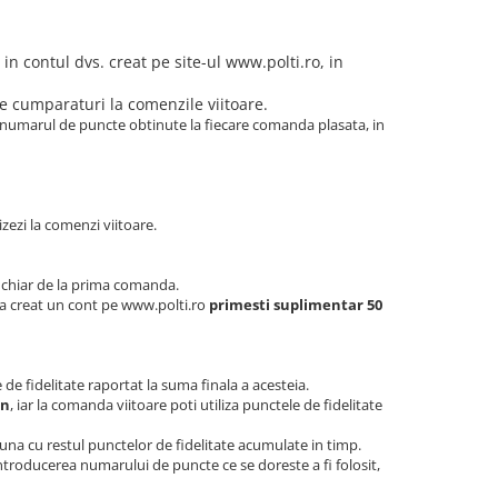
in contul dvs. creat pe site-ul www.polti.ro, in
de cumparaturi la comenzile viitoare.
 numarul de puncte obtinute la fiecare comanda plasata, in
zezi la comenzi viitoare.
za chiar de la prima comanda.
i-a creat un cont pe www.polti.ro
primesti suplimentar 50
e fidelitate raportat la suma finala a acesteia.
in
, iar la comanda viitoare poti utiliza punctele de fidelitate
euna cu restul punctelor de fidelitate acumulate in timp.
introducerea numarului de puncte ce se doreste a fi folosit,