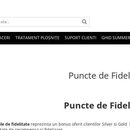
ACERI
TRATAMENT PLOȘNIȚE
SUPORT CLIENTI
GHID SUMMER
Puncte de Fidel
Puncte de Fide
le de fidelitate
reprezinta un bonus oferit clientilor Silver si Gold 
tate de recompensa si fidelizare.