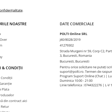
onfidențialitate
.
RILE NOASTRE
DATE COMERCIALE
a
POLTI Online SRL
nOver
J40/8028/2019
am
41279302
Strada Murgeni nr 59, Corp C2, Part
3, Bucuresti, Romania
ay
Bucuresti, Bucuresti
Pentru orice solicitare ne puteți scri
 & CONDIȚII
suport@polti.ro. Termen de raspun
Program Suport Online (Chat ) | Lun
 Condiții
Duminica 10:00 - 21:00
Garanție
Linie telefonica : 0744322276 | L-V 
 Plata
produselor
vă din contract aici
e Retur