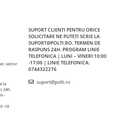
SUPORT CLIENTI
PENTRU ORICE
SOLICITARE NE PUTEȚI SCRIE LA
SUPORT@POLTI.RO. TERMEN DE
RASPUNS 24H. PROGRAM LINIE
TELEFONICA | LUNI – VINERI:10:00
-17:00 | LINIE TELEFONICA:
er, sector
0744322276
suport@polti.ro
e la
s 24h.
i -
10 -18