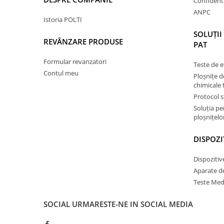
Confidenti
ANPC
Istoria POLTI
SOLUȚII
REVÂNZARE PRODUSE
PAT
Formular revanzatori
Teste de e
Contul meu
Ploșnițe d
chimicale 
Protocol s
Soluția p
ploșnițelor
DISPOZI
Dispozitiv
Aparate d
Teste Med
SOCIAL
URMARESTE-NE IN SOCIAL MEDIA