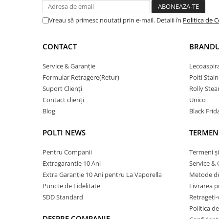
Vreau să primesc noutati prin e-mail. Detalii în
Politica de C
CONTACT
BRANDU
Service & Garanție
Lecoaspir
Formular Retragere(Retur)
Polti Stai
Suport Clienți
Rolly Ste
Contact clienți
Unico
Blog
Black Frid
POLTI NEWS
TERMENI
Pentru Companii
Termeni și
Extragarantie 10 Ani
Service & 
Extra Garanție 10 Ani pentru La Vaporella
Metode de
Puncte de Fidelitate
Livrarea 
SDD Standard
Retrageți-
Politica d
DESPRE COMPANIE