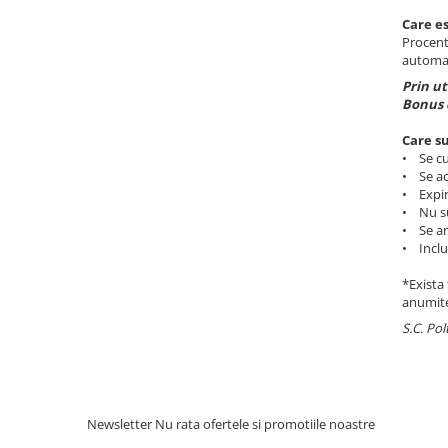
Accesorii statii de calcat
Care es
Procentu
Accesorii curatatoare cu abur
automay
Accesorii aspiratoare
Prin ut
Bonus 
Accesorii dispozitive profesionale
Carduri Cadou
Care su
• Se cu
Pachete & Oferte
• Se aco
• Expira
• Nu sun
• Se an
• Inclu
*Exista
anumite 
S.C. Pol
Newsletter
Nu rata ofertele si promotiile noastre