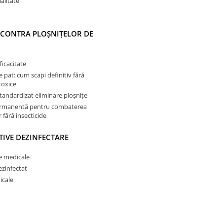
alitate
 CONTRA PLOȘNIȚELOR DE
ficacitate
e pat: cum scapi definitiv fără
toxice
tandardizat eliminare ploșnițe
ermanentă pentru combaterea
 fără insecticide
TIVE DEZINFECTARE
e medicale
ezinfectat
icale