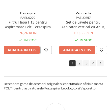
Forzaspira
Vaporetto
PAEU0279
PAEU0357
Filtru Hepa H13 pentru
Set de Lavete pentru
Aspiratoare Polti Forzaspira
Aspirator Vertical cu Abur,
Multifunctional, Polti
76,26 RON
100,66 RON
Vaporetto 3 Clean
IN STOC
IN STOC
ADAUGA IN COS
ADAUGA IN COS
1
2
3
4
Descopera gama de accesorii originale si consumabile oficiale marca
POLTI pentru aspiratoarele Forzaspira, Lecologico si Vaporetto