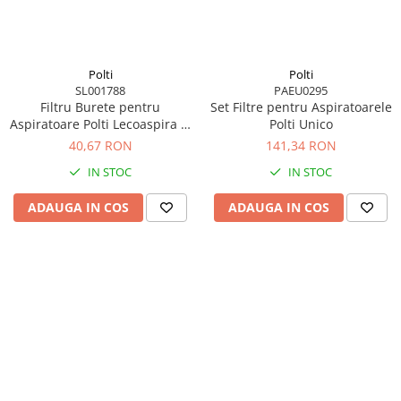
Polti
Polti
SL001788
PAEU0295
Filtru Burete pentru
Set Filtre pentru Aspiratoarele
Aspiratoare Polti Lecoaspira si
Polti Unico
Lecologico
40,67 RON
141,34 RON
IN STOC
IN STOC
ADAUGA IN COS
ADAUGA IN COS