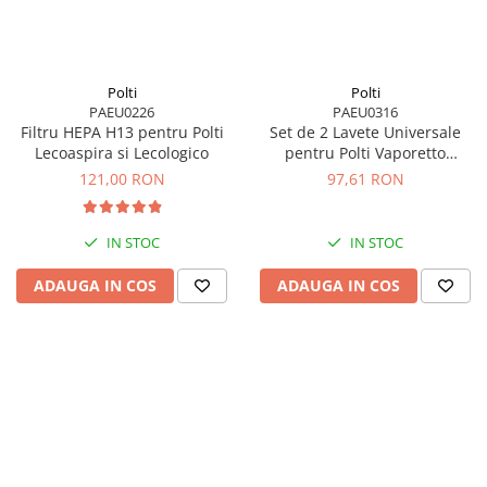
Polti
Polti
PAEU0226
PAEU0316
Filtru HEPA H13 pentru Polti
Set de 2 Lavete Universale
Lecoaspira si Lecologico
pentru Polti Vaporetto
Lecoaspira
121,00 RON
97,61 RON
IN STOC
IN STOC
ADAUGA IN COS
ADAUGA IN COS