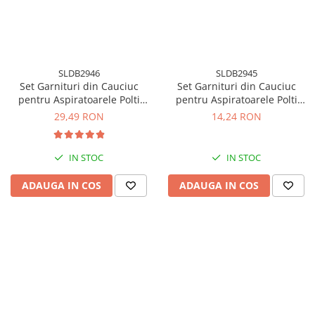
Accesorii statii de calcat
Accesorii curatatoare cu abur
Accesorii aspiratoare
SLDB2946
SLDB2945
Accesorii dispozitive profesionale
Set Garnituri din Cauciuc
Set Garnituri din Cauciuc
Carduri Cadou
pentru Aspiratoarele Polti
pentru Aspiratoarele Polti
Lecoaspira
Unico
Pachete & Oferte
29,49 RON
14,24 RON
IN STOC
IN STOC
ADAUGA IN COS
ADAUGA IN COS