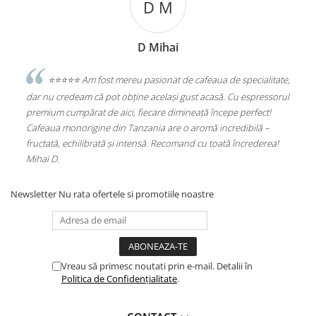
D M
D Mihai
sesc
⭐️⭐️⭐️⭐️⭐️ Am fost mereu pasionat de cafeaua de specialitate,
e
dar nu credeam că pot obține același gust acasă. Cu espressorul
Sta
premium cumpărat de aici, fiecare dimineață începe perfect!
Alu
Cafeaua monorigine din Tanzania are o aromă incredibilă –
(PL
fructată, echilibrată și intensă. Recomand cu toată încrederea!
Mihai D.
Newsletter
Nu rata ofertele si promotiile noastre
Vreau să primesc noutati prin e-mail. Detalii în
Politica de Confidențialitate
.