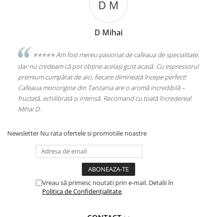
D M
D Mihai
sesc
⭐️⭐️⭐️⭐️⭐️ Am fost mereu pasionat de cafeaua de specialitate,
e
dar nu credeam că pot obține același gust acasă. Cu espressorul
Sta
premium cumpărat de aici, fiecare dimineață începe perfect!
Alu
Cafeaua monorigine din Tanzania are o aromă incredibilă –
(PL
fructată, echilibrată și intensă. Recomand cu toată încrederea!
Mihai D.
Newsletter
Nu rata ofertele si promotiile noastre
Vreau să primesc noutati prin e-mail. Detalii în
Politica de Confidențialitate
.