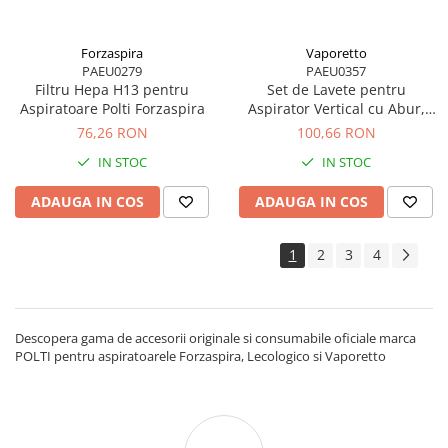
Forzaspira
Vaporetto
PAEU0279
PAEU0357
Filtru Hepa H13 pentru
Set de Lavete pentru
Aspiratoare Polti Forzaspira
Aspirator Vertical cu Abur,
Multifunctional, Polti
76,26 RON
100,66 RON
Vaporetto 3 Clean
IN STOC
IN STOC
ADAUGA IN COS
ADAUGA IN COS
1
2
3
4
Descopera gama de accesorii originale si consumabile oficiale marca
POLTI pentru aspiratoarele Forzaspira, Lecologico si Vaporetto