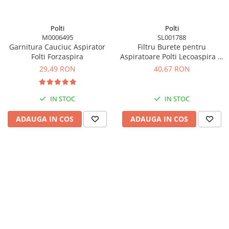
Polti
Polti
M0006495
SL001788
Garnitura Cauciuc Aspirator
Filtru Burete pentru
Folti Forzaspira
Aspiratoare Polti Lecoaspira si
Lecologico
29,49 RON
40,67 RON
IN STOC
IN STOC
ADAUGA IN COS
ADAUGA IN COS