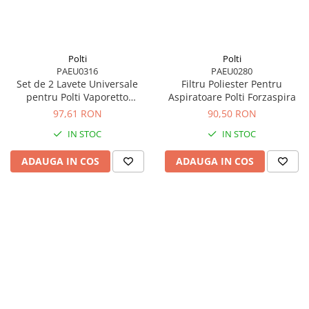
Polti
Polti
PAEU0316
PAEU0280
Set de 2 Lavete Universale
Filtru Poliester Pentru
pentru Polti Vaporetto
Aspiratoare Polti Forzaspira
Lecoaspira
97,61 RON
90,50 RON
IN STOC
IN STOC
ADAUGA IN COS
ADAUGA IN COS