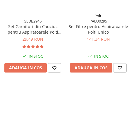
Polti
SLDB2946
PAEU0295
Set Garnituri din Cauciuc
Set Filtre pentru Aspiratoarele
pentru Aspiratoarele Polti
Polti Unico
Lecoaspira
29,49 RON
141,34 RON
IN STOC
IN STOC
ADAUGA IN COS
ADAUGA IN COS