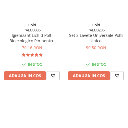
Polti
Polti
PAEU0086
PAEU0286
Igienizant Lichid Polti
Set 2 Lavete Universale Polti
Bioecologico Pin pentru
Unico
Aspiratoarele cu Filtrare prin
70,16 RON
90,50 RON
Apa
IN STOC
IN STOC
ADAUGA IN COS
ADAUGA IN COS