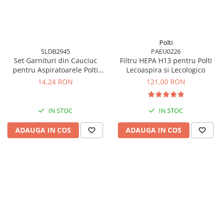
Polti
SLDB2945
PAEU0226
Set Garnituri din Cauciuc
Filtru HEPA H13 pentru Polti
pentru Aspiratoarele Polti
Lecoaspira si Lecologico
Unico
14,24 RON
121,00 RON
IN STOC
IN STOC
ADAUGA IN COS
ADAUGA IN COS