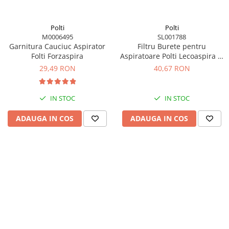
Polti
Polti
M0006495
SL001788
Garnitura Cauciuc Aspirator
Filtru Burete pentru
Folti Forzaspira
Aspiratoare Polti Lecoaspira si
Lecologico
29,49 RON
40,67 RON
IN STOC
IN STOC
ADAUGA IN COS
ADAUGA IN COS