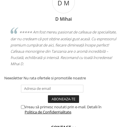
D M
D Mihai
sesc
⭐️⭐️⭐️⭐️⭐️ Am fost mereu pasionat de cafeaua de specialitate,
e
dar nu credeam că pot obține același gust acasă. Cu espressorul
Sta
premium cumpărat de aici, fiecare dimineață începe perfect!
Alu
Cafeaua monorigine din Tanzania are o aromă incredibilă –
(PL
fructată, echilibrată și intensă. Recomand cu toată încrederea!
Mihai D.
Newsletter
Nu rata ofertele si promotiile noastre
Vreau să primesc noutati prin e-mail. Detalii în
Politica de Confidențialitate
.