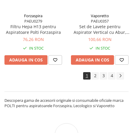
Forzaspira
Vaporetto
PAEU0279
PAEU0357
Filtru Hepa H13 pentru
Set de Lavete pentru
Aspiratoare Polti Forzaspira
Aspirator Vertical cu Abur,
Multifunctional, Polti
76,26 RON
100,66 RON
Vaporetto 3 Clean
IN STOC
IN STOC
ADAUGA IN COS
ADAUGA IN COS
1
2
3
4
Descopera gama de accesorii originale si consumabile oficiale marca
POLTI pentru aspiratoarele Forzaspira, Lecologico si Vaporetto