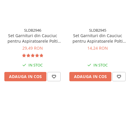
Accesorii statii de calcat
Accesorii curatatoare cu abur
Accesorii aspiratoare
SLDB2946
SLDB2945
Accesorii dispozitive profesionale
Set Garnituri din Cauciuc
Set Garnituri din Cauciuc
Carduri Cadou
pentru Aspiratoarele Polti
pentru Aspiratoarele Polti
Lecoaspira
Unico
Pachete & Oferte
29,49 RON
14,24 RON
IN STOC
IN STOC
ADAUGA IN COS
ADAUGA IN COS