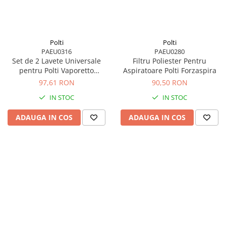
Polti
Polti
PAEU0316
PAEU0280
Set de 2 Lavete Universale
Filtru Poliester Pentru
pentru Polti Vaporetto
Aspiratoare Polti Forzaspira
Lecoaspira
97,61 RON
90,50 RON
IN STOC
IN STOC
ADAUGA IN COS
ADAUGA IN COS