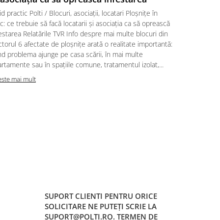
d practic Polti / Blocuri, asociații, locatari Ploșnițe în
Ghid practic 
c: ce trebuie să facă locatarii și asociația ca să oprească
intervenție 
estarea Relatările TVR Info despre mai multe blocuri din
aduci acasă 
torul 6 afectate de ploșnițe arată o realitate importantă:
despre posib
d problema ajunge pe casa scării, în mai multe
personalul M
rtamente sau în spațiile comune, tratamentul izolat,...
Reacția core
este mai mult
Citeste mai m
SUPORT CLIENTI
PENTRU ORICE
SOLICITARE NE PUTEȚI SCRIE LA
SUPORT@POLTI.RO. TERMEN DE