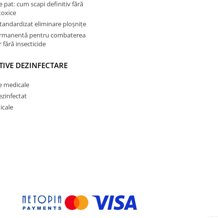
e pat: cum scapi definitiv fără
toxice
tandardizat eliminare ploșnițe
ermanentă pentru combaterea
 fără insecticide
TIVE DEZINFECTARE
e medicale
ezinfectat
icale