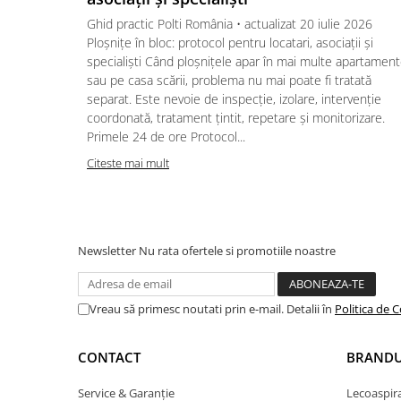
Ghid practic Polti România • actualizat 20 iulie 2026
Ploșnițe în bloc: protocol pentru locatari, asociații și
specialiști Când ploșnițele apar în mai multe apartamen
sau pe casa scării, problema nu mai poate fi tratată
separat. Este nevoie de inspecție, izolare, intervenție
coordonată, tratament țintit, repetare și monitorizare.
Primele 24 de ore Protocol...
Citeste mai mult
Newsletter
Nu rata ofertele si promotiile noastre
Vreau să primesc noutati prin e-mail. Detalii în
Politica de C
CONTACT
BRANDU
Service & Garanție
Lecoaspir