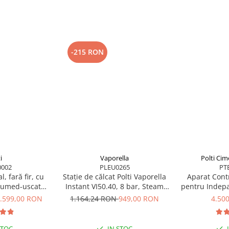
-215 RON
upă procesul de prăjire și
ce este menținută departe de
ietățile prețioase.
i
Vaporella
Polti Cim
002
PLEU0265
PT
l, fară fir, cu
Stație de călcat Polti Vaporella
Aparat Contr
e umed-uscată,
Instant VI50.40, 8 bar, Steam
pentru Indepa
 kPa, 0.6 l, 71
Pulse 600 g
si Gandaci
.599,00 RON
1.164,24 RON
949,00 RON
4.50
/negru, Polti
Eradicator, 
m WD40C
STOC
IN STOC