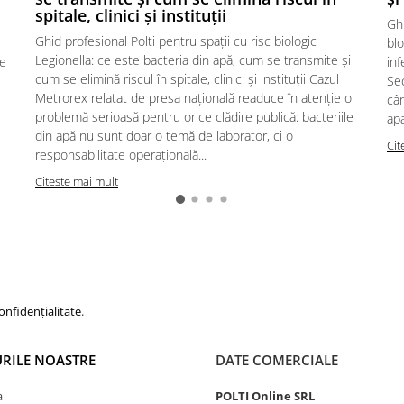
spitale, clinici și instituții
Ghi
Ghid profesional Polti pentru spații cu risc biologic
blo
Legionella: ce este bacteria din apă, cum se transmite și
te
inf
cum se elimină riscul în spitale, clinici și instituții Cazul
Sec
Metrorex relatat de presa națională readuce în atenție o
cân
problemă serioasă pentru orice clădire publică: bacteriile
apa
din apă nu sunt doar o temă de laborator, ci o
Cit
responsabilitate operațională...
Citeste mai mult
onfidențialitate
.
RILE NOASTRE
DATE COMERCIALE
a
POLTI Online SRL