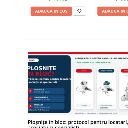
ADAUGA IN COS
ADAUGA IN 
CAFEA ESPRESSO AUTENTICĂ Î
Cinci amestecuri concepute pentru a satisface cele mai exig
Elisir, Crma, Deca, Premium. Parfumul și calitățile aromati
sunt macinate cu puțin timp înainte de utilizare, crema es
caldă, densă și naturală.
Ploșnițe în bloc: protocol pentru locatari
asociații și specialiști