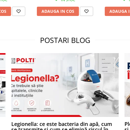
COS
ADAUGA IN COS
ADAUGA I
NTR-O CAPSULĂ
ente și rafinate gusturi: Sublime,
POSTARI BLOG
ce sunt exaltate deoarece boabele
te de culoarea alunei de pădure,
,
Legionella: ce este bacteria din apă, cum
Pl
se transmite și cum se elimină riscul în
și