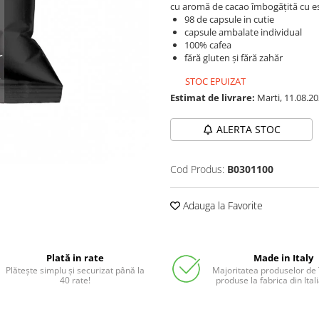
cu aromă de cacao îmbogățită cu ese
98 de capsule in cutie
capsule ambalate individual
100% cafea
fără gluten și fără zahăr
STOC EPUIZAT
Estimat de livrare:
Marti, 11.08.2
ALERTA STOC
Cod Produs:
B0301100
Adauga la Favorite
Plată in rate
Made in Italy
Plătește simplu și securizat până la
Majoritatea produselor de
40 rate!
produse la fabrica din Ita