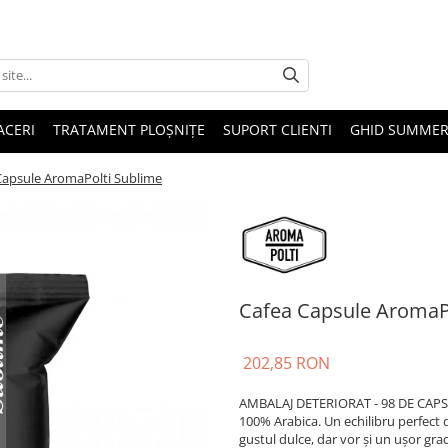
ACERI
TRATAMENT PLOȘNIȚE
SUPORT CLIENTI
GHID SUMMER
Capsule AromaPolti Sublime
Cafea Capsule AromaP
202,85 RON
AMBALAJ DETERIORAT - 98 DE CAPS
100% Arabica. Un echilibru perfect 
gustul dulce, dar vor și un ușor grad