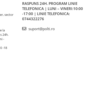
RASPUNS 24H. PROGRAM LINIE
TELEFONICA | LUNI – VINERI:10:00
-17:00 | LINIE TELEFONICA:
er, sector
0744322276
suport@polti.ro
e la
s 24h.
i -
10 -18