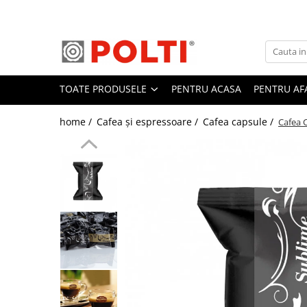
Toate Produsele
Aparate Medicale
TOATE PRODUSELE
PENTRU ACASA
PENTRU AF
Aspiratoare profesionale
Aspiratoare cu abur
home /
Cafea și espressoare /
Cafea capsule /
Cafea 
Aspiratoare cu spălare
Aspiratoare verticale
Aspiratoare fara sac
Aspiratoare cu apa
Aspirator profesional
Aspiratoare robot
Masa | Statie de calcat
Aparate de calcat vertical
Mese de calcat profesionale