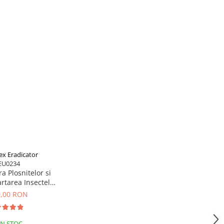
ex Eradicator
EU0234
a Plosnitelor si
rtarea Insectelor
lor Polti Cimex
0,00 RON
Ecologic, 2250 W,
Alb
IN STOC