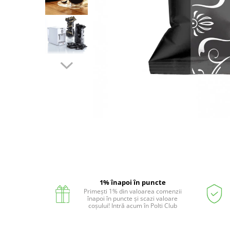
Statii de calcat cu boiler
Statii de calcat cu pompa
Fiare de calcat cu abur
Statii de calcat profesionale
Cafea și espressoare
Espresoare cu capsule
Cafea capsule
Cafea boabe
Distribuie
Espresoare cafea
pe
Facebook
Cafea paduri ESE 44
Aparate de curatat cu abur
Mop cu abur
1% înapoi în puncte
Primești 1% din valoarea comenzii
Curatator aburi
înapoi în puncte și scazi valoare
coșului! Intră acum în Polti Club
Solutii pentru plosnite
Accesorii & Consumabile