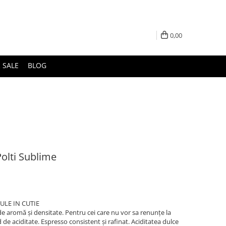
0,00
 SALE
BLOG
olti Sublime
ULE IN CUTIE
de aromă și densitate. Pentru cei care nu vor sa renunțe la
 de aciditate. Espresso consistent și rafinat. Aciditatea dulce