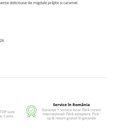
nțe delicioase de migdale prăjite și caramel.
026
Service în România
Garanție + service local. Fără curieri
 TOP sunt
internaționali. Fără așteptare. Pick-
lia, Como
up & return gratuit în garanție