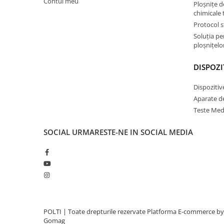
Contul meu
Ploșnițe d
chimicale 
Protocol s
Soluția p
ploșnițelor
DISPOZI
Dispozitiv
Aparate d
Teste Med
SOCIAL
URMARESTE-NE IN SOCIAL MEDIA
POLTI | Toate drepturile rezervate
Platforma E-commerce by
Gomag