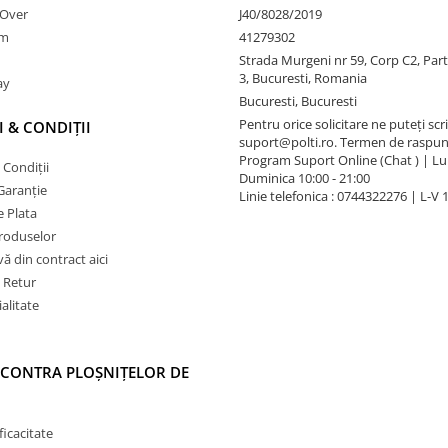
nOver
J40/8028/2019
am
41279302
Strada Murgeni nr 59, Corp C2, Part
3, Bucuresti, Romania
ay
Bucuresti, Bucuresti
Pentru orice solicitare ne puteți scri
 & CONDIȚII
suport@polti.ro. Termen de raspun
Program Suport Online (Chat ) | Lun
 Condiții
Duminica 10:00 - 21:00
Garanție
Linie telefonica : 0744322276 | L-V 
 Plata
produselor
vă din contract aici
e Retur
alitate
 CONTRA PLOȘNIȚELOR DE
ficacitate