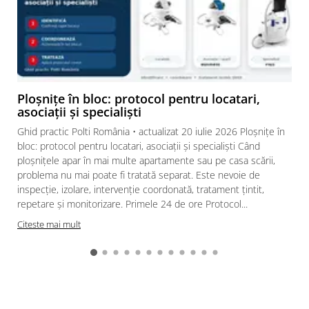
Ploșnițe în bloc: protocol pentru locatari,
asociații și specialiști
Ghid practic Polti România • actualizat 20 iulie 2026 Ploșnițe în
bloc: protocol pentru locatari, asociații și specialiști Când
ploșnițele apar în mai multe apartamente sau pe casa scării,
problema nu mai poate fi tratată separat. Este nevoie de
inspecție, izolare, intervenție coordonată, tratament țintit,
repetare și monitorizare. Primele 24 de ore Protocol...
Citeste mai mult