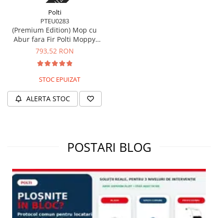
Stoc epuizat
Polti
PTEU0283
(Premium Edition) Mop cu
Abur fara Fir Polti Moppy
pentru Toate Tipurile de
793,52 RON
Suprafete Lavabile Orizontale
si Verticale, Negru
STOC EPUIZAT
ALERTA STOC
POSTARI BLOG