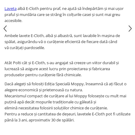
Laveta
albă E-Cloth pentru praf, ne ajută să îndepărtăm și mai ușor
praful și murdăria care se strâng în colțurile casei și sunt mai greu
accesibile.
Ambele lavete E-Cloth, albă și albastră, sunt lavabile în mașina de
spălat, asigurându-vă o curățenie eficientă de fiecare dată când
vă curățați pardoselile.
Atât Polti cât și E-Cloth, s-au angajat să creeze un viitor durabil și
lucrează să asigure acest lucru prin proiectarea și fabricarea
produselor pentru curățenie fără chimicale.
Dacă alegeți să folosiți Ediția Specială Moppy, înseamnă că ați făcut o
alegere economică și prietenoasă cu natura.
Mecanismul compact de curățare al lui Moppy folosește cu mult mai
puțină apă decât mopurile tradiționale cu găleată și
elimină necesitatea folosirii soluțiilor chimice de curățenie.
Pentru a reduce și cantitatea de deșeuri, lavetele E-Cloth pot fi utilizate
până la 3 ani, aproximativ 30 de spălări.