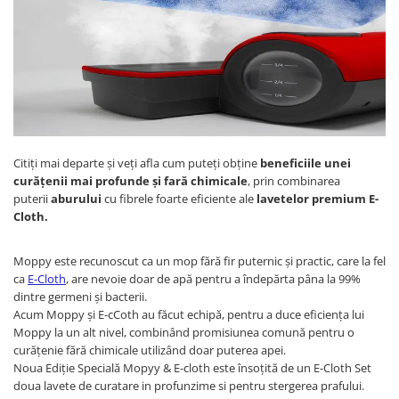
Citiți mai departe și veți afla cum puteți obține
beneficiile unei
curățenii mai profunde
și fară chimicale
, prin combinarea
puterii
aburului
cu fibrele foarte eficiente ale
lavetelor premium E-
Cloth.
Moppy este recunoscut ca un mop fără fir puternic și practic, care la fel
ca
E-Cloth
, are nevoie doar de apă pentru a îndepărta pâna la 99%
dintre germeni și bacterii.
Acum Moppy și E-cCoth au făcut echipă, pentru a duce eficiența lui
Moppy la un alt nivel, combinând promisiunea comună pentru o
curățenie fără chimicale utilizând doar puterea apei.
Noua Ediție Specială Mopyy & E-cloth este însoțită de un E-Cloth Set
doua lavete de curatare in profunzime si pentru stergerea prafului.