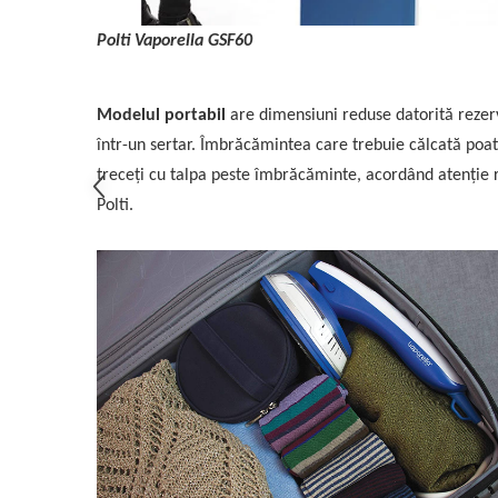
Polti Vaporella GSF60
Modelul portabil
are dimensiuni reduse datorită rezerv
într-un sertar. Îmbrăcămintea care trebuie călcată poate 
treceți cu talpa peste îmbrăcăminte, acordând atenție r
Polti.