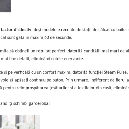
 factor distinctiv
: deși modelele recente de stații de călcat cu boiler
tical sunt gata în maxim 60 de secunde.
mite să obțineți un rezultat perfect, datorită cantității mai mari de 
e mai fine detalii, eliminând cutele enervante.
te și pe verticală cu un confort maxim, datorită funcției Steam Pulse:
evoie să apăsați continuu pe buton. Prin urmare, indiferent de fierul a
 pentru reîmprospătarea țesăturilor și a textilelor din casă, eliminâ
când îți schimbi garderoba!