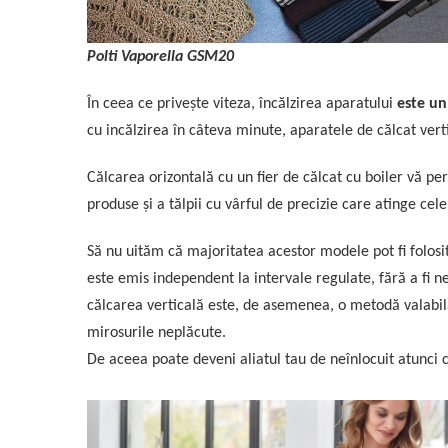
Polti Vaporella GSM20
În ceea ce privește viteza, încălzirea aparatului
este un
cu incălzirea în câteva minute, aparatele de călcat ver
Călcarea orizontală cu un fier de călcat cu boiler vă per
produse și a tălpii cu vârful de precizie care atinge cel
Să nu uităm că majoritatea acestor modele pot fi folosi
este emis independent la intervale regulate, fără a fi n
călcarea verticală este, de asemenea, o metodă valabilă
mirosurile neplăcute.
De aceea poate deveni aliatul tau de neînlocuit atunci 