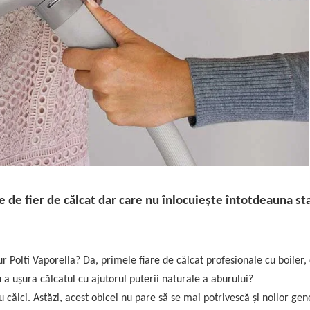
e de fier de călcat dar care nu înlocuiește întotdeauna st
r Polti Vaporella? Da, primele fiare de călcat profesionale cu boiler,
 a ușura călcatul cu ajutorul puterii naturale a aburului?
ălci. Astăzi, acest obicei nu pare să se mai potrivescă și noilor gene