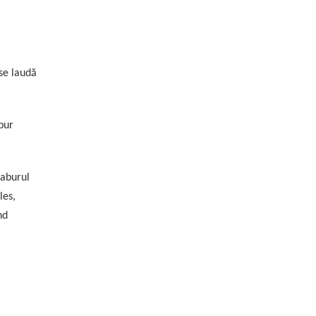
 se laudă
abur
 aburul
les,
nd