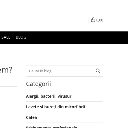
0,00
 SALE
BLOG
gem?
Categorii
Alergii, bacterii, virusuri
Lavete și bureți din micorfibră
Cafea
Echipamente profesionale