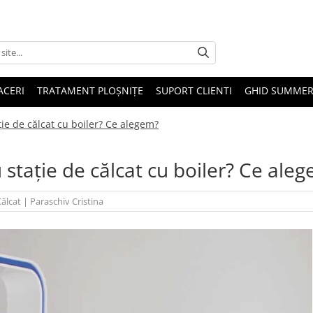
ACERI
TRATAMENT PLOȘNIȚE
SUPORT CLIENTI
GHID SUMMER
ție de călcat cu boiler? Ce alegem?
u stație de călcat cu boiler? Ce ale
ălcat
|
Paraschiv Cristina