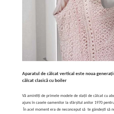
Accesorii statii de calcat
Accesorii curatatoare cu abur
Accesorii aspiratoare
Accesorii dispozitive profesionale
Carduri Cadou
Pachete & Oferte
Aparatul de călcat vertical este noua generați
călcat clasică cu boiler
Vă amintiți de primele modele de stații de călcat cu abu
ajuns în casele oamenilor la sfârșitul anilor 1970 pentru
În acel moment era de neconceput să te gândești să nu c