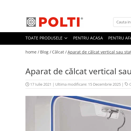
Toate Produsele
Aparate Medicale
TOATE PRODUSELE
PENTRU ACASA
PENTRU AF
Aspiratoare profesionale
Aspiratoare cu abur
home /
Blog /
Călcat /
Aparat de călcat vertical sau sta
Aspiratoare cu spălare
Aspiratoare verticale
Aparat de călcat vertical sa
Aspiratoare fara sac
Aspiratoare cu apa
17 Iulie 2021
|
Ultima modificare: 15 Decembrie 2025
|
C
Aspirator profesional
Aspiratoare robot
Masa | Statie de calcat
Aparate de calcat vertical
Mese de calcat profesionale