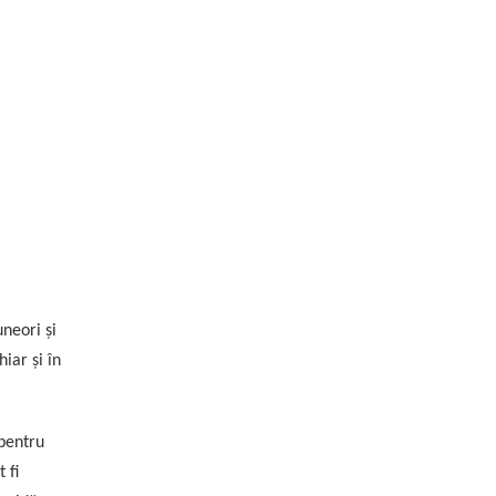
neori și
hiar și în
 pentru
 fi