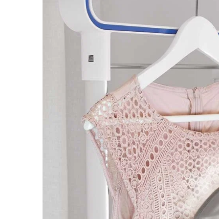
Statii de calcat cu boiler
Statii de calcat cu pompa
Fiare de calcat cu abur
Statii de calcat profesionale
Cafea și espressoare
Espresoare cu capsule
Cafea capsule
Cafea boabe
Espresoare cafea
Cafea paduri ESE 44
Aparate de curatat cu abur
Mop cu abur
Curatator aburi
Solutii pentru plosnite
Accesorii & Consumabile