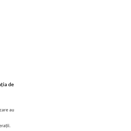
ația de
 care au
rații.