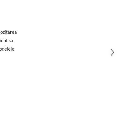
pozitarea
ient să
modelele