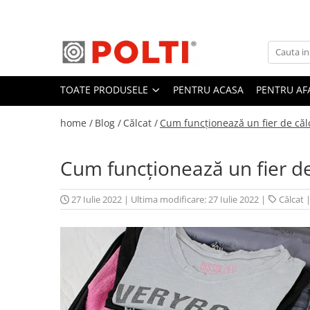
Toate Produsele
Aparate Medicale
TOATE PRODUSELE
PENTRU ACASA
PENTRU AF
Aspiratoare profesionale
Aspiratoare cu abur
home /
Blog /
Călcat /
Cum funcționează un fier de călc
Aspiratoare cu spălare
Aspiratoare verticale
Cum funcționează un fier de 
Aspiratoare fara sac
Aspiratoare cu apa
27 Iulie 2022
|
Ultima modificare: 27 Iulie 2022
|
Călcat
Aspirator profesional
Aspiratoare robot
Masa | Statie de calcat
Aparate de calcat vertical
Mese de calcat profesionale