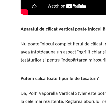
Aparatul de călcat vertical poate înlocui f
Nu poate înlocui complet fierul de călcat, d
avea întotdeauna un aspect îngrijit chiar ș
țesăturilor și pentru îndepărtarea mirosur
Putem călca toate tipurile de țesături?
Da, Polti Vaporella Vertical Styler este potr
la cele mai rezistente. Reglarea aburului n