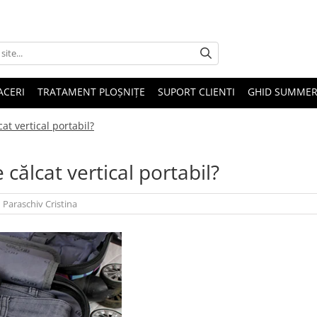
ACERI
TRATAMENT PLOȘNIȚE
SUPORT CLIENTI
GHID SUMMER
at vertical portabil?
călcat vertical portabil?
|
Paraschiv Cristina