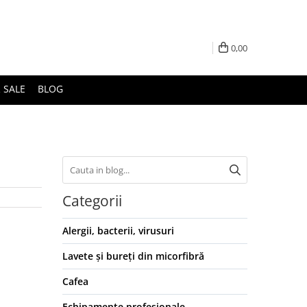
0,00
 SALE
BLOG
Categorii
Alergii, bacterii, virusuri
Lavete și bureți din micorfibră
Cafea
Echipamente profesionale