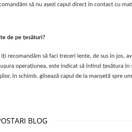
recomandăm să nu așezi capul direct în contact cu mate
te de pe țesături?
 îți recomandăm să faci treceri lente, de sus în jos, a
a ușura operațiunea, este indicat să întinzi țesătura în
șilor, în schimb, glisează capul de la manșetă spre um
POSTARI BLOG