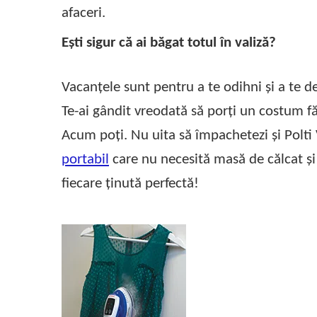
Accesorii statii de calcat
afaceri.
Accesorii curatatoare cu abur
Ești sigur că ai băgat totul în valiză?
Accesorii aspiratoare
Accesorii dispozitive profesionale
Vacanțele sunt pentru a te odihni și a te de
Carduri Cadou
Te-ai gândit vreodată să porți un costum fă
Pachete & Oferte
Acum poți. Nu uita să împachetezi și Polti
portabil
care nu necesită masă de călcat și 
fiecare ținută perfectă!