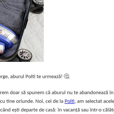
erge, aburul Polti te urmează!
🤔
rem doar să spunem că aburul nu te abandonează în
cu tine oriunde. Noi, cei de la
Polti
, am selectat acel
 când ești departe de casă: în vacanță sau într-o călăt