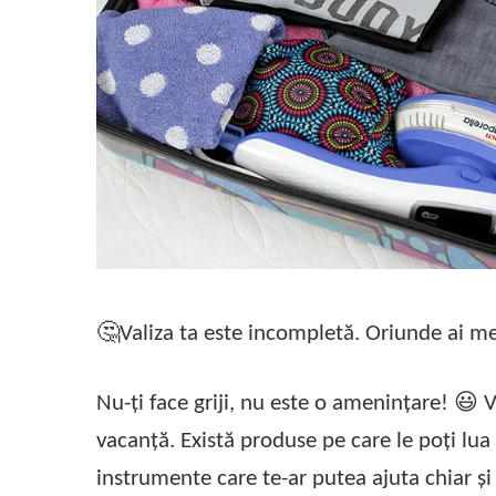
Statii de calcat cu boiler
Statii de calcat cu pompa
Fiare de calcat cu abur
Statii de calcat profesionale
Cafea și espressoare
Espresoare cu capsule
Cafea capsule
Cafea boabe
Espresoare cafea
Cafea paduri ESE 44
🤔
​Valiza ta este incompletă. Oriunde ai m
Aparate de curatat cu abur
Mop cu abur
Nu-ți face griji, nu este o amenințare!
😃
V
Curatator aburi
vacanță. Există produse pe care le poți lua 
Solutii pentru plosnite
instrumente care te-ar putea ajuta chiar și
Accesorii & Consumabile