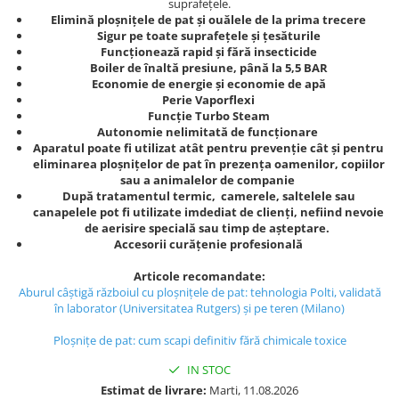
suprafețele.
Elimină ploșnițele de pat și ouălele de la prima trecere
Sigur pe toate suprafețele și țesăturile
Funcționează rapid și fără insecticide
Boiler de înaltă presiune, până la 5,5 BAR
Economie de energie și economie de apă
Perie Vaporflexi
Funcție Turbo Steam
Autonomie nelimitată de funcționare
Aparatul poate fi utilizat atât pentru prevenție cât și pentru
eliminarea ploșnițelor
de pat în prezența oamenilor, copiilor
sau a animalelor de companie
După tratamentul termic, camerele, saltelele sau
canapelele pot fi utilizate imdediat de clienți, nefiind nevoie
de aerisire specială sau timp de așteptare.
Accesorii curățenie profesională
Articole recomandate:
Aburul câștigă războiul cu ploșnițele de pat: tehnologia Polti, validată
în laborator (Universitatea Rutgers) și pe teren (Milano)
Ploșnițe de pat: cum scapi definitiv fără chimicale toxice
IN STOC
Estimat de livrare:
Marti, 11.08.2026