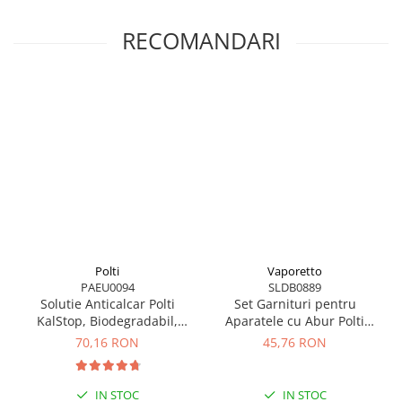
RECOMANDARI
NICIO INTRERUPERE
Cu sistemul de auto-umplere al boilerului, puteți adăuga apă în
rezervor în orice moment, fără timpi de așteptare.
Polti
Vaporetto
PAEU0094
SLDB0889
Solutie Anticalcar Polti
Set Garnituri pentru
KalStop, Biodegradabil,
Aparatele cu Abur Polti
Non-toxic, 20 x 5 ml
Vaporetto
70,16 RON
45,76 RON
IN STOC
IN STOC