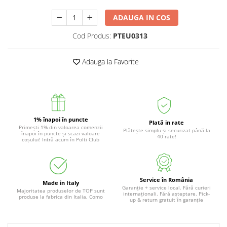
ADAUGA IN COS
Cod Produs:
PTEU0313
Adauga la Favorite
1% înapoi în puncte
Plată in rate
Primești 1% din valoarea comenzii
Plătește simplu și securizat până la
înapoi în puncte și scazi valoare
40 rate!
coșului! Intră acum în Polti Club
Service în România
Made in Italy
Garanție + service local. Fără curieri
Majoritatea produselor de TOP sunt
internaționali. Fără așteptare. Pick-
produse la fabrica din Italia, Como
up & return gratuit în garanție