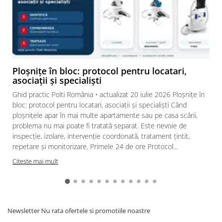
Ploșnițe în bloc: protocol pentru locatari,
PRACTICITATE OFERITA DE LAVETA
asociații și specialiști
Practicitatea periei Vaporflexi este oferită de aplicarea lavetei:
doar introduceți peria în buzunarele lavetei.
Ghid practic Polti România • actualizat 20 iulie 2026 Ploșnițe în
bloc: protocol pentru locatari, asociații și specialiști Când
ploșnițele apar în mai multe apartamente sau pe casa scării,
problema nu mai poate fi tratată separat. Este nevoie de
inspecție, izolare, intervenție coordonată, tratament țintit,
repetare și monitorizare. Primele 24 de ore Protocol...
Citeste mai mult
Newsletter
Nu rata ofertele si promotiile noastre
PE TOATE TIPURILE DE PARDOSELI