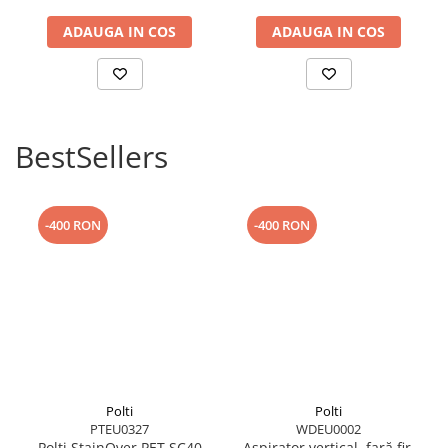
ADAUGA IN COS
ADAUGA IN COS
CONCEPUT PENTRU PERSOANELE CARE SUFERA DE ALERGII
Produs aprobat de „British Allergy Foundation” ca fiind eficient în
eliminarea acarienilor.
BestSellers
-400 RON
-400 RON
Polti
Polti
VAPORFLEXI, O PERIE CARE FACE DIFERENTA
PTEU0327
WDEU0002
Este eficient în eliminarea murdăriei, datorită periei Vaporflexi.
Polti StainOver PET SC40
Aspirator vertical, fară fir,