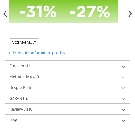
FUNCTIE ECO PENTRU UN CONSUM MAI MIC
Funcție ECO fpentru economie la consum de 27% la energie și
VEZI MAI MULT
31% apa.
Informatii conformitate produs
Caracteristici
Metode de plată
Despre Polti
GARANTIE
Review-uri
(0)
Blog
INDEPARTEAZA 99,99% DINTRE GERMENI, BACTERII, VIRUSI
Testele efectuate la terți, au arătat că Polti Vaporetto elimină
până la 99,99% dintre bacterii, ciuperci și mucegaiuri.