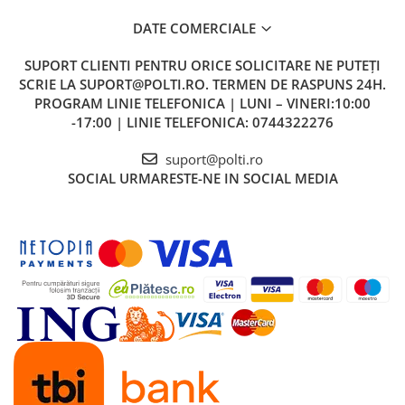
DATE COMERCIALE
SUPORT CLIENTI
PENTRU ORICE SOLICITARE NE PUTEȚI
SCRIE LA SUPORT@POLTI.RO. TERMEN DE RASPUNS 24H.
PROGRAM LINIE TELEFONICA | LUNI – VINERI:10:00
-17:00 | LINIE TELEFONICA: 0744322276
suport@polti.ro
Perie Vaporflexi
SOCIAL
URMARESTE-NE IN SOCIAL MEDIA
Perie pentru curățarea podelelor, covoarelor și a tuturor
suprafețelor mari. Trebuie folosita prin atașarea lavetei furnizate
și vă permite să curățați atât podelele dure, cât și cele delicate.