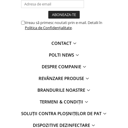
Peria specială Vaporflexi cu lavetă din microfibră, este concepută
pentru a acționa eficient pe toate tipurile de pardoseli.
Vreau să primesc noutati prin e-mail. Detalii în
Politica de Confidențialitate
.
CONTACT
POLTI NEWS
DESPRE COMPANIE
REVÂNZARE PRODUSE
ADIO MURDARIE INCAPATANATA
BRANDURILE NOASTRE
Când murdăria este încrustată și pare că nu mai vrea să dispară,
puterea aburului sub presiune va face diferența.
TERMENI & CONDIȚII
ACCESORII INCLUSE:
SOLUȚII CONTRA PLOȘNIȚELOR DE PAT
DISPOZITIVE DEZINFECTARE