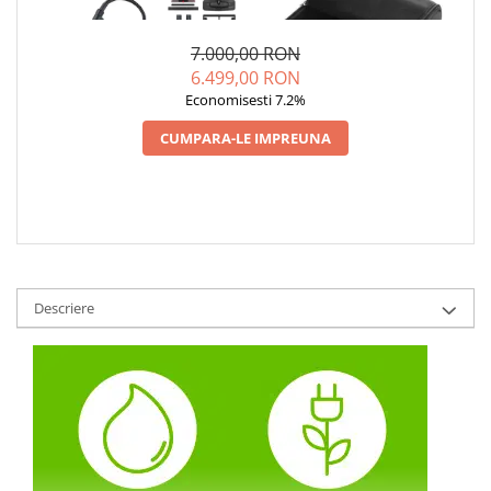
100_ECO POWERI, 1900 W,
ELIMINAREA PLOȘNIȚELOR ȘI
4.000,00
2.904,27
EMISIE ABUR PANA LA 140
DE DEZINFECȚIE CU ABUR
GR/MIN, PRESIUNE ABUR 5,5
(DDV) PENTRU SUPRAFEȚE ȘI
7.000,00 RON
BAR, ALB/ALBASTRU
ȚESĂTURI, ALB, MADE IN ITALY
6.499,00 RON
Economisesti 7.2%
CUMPARA-LE IMPREUNA
Descriere