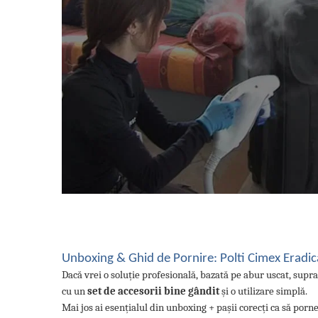
Statii de calcat cu boiler
Statii de calcat cu pompa
Fiare de calcat cu abur
Statii de calcat profesionale
Cafea și espressoare
Espresoare cu capsule
Cafea capsule
Cafea boabe
Espresoare cafea
Cafea paduri ESE 44
Aparate de curatat cu abur
Mop cu abur
Unboxing & Ghid de Pornire: Polti Cimex Eradic
Curatator aburi
Dacă vrei o soluție profesională, bazată pe abur uscat, supra
Solutii pentru plosnite
cu un
set de accesorii bine gândit
și o utilizare simplă.
Mai jos ai esențialul din unboxing + pașii corecți ca să porn
Accesorii & Consumabile