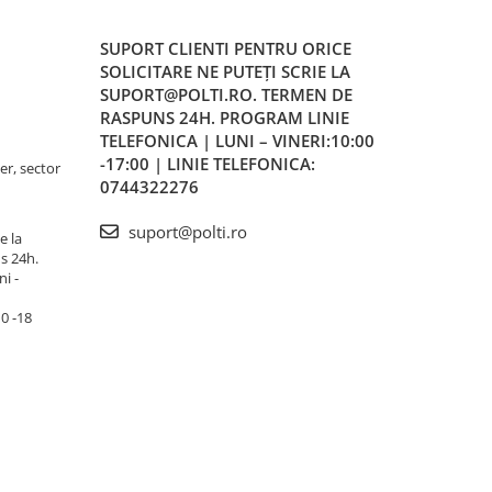
SUPORT CLIENTI
PENTRU ORICE
SOLICITARE NE PUTEȚI SCRIE LA
SUPORT@POLTI.RO. TERMEN DE
RASPUNS 24H. PROGRAM LINIE
TELEFONICA | LUNI – VINERI:10:00
-17:00 | LINIE TELEFONICA:
er, sector
0744322276
suport@polti.ro
e la
s 24h.
i -
10 -18