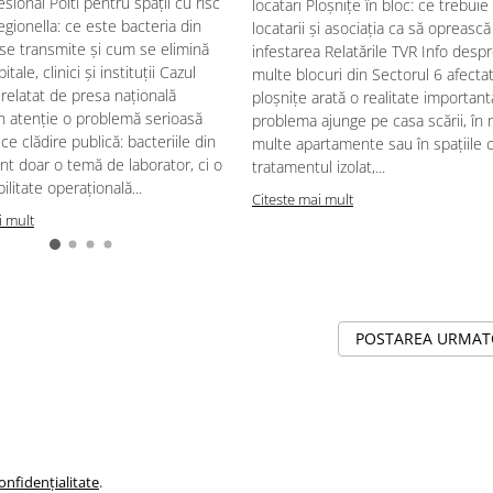
sional Polti pentru spații cu risc
locatari Ploșnițe în bloc: ce trebuie
egionella: ce este bacteria din
locatarii și asociația ca să oprească
se transmite și cum se elimină
infestarea Relatările TVR Info desp
pitale, clinici și instituții Cazul
multe blocuri din Sectorul 6 afecta
relatat de presa națională
ploșnițe arată o realitate important
n atenție o problemă serioasă
problema ajunge pe casa scării, în 
ce clădire publică: bacteriile din
multe apartamente sau în spațiile
nt doar o temă de laborator, ci o
tratamentul izolat,...
litate operațională...
Citeste mai mult
i mult
POSTAREA URMA
onfidențialitate
.