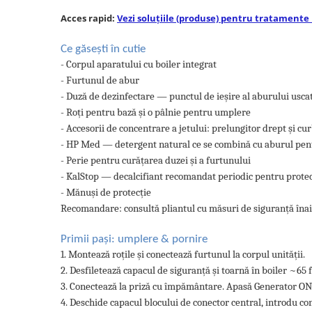
Accesorii statii de calcat
Acces rapid:
Vezi soluțiile (produse) pentru tratamente
Accesorii curatatoare cu abur
Ce găsești în cutie
Accesorii aspiratoare
- Corpul aparatului cu boiler integrat
Accesorii dispozitive profesionale
- Furtunul de abur
Carduri Cadou
- Duză de dezinfectare — punctul de ieșire al aburului uscat
- Roți pentru bază și o pâlnie pentru umplere
Pachete & Oferte
- Accesorii de concentrare a jetului: prelungitor drept și cu
- HP Med — detergent natural ce se combină cu aburul pentr
- Perie pentru curățarea duzei și a furtunului
- KalStop — decalcifiant recomandat periodic pentru protec
- Mănuși de protecție
Recomandare: consultă pliantul cu măsuri de siguranță înai
Primii pași: umplere & pornire
1. Montează roțile și conectează furtunul la corpul unității.
2. Desfiletează capacul de siguranță și toarnă în boiler ~65 f
3. Conectează la priză cu împământare. Apasă Generator ON
4. Deschide capacul blocului de conector central, introdu co