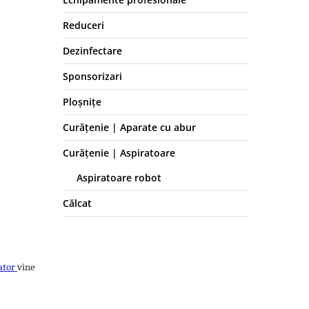
Reduceri
Dezinfectare
Sponsorizari
Ploșnițe
Curățenie | Aparate cu abur
Curățenie | Aspiratoare
Aspiratoare robot
Călcat
ator
vine