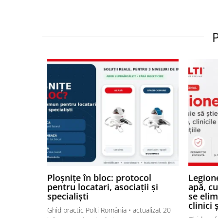
Ploșnițe în bloc: protocol
Legione
pentru locatari, asociații și
apă, c
specialiști
se elim
clinici 
Ghid practic Polti România • actualizat 20