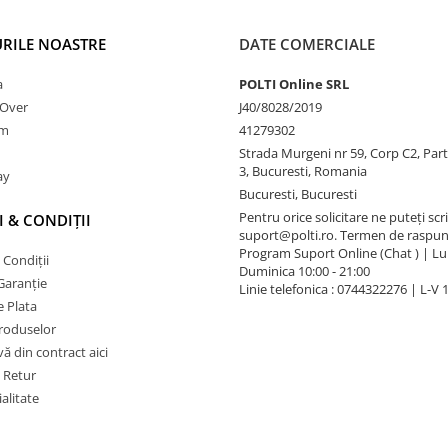
RILE NOASTRE
DATE COMERCIALE
a
POLTI Online SRL
nOver
J40/8028/2019
am
41279302
Strada Murgeni nr 59, Corp C2, Part
3, Bucuresti, Romania
ay
Bucuresti, Bucuresti
Pentru orice solicitare ne puteți scri
 & CONDIȚII
suport@polti.ro. Termen de raspun
Program Suport Online (Chat ) | Lun
 Condiții
Duminica 10:00 - 21:00
Garanție
Linie telefonica : 0744322276 | L-V 
 Plata
produselor
vă din contract aici
e Retur
alitate