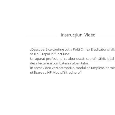
Instrucțiuni Video
„Descoperă ce conține cutia Polti Cimex Eradicator și af
să îl pui rapid în funcțiune.
Un aparat profesional cu abur uscat, supraîncălzit, ideal
dezinfectare și combaterea ploșnițelor.
În acest video vezi accesoriile, modul de umplere, pornir
utilizare cu HP Med și întreținere.”