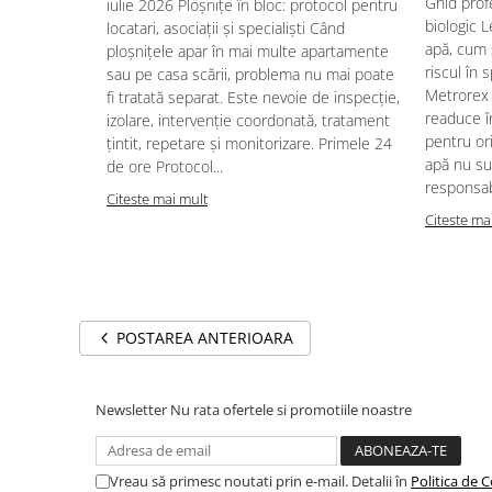
Ghid profe
iulie 2026 Ploșnițe în bloc: protocol pentru
biologic L
locatari, asociații și specialiști Când
apă, cum 
ploșnițele apar în mai multe apartamente
riscul în s
sau pe casa scării, problema nu mai poate
Metrorex 
fi tratată separat. Este nevoie de inspecție,
readuce î
izolare, intervenție coordonată, tratament
pentru ori
țintit, repetare și monitorizare. Primele 24
apă nu su
de ore Protocol...
responsabi
Citeste mai mult
Citeste ma
POSTAREA ANTERIOARA
Newsletter
Nu rata ofertele si promotiile noastre
Vreau să primesc noutati prin e-mail. Detalii în
Politica de C