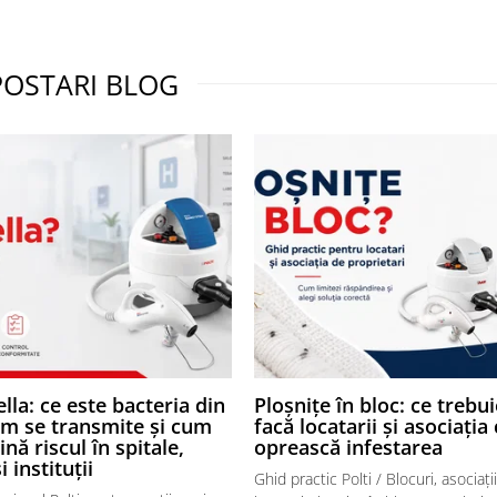
POSTARI BLOG
lla: ce este bacteria din
Ploșnițe în bloc: ce trebui
um se transmite și cum
facă locatarii și asociația
ină riscul în spitale,
oprească infestarea
și instituții
Ghid practic Polti / Blocuri, asociații