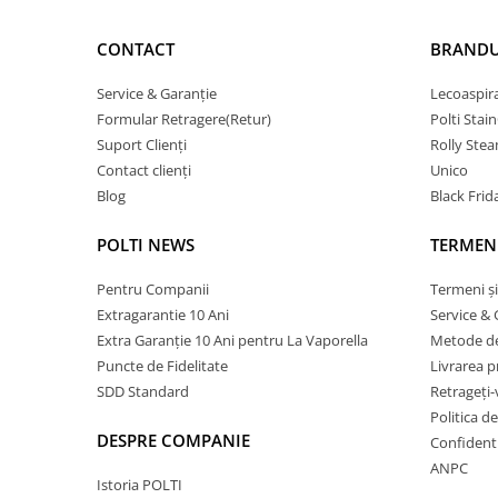
CONTACT
BRANDU
Service & Garanție
Lecoaspir
Formular Retragere(Retur)
Polti Stai
Suport Clienți
Rolly Ste
Contact clienți
Unico
Blog
Black Frid
POLTI NEWS
TERMENI
Pentru Companii
Termeni și
Extragarantie 10 Ani
Service & 
Extra Garanție 10 Ani pentru La Vaporella
Metode de
Puncte de Fidelitate
Livrarea 
SDD Standard
Retrageți-
Politica d
DESPRE COMPANIE
Confidenti
ANPC
Istoria POLTI