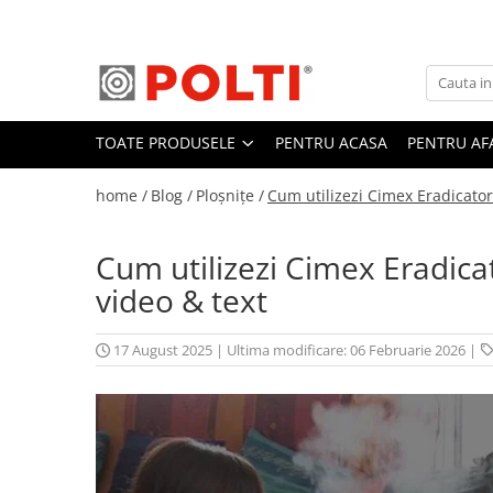
Toate Produsele
Aparate Medicale
TOATE PRODUSELE
PENTRU ACASA
PENTRU AF
Aspiratoare profesionale
Aspiratoare cu abur
home /
Blog /
Ploșnițe /
Cum utilizezi Cimex Eradicator
Aspiratoare cu spălare
Aspiratoare verticale
Cum utilizezi Cimex Eradica
Aspiratoare fara sac
video & text
Aspiratoare cu apa
Aspirator profesional
17 August 2025
|
Ultima modificare: 06 Februarie 2026
|
Aspiratoare robot
Masa | Statie de calcat
Aparate de calcat vertical
Mese de calcat profesionale