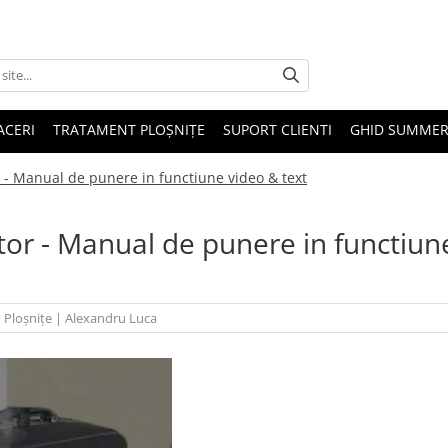
ACERI
TRATAMENT PLOȘNIȚE
SUPORT CLIENTI
GHID SUMMER
 - Manual de punere in functiune video & text
tor - Manual de punere in functiun
Ploșnițe
|
Alexandru Luca