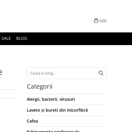
0,00
 SALE
BLOG
e
Categorii
Alergii, bacterii, virusuri
Lavete și bureți din micorfibră
Cafea
Echipamente profesionale