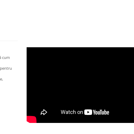
lă cum
 pentru
e,