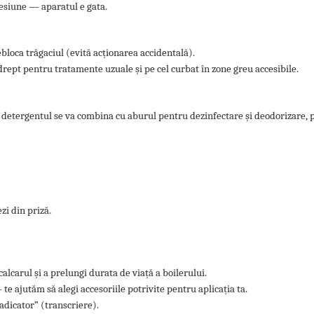
resiune — aparatul e gata.
bloca trăgaciul (evită acționarea accidentală).
 drept pentru tratamente uzuale și pe cel curbat în zone greu accesibile.
r detergentul se va combina cu aburul pentru dezinfectare și deodorizare, 
zi din priză.
lcarul și a prelungi durata de viață a boilerului.
 ajutăm să alegi accesoriile potrivite pentru aplicația ta.
adicator” (transcriere).