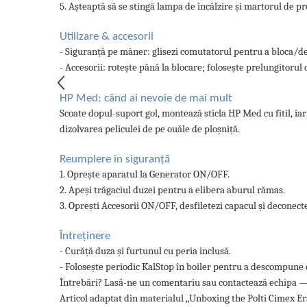
5. Așteaptă să se stingă lampa de încălzire și martorul de p
Utilizare & accesorii
- Siguranță pe mâner: glisezi comutatorul pentru a bloca/de
- Accesorii: rotește până la blocare; folosește prelungitorul
HP Med: când ai nevoie de mai mult
Scoate dopul-suport gol, montează sticla HP Med cu fitil, ia
dizolvarea peliculei de pe ouăle de ploșniță.
Reumplere în siguranță
1. Oprește aparatul la Generator ON/OFF.
2. Apeși trăgaciul duzei pentru a elibera aburul rămas.
3. Oprești Accesorii ON/OFF, desfiletezi capacul și deconecte
Întreținere
- Curăță duza și furtunul cu peria inclusă.
- Folosește periodic KalStop în boiler pentru a descompune ca
Întrebări? Lasă-ne un comentariu sau contactează echipa — te
Articol adaptat din materialul „Unboxing the Polti Cimex Er