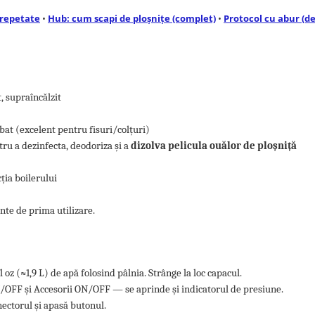
 repetate
•
Hub: cum scapi de ploșnițe (complet)
•
Protocol cu abur (de
, supraîncălzit
rbat (excelent pentru fisuri/colțuri)
u a dezinfecta, deodoriza și a
dizolva pelicula ouălor de ploșniță
ția boilerului
nte de prima utilizare.
l oz (≈1,9 L) de apă folosind pâlnia. Strânge la loc capacul.
/OFF și Accesorii ON/OFF — se aprinde și indicatorul de presiune.
nectorul și apasă butonul.