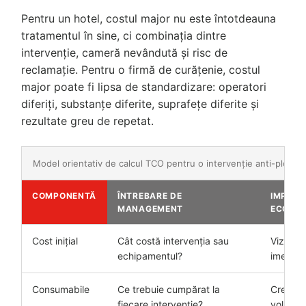
Pentru un hotel, costul major nu este întotdeauna
tratamentul în sine, ci combinația dintre
intervenție, cameră nevândută și risc de
reclamație. Pentru o firmă de curățenie, costul
major poate fi lipsa de standardizare: operatori
diferiți, substanțe diferite, suprafețe diferite și
rezultate greu de repetat.
Model orientativ de calcul TCO pentru o intervenție anti-ploșni
COMPONENTĂ
ÎNTREBARE DE
IMPACT
MANAGEMENT
ECONO
Cost inițial
Cât costă intervenția sau
Vizibil
echipamentul?
imediat
Consumabile
Ce trebuie cumpărat la
Crește 
fiecare intervenție?
volumul