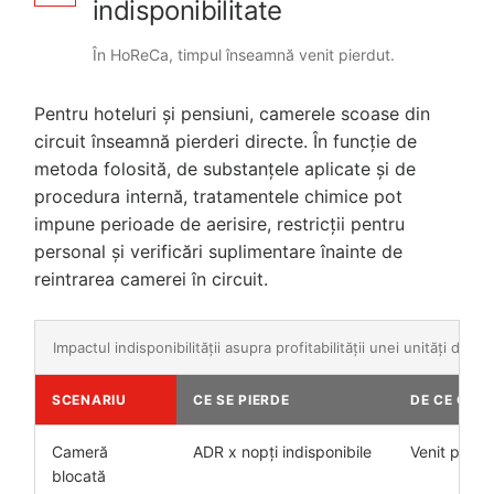
indisponibilitate
În HoReCa, timpul înseamnă venit pierdut.
Pentru hoteluri și pensiuni, camerele scoase din
circuit înseamnă pierderi directe. În funcție de
metoda folosită, de substanțele aplicate și de
procedura internă, tratamentele chimice pot
impune perioade de aerisire, restricții pentru
personal și verificări suplimentare înainte de
reintrarea camerei în circuit.
Impactul indisponibilității asupra profitabilității unei unități de ca
SCENARIU
CE SE PIERDE
DE CE CON
Cameră
ADR x nopți indisponibile
Venit pierd
blocată