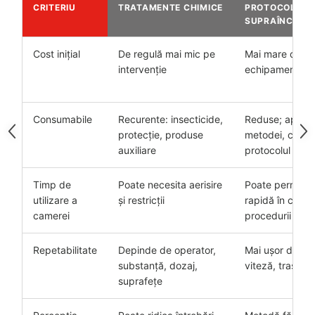
CRITERIU
TRATAMENTE CHIMICE
PROTOCOL CU
SUPRAÎNCĂLZI
Cost inițial
De regulă mai mic pe
Mai mare dacă 
intervenție
echipament
Consumabile
Recurente: insecticide,
Reduse; apa e
protecție, produse
metodei, cu ad
auxiliare
protocolul o ce
Timp de
Poate necesita aerisire
Poate permite 
utilizare a
și restricții
rapidă în circu
camerei
procedurii
Repetabilitate
Depinde de operator,
Mai ușor de sta
substanță, dozaj,
viteză, traseu, 
suprafețe