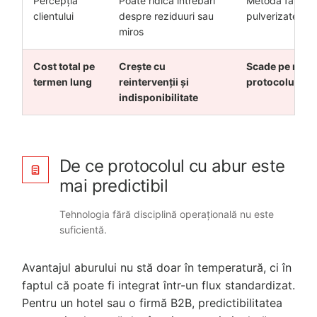
Percepția
Poate ridica întrebări
Metodă fără in
clientului
despre reziduuri sau
pulverizate
miros
Cost total pe
Crește cu
Scade pe măsu
termen lung
reintervenții și
protocolul este
indisponibilitate
De ce protocolul cu abur este
mai predictibil
Tehnologia fără disciplină operațională nu este
suficientă.
Avantajul aburului nu stă doar în temperatură, ci în
faptul că poate fi integrat într-un flux standardizat.
Pentru un hotel sau o firmă B2B, predictibilitatea