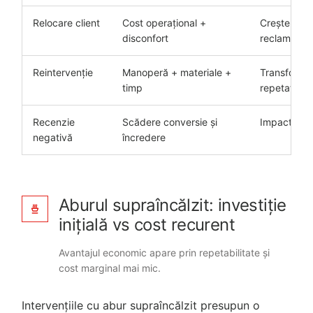
Relocare client
Cost operațional +
Crește prob
disconfort
reclamației
Reintervenție
Manoperă + materiale +
Transformă 
timp
repetat
Recenzie
Scădere conversie și
Impact pe 
negativă
încredere
Aburul supraîncălzit: investiție
inițială vs cost recurent
Avantajul economic apare prin repetabilitate și
cost marginal mai mic.
Intervențiile cu abur supraîncălzit presupun o