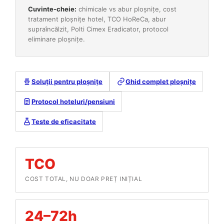
Cuvinte-cheie:
chimicale vs abur ploșnițe, cost
tratament ploșnițe hotel, TCO HoReCa, abur
supraîncălzit, Polti Cimex Eradicator, protocol
eliminare ploșnițe.
Soluții pentru ploșnițe
Ghid complet ploșnițe
Protocol hoteluri/pensiuni
Teste de eficacitate
TCO
COST TOTAL, NU DOAR PREȚ INIȚIAL
24–72h