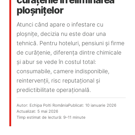
ploșnițelor
Curatator aburi
Solutii pentru plosnite
Atunci când apare o infestare cu
Accesorii & Consumabile
ploșnițe, decizia nu este doar una
Accesorii statii de calcat
tehnică. Pentru hoteluri, pensiuni și firme
Accesorii curatatoare cu abur
de curățenie, diferența dintre chimicale
Accesorii aspiratoare
și abur se vede în costul total:
Accesorii dispozitive
consumabile, camere indisponibile,
profesionale
reintervenții, risc reputațional și
Carduri Cadou
predictibilitate operațională.
Pachete & Oferte
Autor: Echipa Polti România
Publicat: 10 ianuarie 2026
Actualizat: 5 mai 2026
Timp estimat de lectură: 9–11 minute