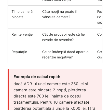
Timp cameră
Câte nopți nu poate fi
Foarte
blocată
vândută camera?
ridicat î
sezon
Reintervenție
Cât de probabil este să fie
Cost re
nevoie de revenire?
Reputație
Ce se întâmplă dacă apare o
Greu de
recenzie negativă?
cuantifi
Exemplu de calcul rapid:
dacă ADR-ul unei camere este 350 lei și
camera este blocată 2 nopți, pierderea
directă este 700 lei înainte de costul
tratamentului. Pentru 10 camere afectate,
pierderea potențială ajunge la 7.000 lei, fără