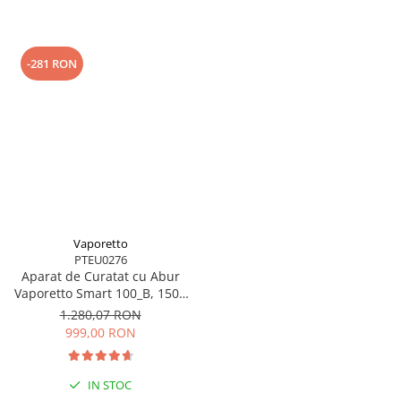
-281 RON
Vaporetto
PTEU0276
Aparat de Curatat cu Abur
Vaporetto Smart 100_B, 1500
W, 2 l, 4 Bar, 110 gr/min,
1.280,07 RON
Alb/Albastru
999,00 RON
IN STOC