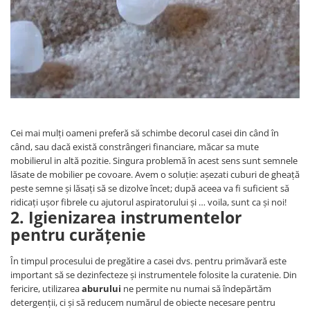
Cei mai mulți oameni preferă să schimbe decorul casei din când în
când, sau dacă există constrângeri financiare, măcar sa mute
mobilierul in altă pozitie. Singura problemă în acest sens sunt semnele
lăsate de mobilier pe covoare. Avem o soluție: așezati cuburi de gheață
peste semne și lăsați să se dizolve încet; după aceea va fi suficient să
ridicați ușor fibrele cu ajutorul aspiratorului și … voila, sunt ca și noi!
2. Igienizarea instrumentelor
pentru curățenie
În timpul procesului de pregătire a casei dvs. pentru primăvară este
important să se dezinfecteze și instrumentele folosite la curatenie. Din
fericire, utilizarea
aburului
ne permite nu numai să îndepărtăm
detergenții, ci și să reducem numărul de obiecte necesare pentru