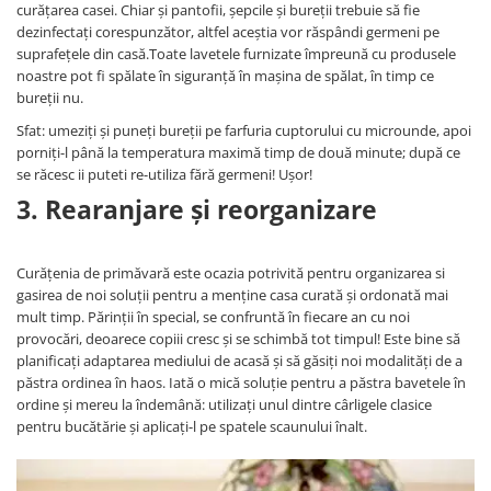
curățarea casei. Chiar și pantofii, șepcile și bureții trebuie să fie
dezinfectați corespunzător, altfel aceștia vor răspândi germeni pe
suprafețele din casă.Toate lavetele furnizate împreună cu produsele
noastre pot fi spălate în siguranță în mașina de spălat, în timp ce
bureții nu.
Sfat: umeziți și puneți bureții pe farfuria cuptorului cu microunde, apoi
porniți-l până la temperatura maximă timp de două minute; după ce
se răcesc ii puteti re-utiliza fără germeni! Uşor!
3. Rearanjare și reorganizare
Curățenia de primăvară este ocazia potrivită pentru organizarea si
gasirea de noi soluții pentru a menține casa curată și ordonată mai
mult timp. Părinții în special, se confruntă în fiecare an cu noi
provocări, deoarece copiii cresc și se schimbă tot timpul! Este bine să
planificați adaptarea mediului de acasă și să găsiți noi modalități de a
păstra ordinea în haos. Iată o mică soluție pentru a păstra bavetele în
ordine și mereu la îndemână: utilizați unul dintre cârligele clasice
pentru bucătărie și aplicați-l pe spatele scaunului înalt.