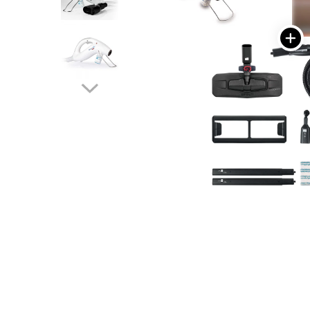
Statii de calcat cu boiler
Statii de calcat cu pompa
Fiare de calcat cu abur
Statii de calcat profesionale
Cafea și espressoare
Espresoare cu capsule
Cafea capsule
Cafea boabe
Espresoare cafea
Cafea paduri ESE 44
Aparate de curatat cu abur
Mop cu abur
Distribuie
Curatator aburi
pe
Solutii pentru plosnite
Facebook
Accesorii & Consumabile