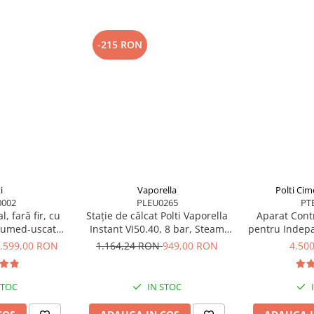
pulverizate
-215 RON
NIA
ită în
irect de la
i
Vaporella
Polti Cim
002
PLEU0265
PT
ocală Polti
l, fară fir, cu
Stație de călcat Polti Vaporella
Aparat Contr
e umed-uscată,
Instant VI50.40, 8 bar, Steam
pentru Indepa
radicator, beneficiezi de
 kPa, 0.6 l, 71
Pulse 600 g
si Gandaci
.599,00 RON
1.164,24 RON
949,00 RON
4.50
/negru, Polti
Eradicator, 
utilizarea corectă a
m WD40C
procedurilor recomandate în
pat.
STOC
IN STOC
pas, transmis pe e-mail