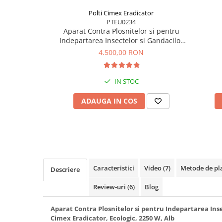
Polti Cimex Eradicator
PTEU0234
Aparat Contra Plosnitelor si pentru
Indepartarea Insectelor si Gandacilor
Polti Cimex Eradicator, Ecologic, 2250
4.500,00 RON
W, Alb
IN STOC
ADAUGA IN COS
Caracteristici
Video
(7)
Metode de pl
Descriere
Review-uri
(6)
Blog
Aparat Contra Plosnitelor si pentru Indepartarea Inse
Cimex Eradicator, Ecologic, 2250 W, Alb