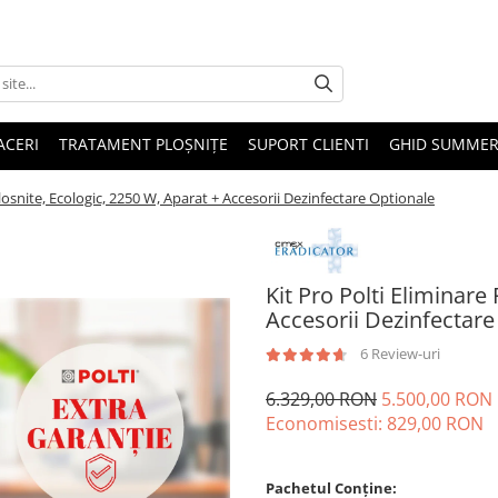
ACERI
TRATAMENT PLOȘNIȚE
SUPORT CLIENTI
GHID SUMMER
Plosnite, Ecologic, 2250 W, Aparat + Accesorii Dezinfectare Optionale
Kit Pro Polti Eliminare
Accesorii Dezinfectare
6 Review-uri
6.329,00 RON
5.500,00 RON
Economisesti:
829,00
RON
Pachetul Conține: