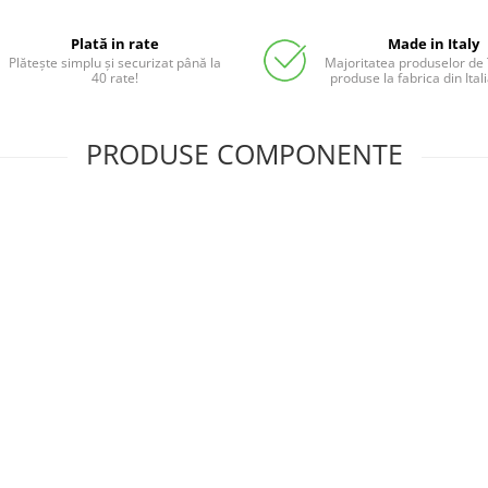
Plată in rate
Made in Italy
Plătește simplu și securizat până la
Majoritatea produselor de
40 rate!
produse la fabrica din Ita
PRODUSE COMPONENTE