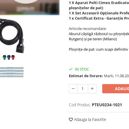
1 X Aparat Polti Cimex Eradicat
ploșnițelor de pat)
1 X Set Accesorii Opționale Pro
1 x Certificat Extra - Garanție P
Articole recomandate:
Aburul câștigă războiul cu ploșnițel
Rutgers) și pe teren (Milano)
Ploșnițe de pat: cum scapi definitiv
IN STOC
Estimat de livrare:
Marti, 11.08.2
ADAUG
Cod Produs:
PTEU0234-1021
Adauga la Favorite