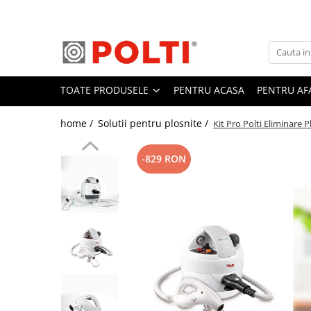
Toate Produsele
Aparate Medicale
TOATE PRODUSELE
PENTRU ACASA
PENTRU AF
Aspiratoare profesionale
Aspiratoare cu abur
home /
Solutii pentru plosnite /
Kit Pro Polti Eliminare 
Aspiratoare cu spălare
Aspiratoare verticale
-829 RON
Aspiratoare fara sac
Aspiratoare cu apa
Aspirator profesional
Aspiratoare robot
Masa | Statie de calcat
Aparate de calcat vertical
Mese de calcat profesionale