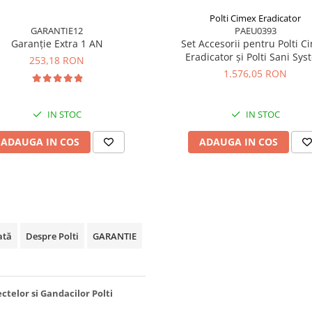
Polti Cimex Eradicator
GARANTIE12
PAEU0393
Garanție Extra 1 AN
Set Accesorii pentru Polti C
Eradicator și Polti Sani Sys
253,18 RON
Business
1.576,05 RON
IN STOC
IN STOC
ADAUGA IN COS
ADAUGA IN COS
ată
Despre Polti
GARANTIE
ctelor si Gandacilor Polti