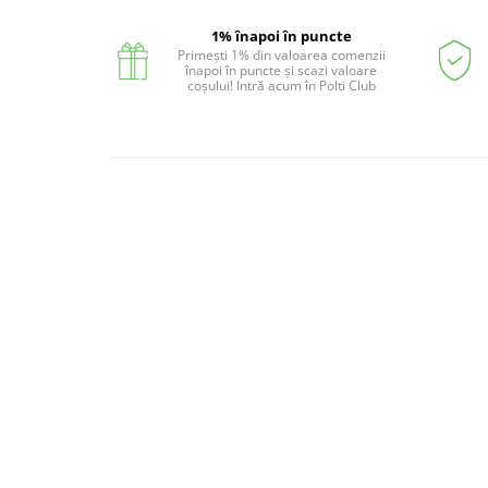
Accesorii statii de calcat
1% înapoi în puncte
Accesorii curatatoare cu abur
Primești 1% din valoarea comenzii
înapoi în puncte și scazi valoare
Accesorii aspiratoare
coșului! Intră acum în Polti Club
Accesorii dispozitive profesionale
Carduri Cadou
Pachete & Oferte