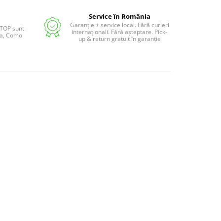
Service în România
Garanție + service local. Fără curieri
 TOP sunt
internaționali. Fără așteptare. Pick-
lia, Como
up & return gratuit în garanție