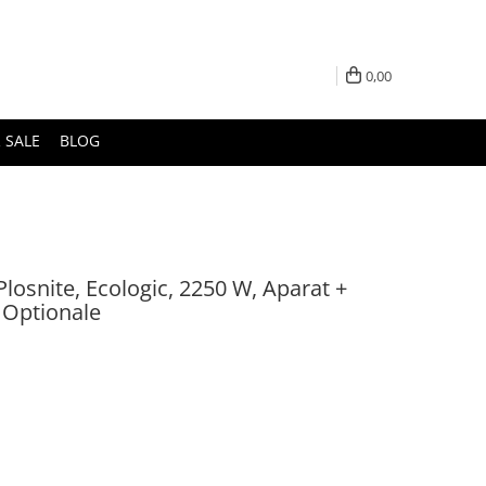
0,00
 SALE
BLOG
 Plosnite, Ecologic, 2250 W, Aparat +
 Optionale