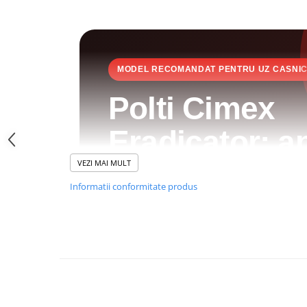
MODEL RECOMANDAT PENTRU UZ CASNI
Polti Cimex
Eradicator: a
VEZI MAI MULT
cu abur contr
Informatii conformitate produs
ploșnițelor, f
insecticide
Polti Cimex Eradicator este dispozitivu
saturat, uscat și supraîncălzit până la