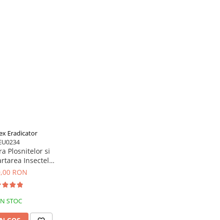
ex Eradicator
EU0234
a Plosnitelor si
rtarea Insectelor
lor Polti Cimex
0,00 RON
Ecologic, 2250 W,
Alb
IN STOC