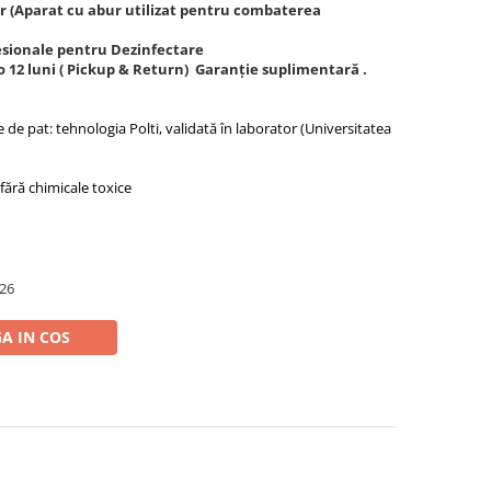
or (Aparat cu abur utilizat pentru combaterea
fesionale pentru Dezinfectare
ro 12 luni ( Pickup & Return) Garanție suplimentară .
e de pat: tehnologia Polti, validată în laborator (Universitatea
 fără chimicale toxice
026
A IN COS