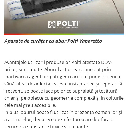
Aparate de curățat cu abur Polti Vaporetto
Avantajele utilizării produselor Polti atestate DDV-
urilor, sunt multe. Aburul acționează imediat prin
inactivarea agenților patogeni care pot pune în pericol
sănătatea: dezinfectarea este instantanee și repetabilă
frecvent, se poate face pe orice suprafață și țesătură,
chiar și pe obiecte cu geometrie complexă și în colțurile
cele mai greu accesibile.
În plus, aburul poate fi utilizat în prezența oamenilor și
a animalelor, deoarece dezinfectarea are loc fără a
recurge la substanțe toxice și poluante.