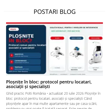
POSTARI BLOG
Ploșnițe în bloc: protocol pentru locatari,
asociații și specialiști
Ghid practic Polti România • actualizat 20 iulie 2026 Ploșnițe în
bloc: protocol pentru locatari, asociații și specialiști Când
ploșnițele apar în mai multe apartamente sau pe casa scării,
problema nu mai poate fi tratată separat. Este nevoie de