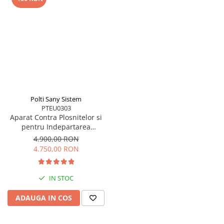
Polti Sany Sistem
PTEU0303
Aparat Contra Plosnitelor si
pentru Indepartarea
Insectelor si Gandacilor,
4.900,00 RON
Dezinfectare și Curatare cu
4.750,00 RON
Abur, Polti Sani System
Business, Abur pana la 180°C,
2250 W, 4 Bar, Alb/Albastru
IN STOC
ADAUGA IN COS