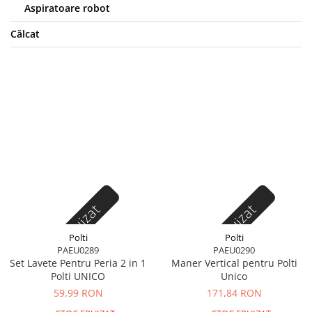
Aspiratoare robot
Călcat
Stoc epuizat
Stoc epuizat
Polti
Polti
PAEU0289
PAEU0290
Set Lavete Pentru Peria 2 in 1
Maner Vertical pentru Polti
Polti UNICO
Unico
59,99 RON
171,84 RON