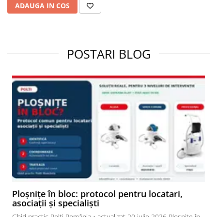
ADAUGA IN COS
POSTARI BLOG
Ploșnițe în bloc: protocol pentru locatari,
asociații și specialiști
Ghid practic Polti România • actualizat 20 iulie 2026 Ploșnițe în