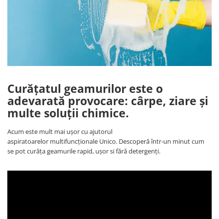
Statii de calcat cu boiler
Statii de calcat cu pompa
Fiare de calcat cu abur
Statii de calcat profesionale
Cafea și espressoare
Espresoare cu capsule
Curățatul geamurilor este o
Cafea capsule
adevarată provocare: cârpe, ziare și
multe soluții chimice.
Cafea boabe
Espresoare cafea
Acum este mult mai ușor cu ajutorul
aspiratoarelor multifuncționale Unico. Descoperă într-un minut cum
Cafea paduri ESE 44
se pot curăța geamurile rapid, ușor si fără detergenți.
Aparate de curatat cu abur
Mop cu abur
Curatator aburi
Solutii pentru plosnite
Accesorii & Consumabile