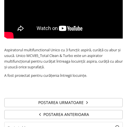
Accesorii statii de calcat
Accesorii curatatoare cu abur
Accesorii aspiratoare
Accesorii dispozitive profesionale
Carduri Cadou
Pachete & Oferte
Aspiratorul multifunctional Unico cu 3 funcții: aspiră, curăță cu abur și
usucă. Unico MCV85_Total Clean & Turbo este un aspirator
multifuncțional pentru curățat întreaga locuință: aspira, curăță cu abur
și usucă orice suprafață.
A fost proiectat pentru curățenia întregii locuințe.
POSTAREA URMATOARE
POSTAREA ANTERIOARA