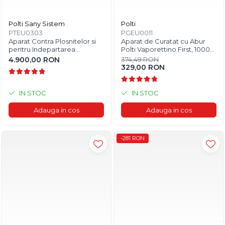
Polti Sany Sistem
Polti
PTEU0303
PGEU0011
Aparat Contra Plosnitelor si
Aparat de Curatat cu Abur
pentru Indepartarea
Polti Vaporettino First, 1000
Insectelor si Gandacilor,
W, Emisie Abur 40 g/min,
4.900,00 RON
374,49 RON
Dezinfectare și Curatare cu
Presiune Abur 3 BAR,
329,00 RON
Abur, Polti Sani System
Alb/Albastru
Business, Abur pana la 180°C,
2250 W, 4 Bar, Alb/Albastru
IN STOC
IN STOC
Adauga in cos
Adauga in cos
-281 RON