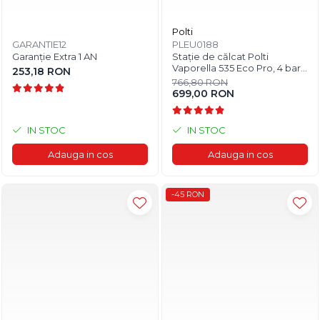
Polti
GARANTIE12
PLEU0188
Garanție Extra 1 AN
Stație de călcat Polti
Vaporella 535 Eco Pro, 4 bar,
253,18 RON
90 g/min
766,80 RON
699,00 RON
IN STOC
IN STOC
Adauga in cos
Adauga in cos
-45 RON