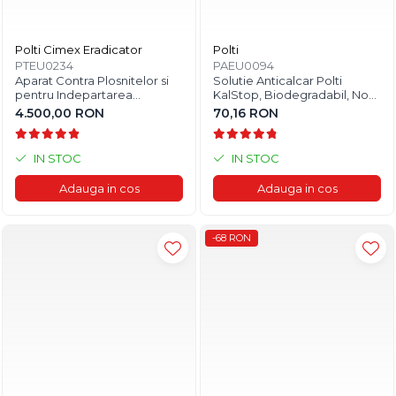
Polti Cimex Eradicator
Polti
PTEU0234
PAEU0094
Aparat Contra Plosnitelor si
Solutie Anticalcar Polti
pentru Indepartarea
KalStop, Biodegradabil, Non-
Insectelor si Gandacilor Polti
toxic, 20 x 5 ml
4.500,00 RON
70,16 RON
Cimex Eradicator, Ecologic,
2250 W, Alb
IN STOC
IN STOC
Adauga in cos
Adauga in cos
-68 RON