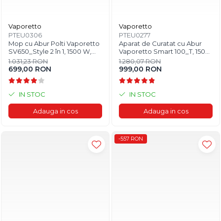
Vaporetto
Vaporetto
PTEU0306
PTEU0277
Mop cu Abur Polti Vaporetto
Aparat de Curatat cu Abur
SV650_Style 2 în 1, 1500 W,
Vaporetto Smart 100_T, 1500
Abur Reglabil, Mâner Plută, 19
W, 2 l, 4 Bar, 110 gr/min,
1.031,23 RON
1.280,07 RON
Accesorii, Autonomie
Alb/Albastru
699,00 RON
999,00 RON
Nelimitată, Alb/Roșu
IN STOC
IN STOC
Adauga in cos
Adauga in cos
-557 RON