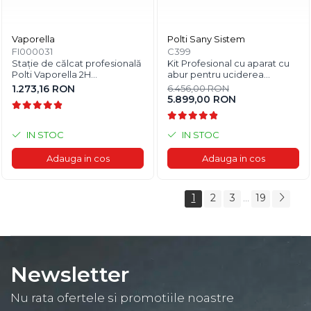
Vaporella
Polti Sany Sistem
FI000031
C399
Stație de călcat profesională
Kit Profesional cu aparat cu
Polti Vaporella 2H
abur pentru uciderea
Professional, 3 bar, 80 g/min
definitiva a ploșnițelor de pat
1.273,16 RON
6.456,00 RON
și dezinfectare spații
5.899,00 RON
comerciale
IN STOC
IN STOC
Adauga in cos
Adauga in cos
1
2
3
19
...
Newsletter
Nu rata ofertele si promotiile noastre