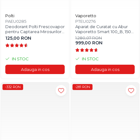
Polti
Vaporetto
PAEU0285
PTEU0276
Deodorant Polti Frescovapor
Aparat de Curatat cu Abur
pentru Captarea Mirosurilor
Vaporetto Smart 100_B, 1500
Neplacute
W, 2 l, 4 Bar, 110 gr/min,
125,00 RON
1.280,07 RON
Alb/Albastru
999,00 RON
IN STOC
IN STOC
Adauga in cos
Adauga in cos
-332 RON
-281 RON