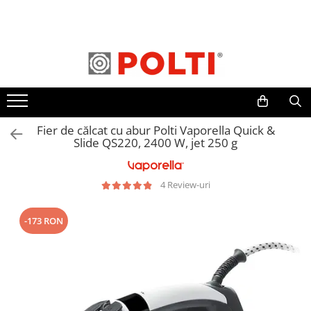
Toate Produsele
Aparate Medicale
Aspiratoare profesionale
Aspiratoare cu abur
Fier de călcat cu abur Polti Vaporella Quick &
Aspiratoare cu spălare
Slide QS220, 2400 W, jet 250 g
Aspiratoare verticale
Aspiratoare fara sac
4 Review-uri
Aspiratoare cu apa
Aspirator profesional
-173 RON
Aspiratoare robot
Masa | Statie de calcat
Aparate de calcat vertical
Mese de calcat profesionale