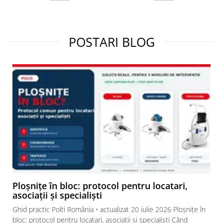
Avantaje Polti.ro:
suport local în România, service prin
partenerul Depanero și programul Polti Club, prin care clienții cu
cont pot acumula și folosi puncte la comenzile eligibile.
Condițiile
programului de fidelizare
.
POSTARI BLOG
Ploșnițe în bloc: protocol pentru locatari,
asociații și specialiști
Ghid practic Polti România • actualizat 20 iulie 2026 Ploșnițe în
bloc: protocol pentru locatari, asociații și specialiști Când