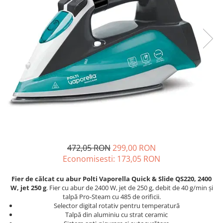
Statii de calcat cu boiler
Statii de calcat cu pompa
Fiare de calcat cu abur
Statii de calcat profesionale
Cafea și espressoare
Espresoare cu capsule
Cafea capsule
Cafea boabe
Espresoare cafea
Cafea paduri ESE 44
472,05 RON
299,00 RON
Economisesti:
173,05
RON
Aparate de curatat cu abur
Mop cu abur
Fier de călcat cu abur Polti Vaporella Quick & Slide QS220, 2400
W, jet 250 g
. Fier cu abur de 2400 W, jet de 250 g, debit de 40 g/min și
Curatator aburi
talpă Pro-Steam cu 485 de orificii.
Solutii pentru plosnite
Selector digital rotativ pentru temperatură
Talpă din aluminiu cu strat ceramic
Accesorii & Consumabile