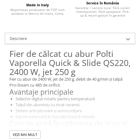
Service în România
Made in Italy
Garanție + service local. Fără curieri
Majoritatea produselor de TOP sunt
internaționali. Fără așteptare. Pick-
produse la fabrica din Italia, Como
up & return gratuit în garanție
Descriere
Fier de călcat cu abur Polti
Vaporella Quick & Slide QS220,
2400 W, jet 250 g
Fier cu abur de 2400 W, jet de 250 g, debit de 40 g/min și talpă
Pro-Steam cu 485 de orificii.
Avantaje principale
Selector digital rotativ pentru temperatură
Talpă din aluminiu cu strat ceramic
Sistem anti-picurare și autocurățare
Oprire automată în 3 poziții după 8 minute
Cum te ajută în utilizarea de zi cu zi
Fierul de călcat este potrivit pentru utilizarea curentă și pentru
VEZI MAI MULT
sesiuni scurte sau medii, oferind control direct asupra