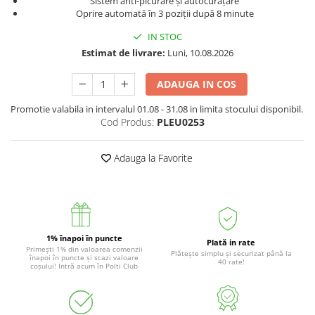
Sistem anti-picurare și autocurățare
Accesorii statii de calcat
Oprire automată în 3 poziții după 8 minute
Accesorii curatatoare cu abur
IN STOC
Estimat de livrare:
Luni, 10.08.2026
Accesorii aspiratoare
Accesorii dispozitive profesionale
ADAUGA IN COS
Carduri Cadou
Promotie valabila in intervalul 01.08 - 31.08 in limita stocului disponibil.
Pachete & Oferte
Cod Produs:
PLEU0253
Adauga la Favorite
1% înapoi în puncte
Plată in rate
Primești 1% din valoarea comenzii
Plătește simplu și securizat până la
înapoi în puncte și scazi valoare
40 rate!
coșului! Intră acum în Polti Club