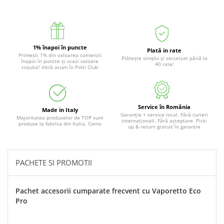
1% înapoi în puncte
Plată in rate
Primești 1% din valoarea comenzii
Plătește simplu și securizat până la
înapoi în puncte și scazi valoare
40 rate!
coșului! Intră acum în Polti Club
Service în România
Made in Italy
Garanție + service local. Fără curieri
Majoritatea produselor de TOP sunt
internaționali. Fără așteptare. Pick-
produse la fabrica din Italia, Como
up & return gratuit în garanție
PACHETE SI PROMOTII
Pachet accesorii cumparate frecvent cu Vaporetto Eco
Pro