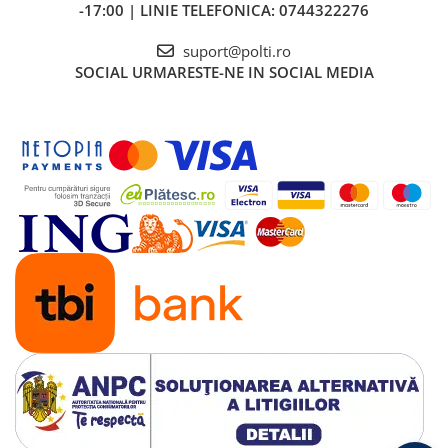
-17:00 | LINIE TELEFONICA: 0744322276
suport@polti.ro
SOCIAL
URMARESTE-NE IN SOCIAL MEDIA
CONCENTRATOR DE ABUR+PERIE
Concentratorul de abur este perfect pentru curatenia
directionata. Folosit in combinatie cu mica perie de nylon aduce
un plus de forta abraziva.
LANCE ABUR
Se foloseste impreuna cu accesoriul concentrator de abur pentru
a curata zonele greu accesibile.