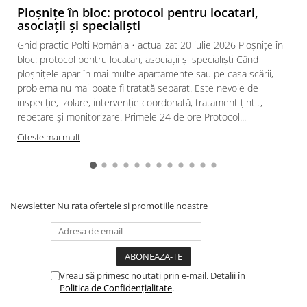
Ploșnițe în bloc: protocol pentru locatari,
asociații și specialiști
Ghid practic Polti România • actualizat 20 iulie 2026 Ploșnițe în
ACCESORII FABRICATE IN ITALIA
bloc: protocol pentru locatari, asociații și specialiști Când
ploșnițele apar în mai multe apartamente sau pe casa scării,
Bucurati-va de calitatea produselor fabricate in Italia. Accesoriile
incluse satisfac o multitudine de nevoi de curatare, deoarece pot
problema nu mai poate fi tratată separat. Este nevoie de
curata diferite suprafete (tigla, parchet, marmura, ceramica,
inspecție, izolare, intervenție coordonată, tratament țintit,
linoleum, ferestre, oglinzi, suprafete de cristal, plita, chiuvete,
repetare și monitorizare. Primele 24 de ore Protocol...
robinete, dusuri, balcoane, radiatoare, obloane, gratare ,
Citeste mai mult
dulapuri, usi, mobilier de gradina, draperii, plante si textile).
Accesorii in Dotare:
Newsletter
Nu rata ofertele si promotiile noastre
PERIE PARDOSELI
Vreau să primesc noutati prin e-mail. Detalii în
Perie indicata pentru curatat gresie, parchet, faianta, marmura
Politica de Confidențialitate
.
dar si covoare si mochete. Poate fi utilizata si impreuna cu o
laveta.