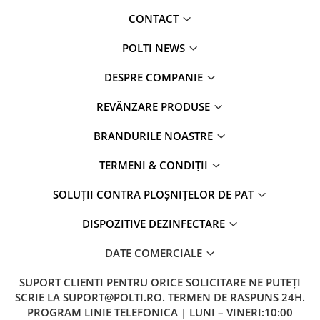
CONTACT
POLTI NEWS
DESPRE COMPANIE
PERIE PENRTU FERESTRE
REVÂNZARE PRODUSE
Peria pentru ferestre, completa cu 2 insertii moi din cauciuc, ofera
ferestre stralucitoare, fara dungi care raman mai curate.
BRANDURILE NOASTRE
Economisiti bani, deoarece detergentii nu mai sunt necesari.
TERMENI & CONDIȚII
SOLUȚII CONTRA PLOȘNIȚELOR DE PAT
DISPOZITIVE DEZINFECTARE
PERIE MICA
DATE COMERCIALE
Aceasta perie este speciala pentru curatat suprafetele mai mici.
Poate fi utilizata impreuna cu laveta cu elastic si ofera rezultate
excelente la curatat: suprafete tapitate, catifea si piele- de la o
SUPORT CLIENTI
PENTRU ORICE SOLICITARE NE PUTEȚI
distanta de siguranta, interioare auto, draperii, mici suprafete din
SCRIE LA SUPORT@POLTI.RO. TERMEN DE RASPUNS 24H.
sticla, faianta, fatele dulapurilor, usi si alte mici suprafete.
PROGRAM LINIE TELEFONICA | LUNI – VINERI:10:00