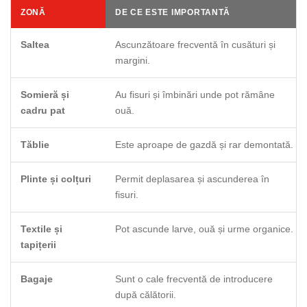
ZONĂ
DE CE ESTE IMPORTANTĂ
Saltea
Ascunzătoare frecventă în cusături și
margini.
Somieră și
Au fisuri și îmbinări unde pot rămâne
cadru pat
ouă.
Tăblie
Este aproape de gazdă și rar demontată.
Plinte și colțuri
Permit deplasarea și ascunderea în
fisuri.
Textile și
Pot ascunde larve, ouă și urme organice.
tapițerii
Bagaje
Sunt o cale frecventă de introducere
după călătorii.