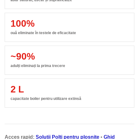
abur saturat, uscat și supraîncălzit
100%
ouă eliminate în testele de eficacitate
~90%
adulți eliminați la prima trecere
2 L
capacitate boiler pentru utilizare extinsă
Acces rapid:
Soluții Polti pentru ploșnițe
•
Ghid