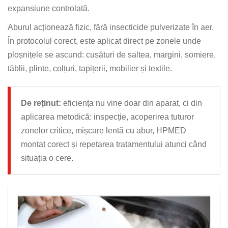
expansiune controlată.
Aburul acționează fizic, fără insecticide pulverizate în aer.
În protocolul corect, este aplicat direct pe zonele unde
ploșnițele se ascund: cusături de saltea, margini, somiere,
tăblii, plinte, colțuri, tapițerii, mobilier și textile.
De reținut:
eficiența nu vine doar din aparat, ci din
aplicarea metodică: inspecție, acoperirea tuturor
zonelor critice, mișcare lentă cu abur, HPMED
montat corect și repetarea tratamentului atunci când
situația o cere.