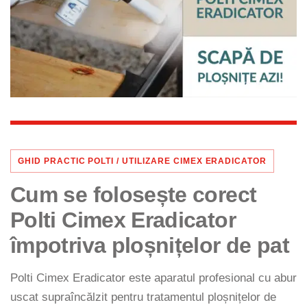
Statii de calcat cu boiler
Statii de calcat cu pompa
Fiare de calcat cu abur
Statii de calcat profesionale
Cafea și espressoare
Espresoare cu capsule
Cafea capsule
Cafea boabe
GHID PRACTIC POLTI / UTILIZARE CIMEX ERADICATOR
Espresoare cafea
Cum se folosește corect
Cafea paduri ESE 44
Polti Cimex Eradicator
Aparate de curatat cu abur
Mop cu abur
împotriva ploșnițelor de pat
Curatator aburi
Polti Cimex Eradicator este aparatul profesional cu abur
Solutii pentru plosnite
uscat supraîncălzit pentru tratamentul ploșnițelor de
Accesorii & Consumabile