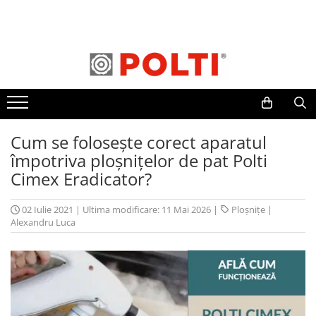
Toate Produsele
Aparate Medicale
Aspiratoare profesionale
Aspiratoare cu abur
Aspiratoare cu spălare
Cum se folosește corect aparatul
împotriva ploșnițelor de pat Polti
Aspiratoare verticale
Cimex Eradicator?
Aspiratoare fara sac
Aspiratoare cu apa
02 Iulie 2021
|
Ultima modificare: 11 Mai 2026
|
Ploșnițe
|
Aspirator profesional
Alexandru Luca
Aspiratoare robot
Masa | Statie de calcat
Aparate de calcat vertical
Mese de calcat profesionale