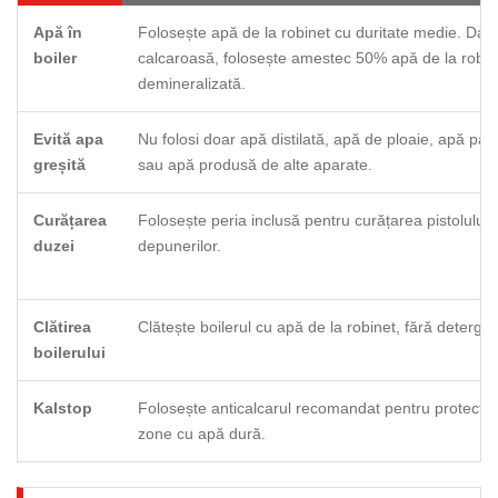
Apă în
Folosește apă de la robinet cu duritate medie. Dac
boiler
calcaroasă, folosește amestec 50% apă de la robi
demineralizată.
Evită apa
Nu folosi doar apă distilată, apă de ploaie, apă par
greșită
sau apă produsă de alte aparate.
Curățarea
Folosește peria inclusă pentru curățarea pistolului 
duzei
depunerilor.
Clătirea
Clătește boilerul cu apă de la robinet, fără detergen
boilerului
Kalstop
Folosește anticalcarul recomandat pentru protecția b
zone cu apă dură.