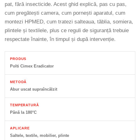
Accesorii statii de calcat
pat, fără insecticide. Acest ghid explică, pas cu pas,
cum pregătești camera, cum pornești aparatul, cum
Accesorii curatatoare cu abur
montezi HPMED, cum tratezi salteaua, tăblia, somiera,
Accesorii aspiratoare
plintele și textilele, plus ce reguli de siguranță trebuie
Accesorii dispozitive profesionale
respectate înainte, în timpul și după intervenție.
Carduri Cadou
Pachete & Oferte
PRODUS
Polti Cimex Eradicator
METODĂ
Abur uscat supraîncălzit
TEMPERATURĂ
Până la 180°C
APLICARE
Saltele, textile, mobilier, plinte