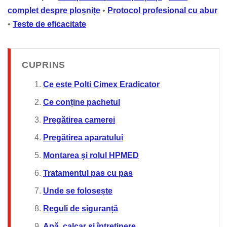
complet despre ploșnițe
•
Protocol profesional cu abur
•
Teste de eficacitate
CUPRINS
Ce este Polti Cimex Eradicator
Ce conține pachetul
Pregătirea camerei
Pregătirea aparatului
Montarea și rolul HPMED
Tratamentul pas cu pas
Unde se folosește
Reguli de siguranță
Apă, calcar și întreținere