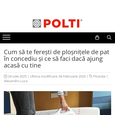
Toate Produsele
Aparate Medicale
Aspiratoare profesionale
Aspiratoare cu abur
Aspiratoare cu spălare
Cum să te ferești de ploșnițele de pat
în concediu și ce să faci dacă ajung
Aspiratoare verticale
acasă cu tine
Aspiratoare fara sac
Aspiratoare cu apa
24 Iulie 2025
|
Ultima modificare: 06 Februarie 2026
|
Ploșnițe
|
Aspirator profesional
Alexandru Luca
Aspiratoare robot
Masa | Statie de calcat
Aparate de calcat vertical
Mese de calcat profesionale