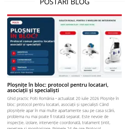
POSTARI BLOG
Ploșnițe în bloc: protocol pentru locatari,
asociații și specialiști
Ghid practic Polti România • actualizat 20 iulie 2026 Ploșnițe în
bloc: protocol pentru locatari, asociații și specialiști Când
ploșnițele apar în mai multe apartamente sau pe casa scării,
problema nu mai poate fi tratată separat. Este nevoie de
inspecție, izolare, intervenție coordonată, tratament țintit,
repetare și monitorizare. Primele 24 de ore Protocol...