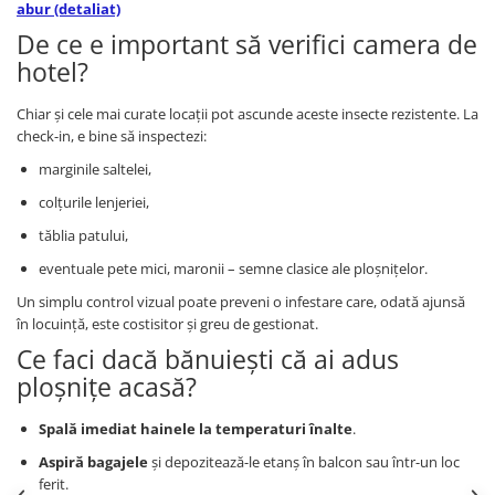
abur (detaliat)
Accesorii statii de calcat
De ce e important să verifici camera de
Accesorii curatatoare cu abur
hotel?
Accesorii aspiratoare
Chiar și cele mai curate locații pot ascunde aceste insecte rezistente. La
Accesorii dispozitive profesionale
check-in, e bine să inspectezi:
Carduri Cadou
marginile saltelei,
Pachete & Oferte
colțurile lenjeriei,
tăblia patului,
eventuale pete mici, maronii – semne clasice ale ploșnițelor.
Un simplu control vizual poate preveni o infestare care, odată ajunsă
în locuință, este costisitor și greu de gestionat.
Ce faci dacă bănuiești că ai adus
ploșnițe acasă?
Spală imediat hainele la temperaturi înalte
.
Aspiră bagajele
și depozitează-le etanș în balcon sau într-un loc
ferit.