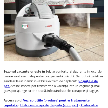
Statii de calcat cu boiler
Statii de calcat cu pompa
Fiare de calcat cu abur
Statii de calcat profesionale
Cafea și espressoare
Espresoare cu capsule
Cafea capsule
Cafea boabe
Espresoare cafea
Cafea paduri ESE 44
Sezonul vacanțelor este în toi
, iar confortul și siguranța în locul de
cazare sunt esențiale pentru o experiență plăcută. Dar puțini turiști se
Aparate de curatat cu abur
gândesc la un inamic invizibil și extrem de neplăcut:
ploșnițele de
Mop cu abur
pat
.
Aceste insecte pot transforma o vacanță într-un coșmar și, mai
grav, pot ajunge cu tine acasă, infestând saltele, canapele și bagaje.
Curatator aburi
Solutii pentru plosnite
Acces rapid:
Vezi soluțiile (produse) pentru tratamente
Accesorii & Consumabile
repetate
•
Hub: cum scapi de ploșnițe (complet)
•
Protocol cu