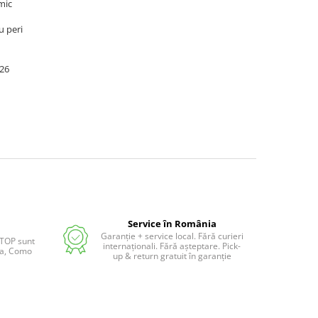
mic
u peri
026
Service în România
Garanție + service local. Fără curieri
 TOP sunt
internaționali. Fără așteptare. Pick-
lia, Como
up & return gratuit în garanție