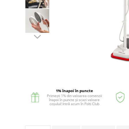
Statii de calcat cu boiler
Statii de calcat cu pompa
Fiare de calcat cu abur
Statii de calcat profesionale
Cafea și espressoare
Espresoare cu capsule
Cafea capsule
Cafea boabe
Distribuie
Espresoare cafea
pe
Facebook
Cafea paduri ESE 44
1% înapoi în puncte
Aparate de curatat cu abur
Primești 1% din valoarea comenzii
Mop cu abur
înapoi în puncte și scazi valoare
coșului! Intră acum în Polti Club
Curatator aburi
Solutii pentru plosnite
Accesorii & Consumabile