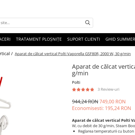
ACERI
TRATAMENT PLOȘNIȚE
SUPORT CLIENTI
GHID SUMMER
rtical /
Aparat de călcat vertical Polti Vaporella GSF80R, 2000 W, 30 g/min
Aparat de călcat vertic
g/min
Polti
3 Review-uri
944,24 RON
749,00 RON
Economisesti:
195,24
RON
Aparat de călcat vertical Polti 
W, cu debit de 30 g/min, Steam Boost
Reglarea temperaturii cu buton