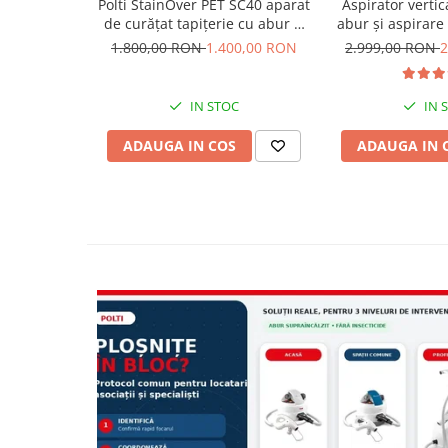
Polti StainOver PET SC40 aparat
Aspirator vertica
de curățat tapițerie cu abur și
abur și aspirar
aspirare 4 în 1, cu perie pentru
450 W, aspirare 14
1.800,00 RON
1.400,00 RON
2.999,00 RON
2
păr de animale și SteamActive
Db, 4,2 Kg, gri
RollyStea
IN STOC
IN 
ADAUGA IN COS
ADAUGA IN 