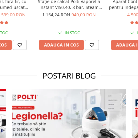
l, fară fir, cu
Stație de călcat Polti Vaporella
Aparat Contr
e umed-uscată,
Instant VI50.40, 8 bar, Steam
pentru Indepa
 kPa, 0.6 l, 71
Pulse 600 g
si Gandaci
.599,00 RON
1.164,24 RON
949,00 RON
4.50
/negru, Polti
Eradicator, 
m WD40C
STOC
IN STOC
COS
ADAUGA IN COS
ADAUGA I
POSTARI BLOG