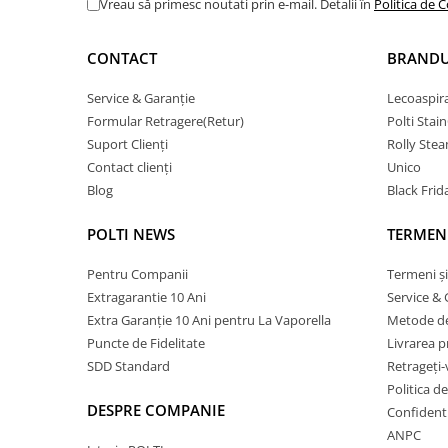
Vreau să primesc noutati prin e-mail. Detalii în
Politica de C
CONTACT
BRANDU
Service & Garanție
Lecoaspir
Formular Retragere(Retur)
Polti Stai
Suport Clienți
Rolly Ste
Contact clienți
Unico
Blog
Black Frid
POLTI NEWS
TERMENI
Pentru Companii
Termeni și
Extragarantie 10 Ani
Service & 
Extra Garanție 10 Ani pentru La Vaporella
Metode de
Puncte de Fidelitate
Livrarea 
SDD Standard
Retrageți-
Politica d
DESPRE COMPANIE
Confidenti
ANPC