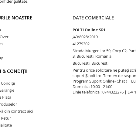
onfidențialitate
.
RILE NOASTRE
DATE COMERCIALE
a
POLTI Online SRL
nOver
J40/8028/2019
am
41279302
Strada Murgeni nr 59, Corp C2, Part
3, Bucuresti, Romania
ay
Bucuresti, Bucuresti
Pentru orice solicitare ne puteți scri
 & CONDIȚII
suport@polti.ro. Termen de raspun
Program Suport Online (Chat ) | Lun
 Condiții
Duminica 10:00 - 21:00
Garanție
Linie telefonica : 0744322276 | L-V 
 Plata
produselor
vă din contract aici
e Retur
alitate