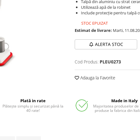
Talpă din aluminiu cu strat cera
Utilizează apă de la robinet
Include protecție pentru talpă c
STOC EPUIZAT
Estimat de livrare:
Marti, 11.08.2
ALERTA STOC
Cod Produs:
PLEU0273
Adauga la Favorite
Plată in rate
Made in Italy
Plătește simplu și securizat până la
Majoritatea produselor de
40 rate!
produse la fabrica din Ita