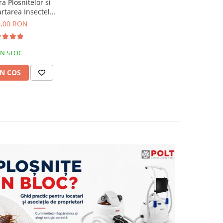
a Plosnitelor si
rtarea Insectelor
lor Polti Cimex
0,00 RON
Ecologic, 2250 W,
Alb
IN STOC
N COS