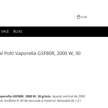
0,00
 SALE
BLOG
al Polti Vaporella GSF80R, 2000 W, 30
Vaporella GSF80R, 2000 W, 30 g/min
. Aparat vertical de 2000
, încălzire în 30 de secunde și rezervor detașabil de 1,2 l.