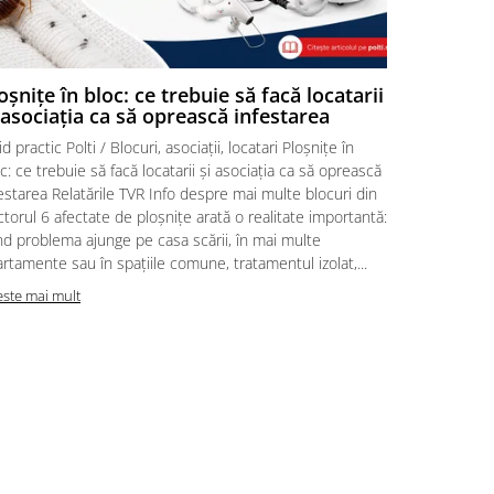
oșnițe în bloc: ce trebuie să facă locatarii
Ploșnițe 
 asociația ca să oprească infestarea
acasă | P
d practic Polti / Blocuri, asociații, locatari Ploșnițe în
Ghid practic 
c: ce trebuie să facă locatarii și asociația ca să oprească
intervenție 
estarea Relatările TVR Info despre mai multe blocuri din
aduci acasă 
torul 6 afectate de ploșnițe arată o realitate importantă:
despre posib
d problema ajunge pe casa scării, în mai multe
personalul M
rtamente sau în spațiile comune, tratamentul izolat,...
Reacția core
este mai mult
Citeste mai m