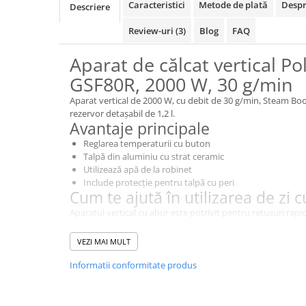
Caracteristici
Metode de plată
Despr
Descriere
Accesorii statii de calcat
Accesorii curatatoare cu abur
Review-uri
(3)
Blog
FAQ
Accesorii aspiratoare
Aparat de călcat vertical Po
Accesorii dispozitive profesionale
GSF80R, 2000 W, 30 g/min
Carduri Cadou
Aparat vertical de 2000 W, cu debit de 30 g/min, Steam Boos
Pachete & Oferte
rezervor detașabil de 1,2 l.
Avantaje principale
Reglarea temperaturii cu buton
Talpă din aluminiu cu strat ceramic
Utilizează apă de la robinet
Include protecție pentru talpă cu peri
Cum te ajută în utilizarea de zi c
Aparatul vertical cu abur este potrivit pentru retușuri rap
umeraș și netezirea materialelor care se manevrează mai ușor
pentru cămăși, rochii, sacouri și textile de interior compati
VEZI MAI MULT
Pentru cine este potrivit?
Informatii conformitate produs
persoane care vor retușuri rapide fără montarea mesei 
utilizatori care reîmprospătează frecvent haine pe ume
clienți care caută o soluție complementară fierului sau st