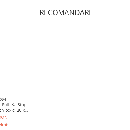
acitatea rezervorului, greutatea
RECOMANDARI
stente, verifică dacă performanța
vizibilă și nu îndrepta jetul spre
să se răcească înainte de golire
i
094
 Polti KalStop,
n-toxic, 20 x 5
 RON