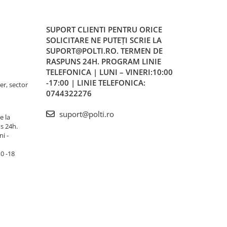
SUPORT CLIENTI
PENTRU ORICE
SOLICITARE NE PUTEȚI SCRIE LA
SUPORT@POLTI.RO. TERMEN DE
RASPUNS 24H. PROGRAM LINIE
TELEFONICA | LUNI – VINERI:10:00
-17:00 | LINIE TELEFONICA:
er, sector
0744322276
suport@polti.ro
e la
s 24h.
i -
10 -18