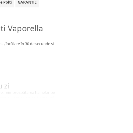
e Polti
GARANTIE
lti Vaporella
t, încălzire în 30 de secunde și
u zi
ide, reîmprospătarea hainelor pe
 în poziție verticală. Este util
bile cu aburul.
de călcat;
raș;
ației clasice.