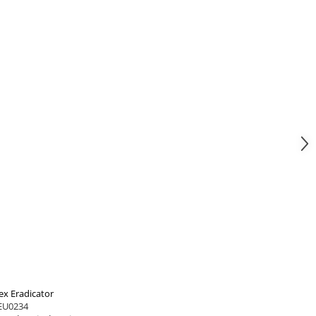
ex Eradicator
EU0234