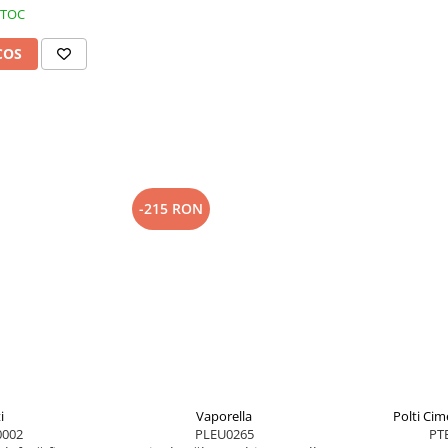
STOC
019, Strada Murgeni nr. 59, Corp
744 322 276.
COS
cție de adresă și produs.
ele în stoc și 5–7 zile lucrătoare
e afișat un alt termen. Costul
ia legală de conformitate de 2
e 14 zile calendaristice, în
i. Vezi
garanția și service-ul
și
-215 RON
partenerul Depanero și programul
ncte la comenzile eligibile.
i
Vaporella
Polti Cim
002
PLEU0265
PT