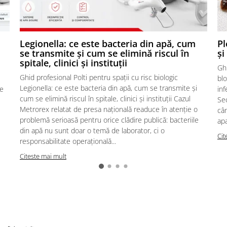
,
Legionella: ce este bacteria din apă, cum
Pl
se transmite și cum se elimină riscul în
și
spitale, clinici și instituții
Ghi
Ghid profesional Polti pentru spații cu risc biologic
blo
Legionella: ce este bacteria din apă, cum se transmite și
te
inf
cum se elimină riscul în spitale, clinici și instituții Cazul
Sec
Metrorex relatat de presa națională readuce în atenție o
cân
problemă serioasă pentru orice clădire publică: bacteriile
apa
din apă nu sunt doar o temă de laborator, ci o
Cit
responsabilitate operațională...
Citeste mai mult