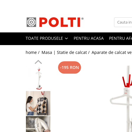
Toate Produsele
Aparate Medicale
TOATE PRODUSELE
PENTRU ACASA
PENTRU AF
Aspiratoare profesionale
Aspiratoare cu abur
home /
Masa | Statie de calcat /
Aparate de calcat ve
Aspiratoare cu spălare
Aspiratoare verticale
-195 RON
Aspiratoare fara sac
Aspiratoare cu apa
Aspirator profesional
Aspiratoare robot
Masa | Statie de calcat
Aparate de calcat vertical
Mese de calcat profesionale