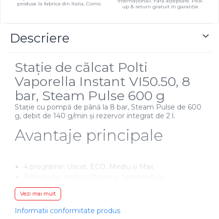
internaționali. Fără așteptare. Pick-
produse la fabrica din Italia, Como
up & return gratuit în garanție
Descriere
Stație de călcat Polti
Vaporella Instant VI50.50, 8
bar, Steam Pulse 600 g
Stație cu pompă de până la 8 bar, Steam Pulse de 600
g, debit de 140 g/min și rezervor integrat de 2 l.
Avantaje principale
4 programe: Uscat, ECO, Mediu și Max
Tehnologie Instant Steam și temperatură
automată unică
Vezi mai mult
Talpă din aluminiu cu strat ceramic și 360° Fluid
Curve
Informatii conformitate produs
ECO reduce apa cu 68% și energia cu 60% față de