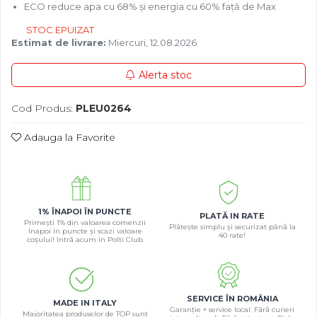
ECO reduce apa cu 68% și energia cu 60% față de Max
STOC EPUIZAT
Estimat de livrare:
Miercuri, 12.08.2026
Alerta stoc
Cod Produs:
PLEU0264
Adauga la Favorite
1% ÎNAPOI ÎN PUNCTE
PLATĂ IN RATE
Primești 1% din valoarea comenzii
Plătește simplu și securizat până la
înapoi în puncte și scazi valoare
40 rate!
coșului! Intră acum în Polti Club
SERVICE ÎN ROMÂNIA
MADE IN ITALY
Garanție + service local. Fără curieri
Majoritatea produselor de TOP sunt