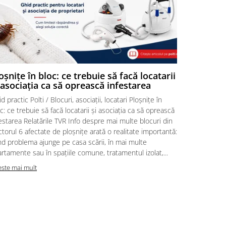
oșnițe în bloc: ce trebuie să facă locatarii
Ploșnițe 
 asociația ca să oprească infestarea
acasă | P
d practic Polti / Blocuri, asociații, locatari Ploșnițe în
Ghid practic 
c: ce trebuie să facă locatarii și asociația ca să oprească
intervenție 
estarea Relatările TVR Info despre mai multe blocuri din
aduci acasă 
torul 6 afectate de ploșnițe arată o realitate importantă:
despre posib
d problema ajunge pe casa scării, în mai multe
personalul M
rtamente sau în spațiile comune, tratamentul izolat,...
Reacția core
este mai mult
Citeste mai m