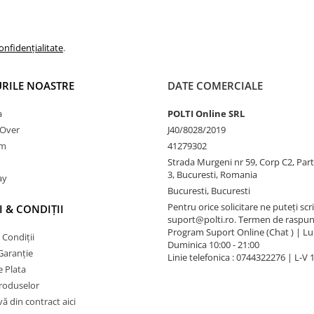
onfidențialitate
.
RILE NOASTRE
DATE COMERCIALE
a
POLTI Online SRL
nOver
J40/8028/2019
am
41279302
Strada Murgeni nr 59, Corp C2, Part
3, Bucuresti, Romania
ay
Bucuresti, Bucuresti
Pentru orice solicitare ne puteți scri
 & CONDIȚII
suport@polti.ro. Termen de raspun
Program Suport Online (Chat ) | Lun
 Condiții
Duminica 10:00 - 21:00
Garanție
Linie telefonica : 0744322276 | L-V 
 Plata
produselor
vă din contract aici