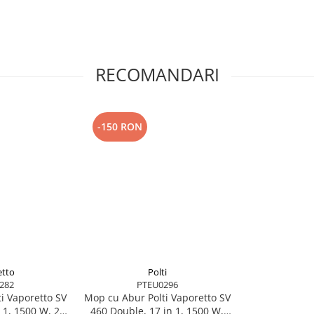
RECOMANDARI
-150 RON
0_FRESCOVAPOR,
etto
Polti
282
PTEU0296
i Vaporetto SV
Mop cu Abur Polti Vaporetto SV
 1, 1500 W, 2.4
460 Double, 17 in 1, 1500 W,