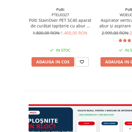
Polti
Polt
PTEU0327
WDEU0
Polti StainOver PET SC40 aparat
Aspirator vertica
de curățat tapițerie cu abur și
abur și aspirar
aspirare 4 în 1, cu perie pentru
450 W, aspirare 14
1.800,00 RON
1.400,00 RON
2.999,00 RON
2
păr de animale și SteamActive
Db, 4,2 Kg, gri
RollyStea
IN STOC
IN 
ADAUGA IN COS
ADAUGA IN 