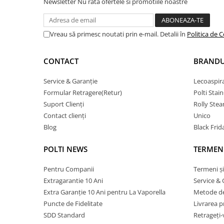
Newsletter
Nu rata ofertele si promotiile noastre
Vreau să primesc noutati prin e-mail. Detalii în
Politica de C
CONTACT
BRANDU
Service & Garanție
Lecoaspir
Formular Retragere(Retur)
Polti Stai
Suport Clienți
Rolly Ste
Contact clienți
Unico
Blog
Black Frid
POLTI NEWS
TERMENI
Pentru Companii
Termeni și
Extragarantie 10 Ani
Service & 
Extra Garanție 10 Ani pentru La Vaporella
Metode de
Puncte de Fidelitate
Livrarea 
SDD Standard
Retrageți-