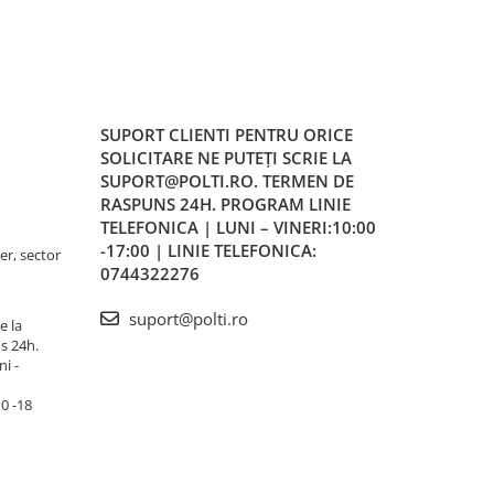
SUPORT CLIENTI
PENTRU ORICE
SOLICITARE NE PUTEȚI SCRIE LA
SUPORT@POLTI.RO. TERMEN DE
RASPUNS 24H. PROGRAM LINIE
TELEFONICA | LUNI – VINERI:10:00
-17:00 | LINIE TELEFONICA:
er, sector
0744322276
suport@polti.ro
e la
s 24h.
i -
10 -18