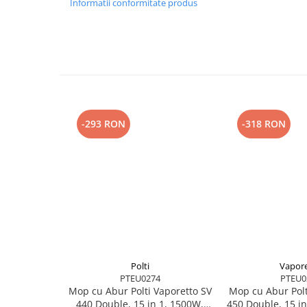
Informatii conformitate produs
-293 RON
-318 RON
COMPATIBILITATE
Compatibile cu mopurile cu abur SV400_HYGIENE, SV42
SV440_DOUBLE, SV450_DOUBLE, SV460_DOUBLE
Polti
Vapor
PTEU0274
PTEU0
Mop cu Abur Polti Vaporetto SV
Mop cu Abur Polt
440 Double, 15 in 1, 1500W,
450 Double, 15 in