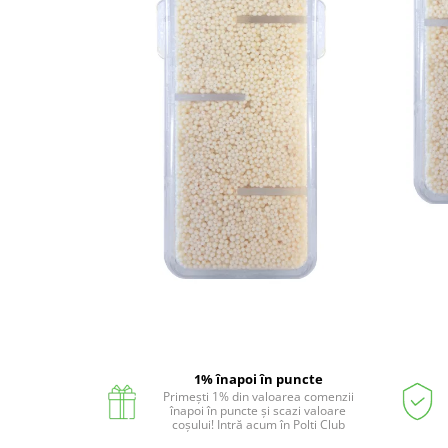
Statii de calcat cu boiler
Statii de calcat cu pompa
Fiare de calcat cu abur
Statii de calcat profesionale
Cafea și espressoare
Espresoare cu capsule
Cafea capsule
Cafea boabe
Espresoare cafea
Cafea paduri ESE 44
Aparate de curatat cu abur
Distribuie
Mop cu abur
pe
Curatator aburi
1% înapoi în puncte
Facebook
Primești 1% din valoarea comenzii
Solutii pentru plosnite
înapoi în puncte și scazi valoare
coșului! Intră acum în Polti Club
Accesorii & Consumabile