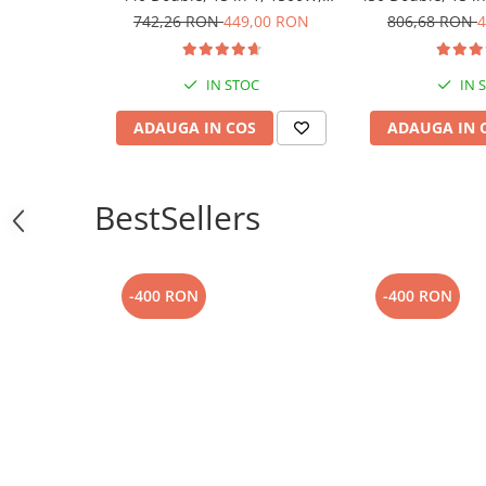
2.4Kg, Alb/Violet
Kg, Alb
742,26 RON
449,00 RON
806,68 RON
4
IN STOC
IN 
ADAUGA IN COS
ADAUGA IN 
BestSellers
-400 RON
-400 RON