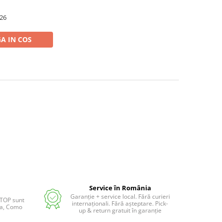
026
A IN COS
Service în România
Garanție + service local. Fără curieri
 TOP sunt
internaționali. Fără așteptare. Pick-
lia, Como
up & return gratuit în garanție