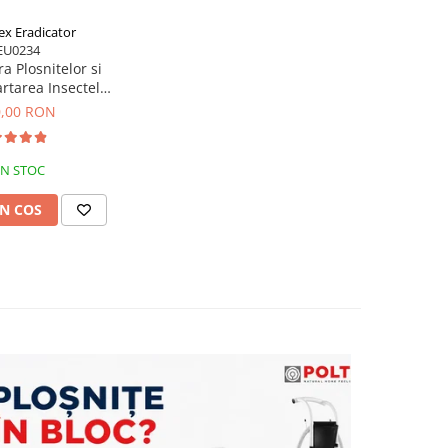
ex Eradicator
EU0234
a Plosnitelor si
rtarea Insectelor
lor Polti Cimex
0,00 RON
Ecologic, 2250 W,
Alb
IN STOC
N COS