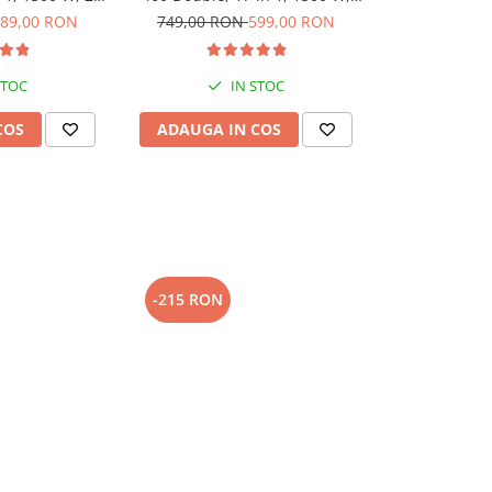
/Verde
2.4Kg, Alb/Albastru
89,00 RON
749,00 RON
599,00 RON
STOC
IN STOC
COS
ADAUGA IN COS
-215 RON