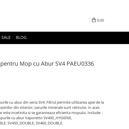
0,00
 SALE
BLOG
car pentru Mop cu Abur SV4 PAEU0336
urile cu abur din seria SV4. Filtrul permite utilizarea apei de la
asinilor din interior, sarurile minerale sunt retinute. In aces
este incetinita si se garanteaza eficienta mopului. Include: -
 mopurile cu abur Vaporetto SV400_HYGIENE,
LE, SV450_DOUBLE, SV460_DOUBLE.