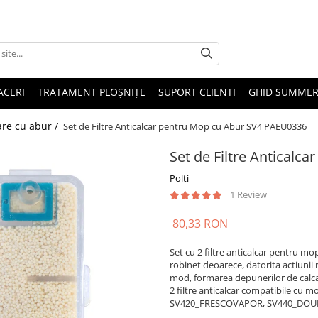
ACERI
TRATAMENT PLOȘNIȚE
SUPORT CLIENTI
GHID SUMMER
are cu abur /
Set de Filtre Anticalcar pentru Mop cu Abur SV4 PAEU0336
Set de Filtre Antical
Polti
1 Review
80,33 RON
Set cu 2 filtre anticalcar pentru mop
robinet deoarece, datorita actiunii r
mod, formarea depunerilor de calcar 
2 filtre anticalcar compatibile cu
SV420_FRESCOVAPOR, SV440_DOUB