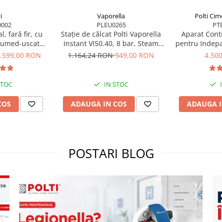
i
Vaporella
Polti Cim
002
PLEU0265
PT
l, fară fir, cu
Stație de călcat Polti Vaporella
Aparat Contr
e umed-uscată,
Instant VI50.40, 8 bar, Steam
pentru Indepa
 kPa, 0.6 l, 71
Pulse 600 g
si Gandaci
.599,00 RON
1.164,24 RON
949,00 RON
4.50
/negru, Polti
Eradicator, 
m WD40C
STOC
IN STOC
COS
ADAUGA IN COS
ADAUGA I
POSTARI BLOG