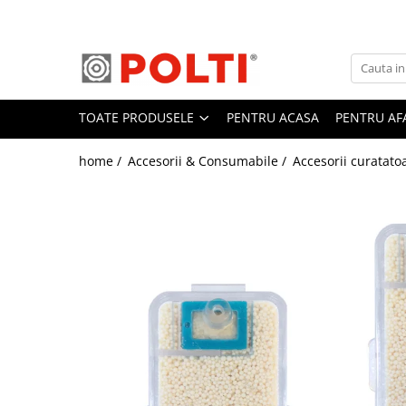
Toate Produsele
Aparate Medicale
TOATE PRODUSELE
PENTRU ACASA
PENTRU AF
Aspiratoare profesionale
Aspiratoare cu abur
home /
Accesorii & Consumabile /
Accesorii curatato
Aspiratoare cu spălare
Aspiratoare verticale
Aspiratoare fara sac
Aspiratoare cu apa
Aspirator profesional
Aspiratoare robot
Masa | Statie de calcat
Aparate de calcat vertical
Mese de calcat profesionale