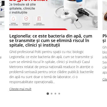
,
Legionella: ce este bacteria din apă, cum
Pl
se transmite și cum se elimină riscul în
și
spitale, clinici și instituții
Ghi
Ghid profesional Polti pentru spații cu risc biologic
blo
Legionella: ce este bacteria din apă, cum se transmite și
te
inf
cum se elimină riscul în spitale, clinici și instituții Cazul
Sec
Metrorex relatat de presa națională readuce în atenție o
cân
problemă serioasă pentru orice clădire publică: bacteriile
apa
din apă nu sunt doar o temă de laborator, ci o
Cit
responsabilitate operațională...
Citeste mai mult