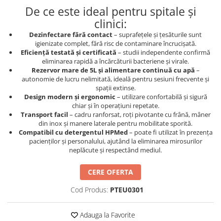
De ce este ideal pentru spitale și
clinici:
Dezinfectare fără contact
– suprafețele și țesăturile sunt
igienizate complet, fără risc de contaminare încrucișată.
Eficiență testată și certificată
– studii independente confirmă
eliminarea rapidă a încărcăturii bacteriene și virale.
Rezervor mare de 5L și alimentare continuă cu apă
–
autonomie de lucru nelimitată, ideală pentru sesiuni frecvente și
spații extinse.
Design modern și ergonomic
– utilizare confortabilă și sigură
chiar și în operațiuni repetate.
Transport facil
– cadru ranforsat, roți pivotante cu frână, mâner
din inox și manere laterale pentru mobilitate sporită.
Compatibil cu detergentul HPMed
– poate fi utilizat în prezența
pacienților și personalului, ajutând la eliminarea mirosurilor
neplăcute și respectând mediul.
CERE OFERTA
Cod Produs:
PTEU0301
Adauga la Favorite