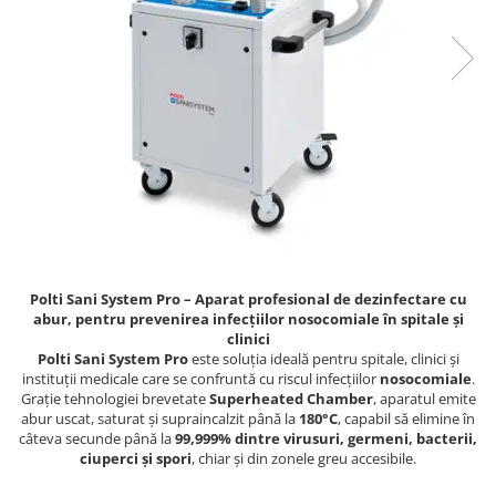
Polti Sani System Pro – Aparat profesional de dezinfectare cu
abur, pentru prevenirea infecțiilor nosocomiale în spitale și
clinici
Polti Sani System Pro
este soluția ideală pentru spitale, clinici și
instituții medicale care se confruntă cu riscul infecțiilor
nosocomiale
.
Grație tehnologiei brevetate
Superheated Chamber
, aparatul emite
abur uscat, saturat și supraincalzit până la
180°C
, capabil să elimine în
câteva secunde până la
99,999% dintre virusuri, germeni, bacterii,
ciuperci și spori
, chiar și din zonele greu accesibile.