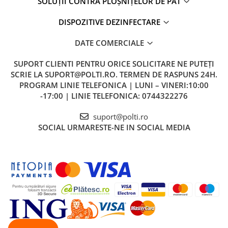
SOLUȚII CONTRA PLOȘNIȚELOR DE PAT
CALITATE MADE IN ITALY
DISPOZITIVE DEZINFECTARE
Polti Sani System este proiectat si asamblat In Italia, sinonim cu
DATE COMERCIALE
inovatia si calitatea produselor.
SUPORT CLIENTI
PENTRU ORICE SOLICITARE NE PUTEȚI
SCRIE LA SUPORT@POLTI.RO. TERMEN DE RASPUNS 24H.
ACCESORII IN DOTAREl
PROGRAM LINIE TELEFONICA | LUNI – VINERI:10:00
-17:00 | LINIE TELEFONICA: 0744322276
suport@polti.ro
SOCIAL
URMARESTE-NE IN SOCIAL MEDIA
HPMED (12 BUCATI)
Detergentul conceput sa se amestece cu aburul saturat uscat al
Polti Sani System Business este capabil sa reduca mirosurile
neplacute si poate fi folosit si in prezenta oamenilor si animalelor.
De asemenea, sunt incluse si 15 fitre si un flacon gol.