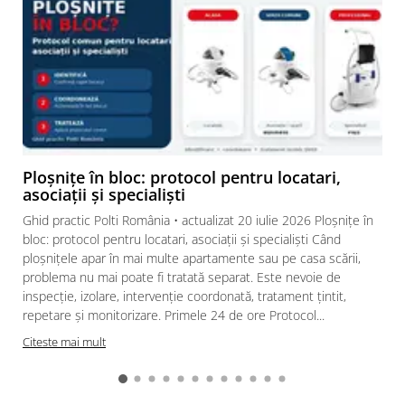
DEZINFECTARE TOTALA
Aburul uscat supraIncălzit pana la 180 ° C poate fi emis pe orice
tip de suprafata si tesatura, deoarece nu provoaca daune si
poate ajunge chiar si in colturile mai putin accesibile. De
Ploșnițe în bloc: protocol pentru locatari,
asemenea, se evaporă rapid.
asociații și specialiști
Ghid practic Polti România • actualizat 20 iulie 2026 Ploșnițe în
bloc: protocol pentru locatari, asociații și specialiști Când
ploșnițele apar în mai multe apartamente sau pe casa scării,
problema nu mai poate fi tratată separat. Este nevoie de
inspecție, izolare, intervenție coordonată, tratament țintit,
repetare și monitorizare. Primele 24 de ore Protocol...
Citeste mai mult