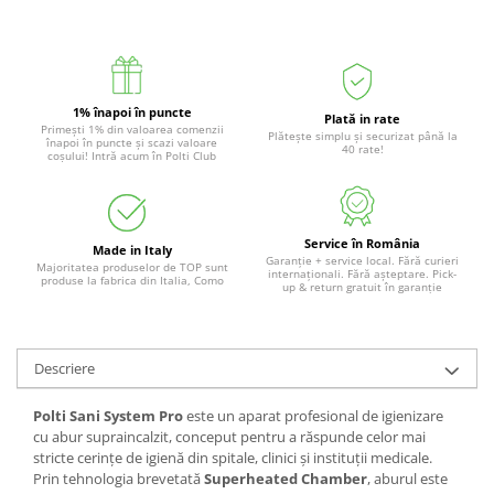
1% înapoi în puncte
Plată in rate
Primești 1% din valoarea comenzii
Plătește simplu și securizat până la
înapoi în puncte și scazi valoare
40 rate!
coșului! Intră acum în Polti Club
Service în România
Made in Italy
Garanție + service local. Fără curieri
Majoritatea produselor de TOP sunt
internaționali. Fără așteptare. Pick-
produse la fabrica din Italia, Como
up & return gratuit în garanție
Descriere
Polti Sani System Pro
este un aparat profesional de igienizare
cu abur supraincalzit, conceput pentru a răspunde celor mai
stricte cerințe de igienă din spitale, clinici și instituții medicale.
Prin tehnologia brevetată
Superheated Chamber
, aburul este