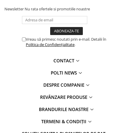
Newsletter
Nu rata ofertele si promotiile noastre
IN SIGURANTA CU DETERGENTUL HPMED
Aburul este distribuit impreuna cu detergentul HPMed care
ajuta la actiunea sa de igienizare. HPMed poate fi utilizat in
prezenta oamenilor si a animalelor, respecta mediul inconjurator
Vreau să primesc noutati prin e-mail. Detalii în
si este capabil sa elimine eficient mirosurile neplacute.
Politica de Confidențialitate
.
* Testele Si / sau studiile efectuate de terte parti si laboratoare
independente certifica faptul că Polti Sani System ucide pana la
CONTACT
99,999% dintre virusuri, germeni, bacterii, ciuperci si spori.
POLTI NEWS
DESPRE COMPANIE
REVÂNZARE PRODUSE
BRANDURILE NOASTRE
TERMENI & CONDIȚII