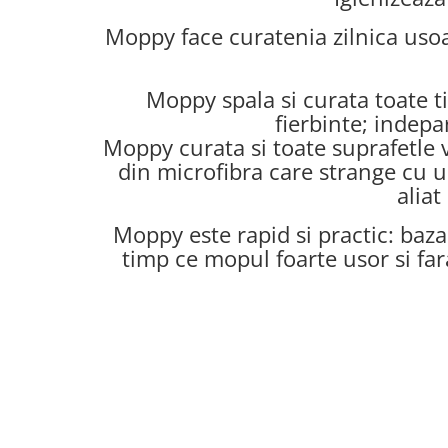
Accesorii statii de calcat
Moppy face curatenia zilnica usoa
Accesorii curatatoare cu abur
Accesorii aspiratoare
Moppy spala si curata toate t
Accesorii dispozitive profesionale
fierbinte; indepa
Carduri Cadou
Moppy curata si toate suprafetle ve
Pachete & Oferte
din microfibra care strange cu u
aliat
Moppy este rapid si practic: baza
timp ce mopul foarte usor si fara