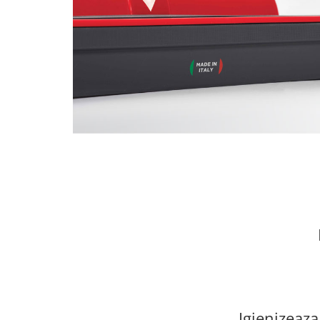
Statii de calcat cu boiler
Statii de calcat cu pompa
Fiare de calcat cu abur
Statii de calcat profesionale
Cafea și espressoare
Espresoare cu capsule
Cafea capsule
Cafea boabe
Espresoare cafea
Cafea paduri ESE 44
Aparate de curatat cu abur
Mop cu abur
Curatator aburi
Solutii pentru plosnite
Accesorii & Consumabile
Igienizeaza