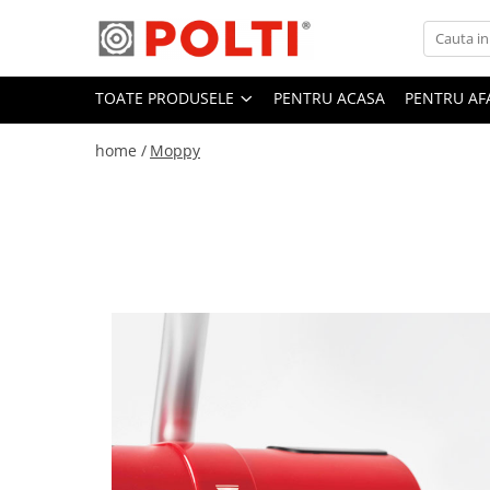
Toate Produsele
TOATE PRODUSELE
PENTRU ACASA
PENTRU AF
Aparate Medicale
Aspiratoare profesionale
home /
Moppy
Aspiratoare cu abur
Aspiratoare cu spălare
Aspiratoare verticale
Aspiratoare fara sac
Aspiratoare cu apa
Aspirator profesional
Aspiratoare robot
Masa | Statie de calcat
Aparate de calcat vertical
Mese de calcat profesionale