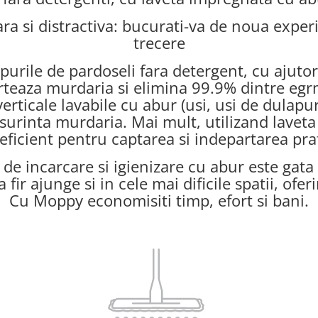
ra si distractiva: bucurati-va de noua experi
trecere
ipurile de pardoseli fara detergent, cu ajuto
rteaza murdaria si elimina 99.9% dintre egrm
rticale lavabile cu abur (usi, usi de dulapuri
surinta murdaria. Mai mult, utilizand lavet
 eficient pentru captarea si indepartarea pra
 de incarcare si igienizare cu abur este gata 
 fir ajunge si in cele mai dificile spatii, of
Cu Moppy economisiti timp, efort si bani.