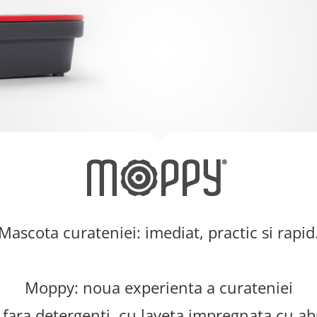
Mascota curateniei: imediat, practic si rapid
Moppy: noua experienta a curateniei
 fara detergenti, cu laveta impregnata cu ab