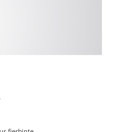
.
ur fierbinte