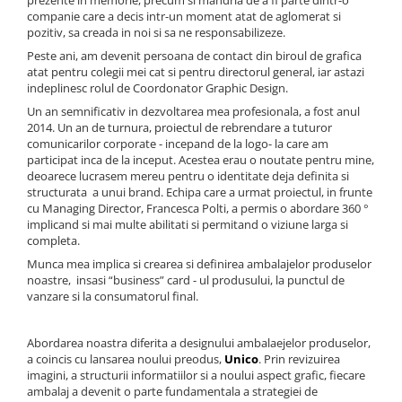
prezente in memorie, precum si mandria de a fi parte dintr-o
Accesorii statii de calcat
companie care a decis intr-un moment atat de aglomerat si
pozitiv, sa creada in noi si sa ne responsabilizeze.
Accesorii curatatoare cu abur
Peste ani, am devenit persoana de contact din biroul de grafica
Accesorii aspiratoare
atat pentru colegii mei cat si pentru directorul general, iar astazi
indeplinesc rolul de Coordonator Graphic Design.
Accesorii dispozitive profesionale
Un an semnificativ in dezvoltarea mea profesionala, a fost anul
Carduri Cadou
2014. Un an de turnura, proiectul de rebrendare a tuturor
comunicarilor corporate - incepand de la logo- la care am
Pachete & Oferte
participat inca de la inceput. Acestea erau o noutate pentru mine,
deoarece lucrasem mereu pentru o identitate deja definita si
structurata a unui brand. Echipa care a urmat proiectul, in frunte
cu Managing Director, Francesca Polti, a permis o abordare 360 °
implicand si mai multe abilitati si permitand o viziune larga si
completa.
Munca mea implica si crearea si definirea ambalajelor produselor
noastre, insasi “business” card - ul produsului, la punctul de
vanzare si la consumatorul final.
Abordarea noastra diferita a designului ambalaejelor produselor,
a coincis cu lansarea noului preodus,
Unico
. Prin revizuirea
imagini, a structurii informatiilor si a noului aspect grafic, fiecare
ambalaj a devenit o parte fundamentala a strategiei de