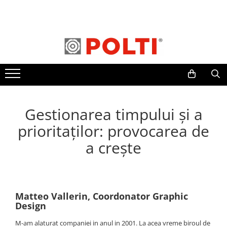
Toate Produsele
Aparate Medicale
Aspiratoare profesionale
Aspiratoare cu abur
Aspiratoare cu spălare
Gestionarea timpului și a
Aspiratoare verticale
prioritaților: provocarea de
Aspiratoare fara sac
a crește
Aspiratoare cu apa
Aspirator profesional
Aspiratoare robot
Masa | Statie de calcat
Matteo Vallerin, Coordonator Graphic
Aparate de calcat vertical
Design
Mese de calcat profesionale
M-am alaturat companiei in anul in 2001. La acea vreme biroul de