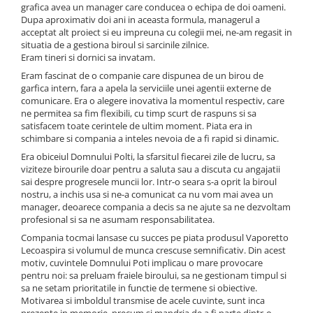
grafica avea un manager care conducea o echipa de doi oameni.
Statii de calcat cu boiler
Dupa aproximativ doi ani in aceasta formula, managerul a
acceptat alt proiect si eu impreuna cu colegii mei, ne-am regasit in
Statii de calcat cu pompa
situatia de a gestiona biroul si sarcinile zilnice.
Fiare de calcat cu abur
Eram tineri si dornici sa invatam.
Eram fascinat de o companie care dispunea de un birou de
Statii de calcat profesionale
garfica intern, fara a apela la serviciile unei agentii externe de
Cafea și espressoare
comunicare. Era o alegere inovativa la momentul respectiv, care
ne permitea sa fim flexibili, cu timp scurt de raspuns si sa
Espresoare cu capsule
satisfacem toate cerintele de ultim moment. Piata era in
Cafea capsule
schimbare si compania a inteles nevoia de a fi rapid si dinamic.
Era obiceiul Domnului Polti, la sfarsitul fiecarei zile de lucru, sa
Cafea boabe
viziteze birourile doar pentru a saluta sau a discuta cu angajatii
Espresoare cafea
sai despre progresele muncii lor. Intr-o seara s-a oprit la biroul
nostru, a inchis usa si ne-a comunicat ca nu vom mai avea un
Cafea paduri ESE 44
manager, deoarece compania a decis sa ne ajute sa ne dezvoltam
profesional si sa ne asumam responsabilitatea.
Aparate de curatat cu abur
Compania tocmai lansase cu succes pe piata produsul Vaporetto
Mop cu abur
Lecoaspira si volumul de munca crescuse semnificativ. Din acest
motiv, cuvintele Domnului Poti implicau o mare provocare
Curatator aburi
pentru noi: sa preluam fraiele biroului, sa ne gestionam timpul si
Solutii pentru plosnite
sa ne setam prioritatile in functie de termene si obiective.
Motivarea si imboldul transmise de acele cuvinte, sunt inca
Accesorii & Consumabile