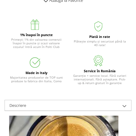
Adauga la Favorite
1% înapoi în puncte
Plată in rate
Primești 1% din valoarea comenzii
Plătește simplu și securizat până la
înapoi în puncte și scazi valoare
40 rate!
coșului! Intră acum în Polti Club
Service în România
Made in Italy
Garanție + service local. Fără curieri
Majoritatea produselor de TOP sunt
internaționali. Fără așteptare. Pick-
produse la fabrica din Italia, Como
up & return gratuit în garanție
Descriere