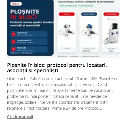
Niveluri de
3
temperatura
Auto-inchidere
Da
Culoare
Negru/Argintiu
Compatibilitate
Cafea paduri si
cafea
cialde E.S.E.
44 mm
Ploșnițe în bloc: protocol pentru locatari,
EAN
8007411901836
asociații și specialiști
Dimensiuni (LxPxA)
35 x 10,5 x 23
Ghid practic Polti România • actualizat 20 iulie 2026 Ploșnițe în
cm
bloc: protocol pentru locatari, asociații și specialiști Când
ploșnițele apar în mai multe apartamente sau pe casa scării,
Numar bauturi
1
preparate in acelasi
problema nu mai poate fi tratată separat. Este nevoie de
timp
inspecție, izolare, intervenție coordonată, tratament țintit,
repetare și monitorizare. Primele 24 de ore Protocol...
Timp încălzire
1 minut
Citeste mai mult
Lunigime cablu
0,8 m
alimentare