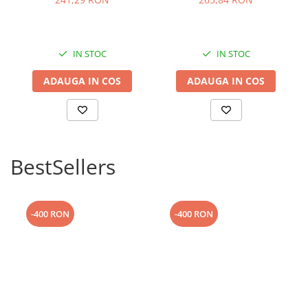
IN STOC
IN STOC
ADAUGA IN COS
ADAUGA IN COS
Cantitate de cafea reglabila
Polti Coffea are două butoane de distribuire, ambele
personalizabile pentru cantitatea perfectă de espresso și cafea
lungă.
BestSellers
-400 RON
-400 RON