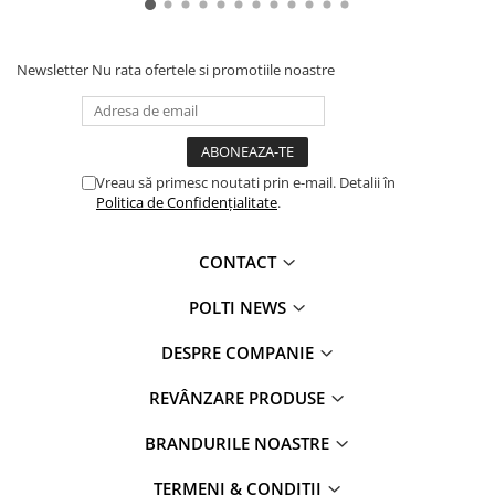
Newsletter
Nu rata ofertele si promotiile noastre
SKU
PCEU0124
PresIune pompa
19 bar
Capacitate rezervor apa
0,850 l
Vreau să primesc noutati prin e-mail. Detalii în
Tip espressor
Manual
Politica de Confidențialitate
.
Dispozitiv spumare
Da
lapte
CONTACT
Tava de colectare
Da,
POLTI NEWS
detașabilă
DESPRE COMPANIE
Greutate
2,9 kg
Tipuri de bauturi
espresso,
REVÂNZARE PRODUSE
preparate
cafea
lunga
BRANDURILE NOASTRE
TERMENI & CONDIȚII