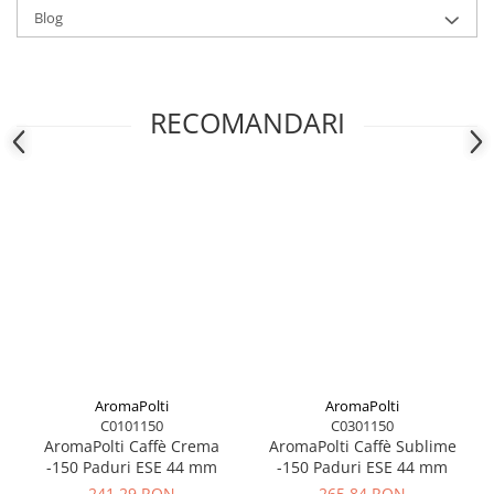
Foarte practiv
Blog
Cu evacuarea automată a capsulelor uzate în sertarul de
colectare corespunzător: gata cu mâinile murdare.
RECOMANDARI
Acordați o atenție deosebită consumului
Polti Coffea are o funcție de oprire automată după 25 de minute
pentru a vă ajuta să evitați risipa de energie.
AromaPolti
AromaPolti
C0101150
C0301150
AromaPolti Caffè Crema
AromaPolti Caffè Sublime
-150 Paduri ESE 44 mm
-150 Paduri ESE 44 mm
241,29 RON
265,84 RON