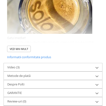
Gata imediat!
Aparatul de cafea oferă cafea intensă, cremoasă și puternică în
doar câteva momente, datorită capsulelor E.S.E. compostabil.
VEZI MAI MULT
Informatii conformitate produs
Video
(3)
Metode de plată
Despre Polti
GARANTIE
Review-uri
(0)