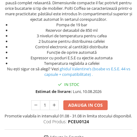
pauză complet relaxantă. Dimensiunile compacte il fac potrivit pentru
orice bucatarie si tip de mobilier. Polti Coffea se caracterizează printr-o
mare practicitate: păstăiul este introdus în compartimentul superior și
ejectat automat în sertarul corespunzător.
Pompa de 19 bar
Rezervor detasabil de 850 ml
3 niveluri de temperatura pentru cafea
2 butoane pentru distribuirea cafelei
Control electronic al cantității distribuite
Funcție de oprire automată
Espressor cu poduri E.S.E cu ejectie automata
Temperatura reglabila a cafelei
Nu ești sigur ce să alegi? Vezi
ghidul Valentine’s (boabe vs E.S.E. 44 vs
capsule + compatibilitate)
.
IN STOC
Estimat de livrare:
Luni, 10.08.2026
ADAUGA IN COS
Promotie valabila in intervalul 01.08 - 31.08 in limita stocului disponibil.
Cod Produs:
PCEU0124