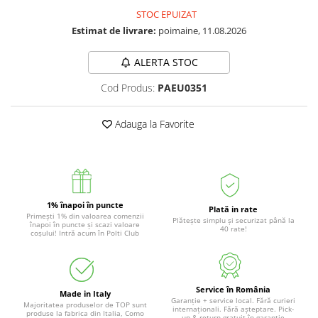
STOC EPUIZAT
Estimat de livrare:
poimaine, 11.08.2026
ALERTA STOC
Cod Produs:
PAEU0351
Adauga la Favorite
1% înapoi în puncte
Plată in rate
Primești 1% din valoarea comenzii
Plătește simplu și securizat până la
înapoi în puncte și scazi valoare
40 rate!
coșului! Intră acum în Polti Club
Service în România
Made in Italy
Garanție + service local. Fără curieri
Majoritatea produselor de TOP sunt
internaționali. Fără așteptare. Pick-
produse la fabrica din Italia, Como
up & return gratuit în garanție