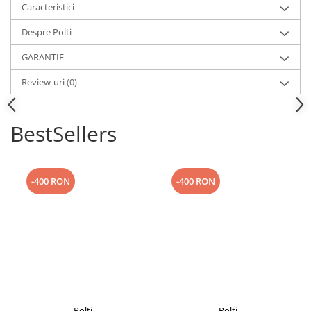
Caracteristici
Despre Polti
GARANTIE
Review-uri
(0)
BestSellers
COMPATIBILITATE
Compatibil cu aspiratorul Polti Forzaspira Slim SR110
-400 RON
-400 RON
Polti
Polti