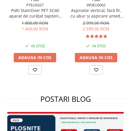
PTEU0327
WDEU0002
Polti StainOver PET SC40
Aspirator vertical, fară fir,
aparat de curățat tapițerie
cu abur și aspirare umed-
cu abur și aspirare 4 în 1,
uscată, 450 W, aspirare 14
1.800,00 RON
2.999,00 RON
cu perie pentru păr de
kPa, 0.6 l, 71 Db, 4,2 Kg,
1.400,00 RON
2.599,00 RON
animale și SteamActive
gri/negru, Polti RollySteam
WD40C
IN STOC
IN STOC
ADAUGA IN COS
ADAUGA IN COS
POSTARI BLOG