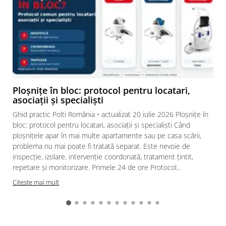
Ploșnițe în bloc: protocol pentru locatari,
asociații și specialiști
Ghid practic Polti România • actualizat 20 iulie 2026 Ploșnițe în
bloc: protocol pentru locatari, asociații și specialiști Când
ploșnițele apar în mai multe apartamente sau pe casa scării,
problema nu mai poate fi tratată separat. Este nevoie de
inspecție, izolare, intervenție coordonată, tratament țintit,
repetare și monitorizare. Primele 24 de ore Protocol...
Citeste mai mult