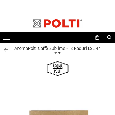
Toate Produsele
Aparate Medicale
Aspiratoare profesionale
Aspiratoare cu abur
AromaPolti Caffè Sublime -18 Paduri ESE 44
Aspiratoare cu spălare
mm
Aspiratoare verticale
Aspiratoare fara sac
Aspiratoare cu apa
Aspirator profesional
Aspiratoare robot
Masa | Statie de calcat
Aparate de calcat vertical
Mese de calcat profesionale