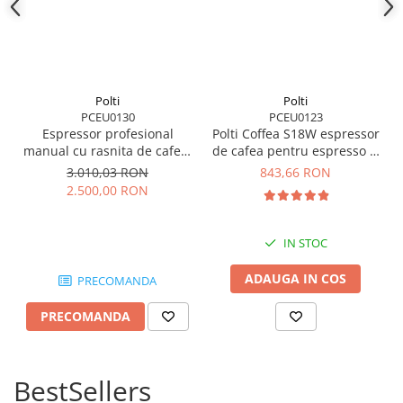
Polti
Polti
PCEU0130
PCEU0123
Espressor profesional
Polti Coffea S18W espressor
manual cu rasnita de cafea,
de cafea pentru espresso și
Polti Coffea G50S, 2,8l,
cafea lungă, compatibil cu
3.010,03 RON
843,66 RON
1550W,15 bar, pentru
capsule E.S.E. de 44 mm,
2.500,00 RON
espresso si cappuccino
rezervor detașabil de 0,85 l,
pompa 19 BAR
IN STOC
ADAUGA IN COS
PRECOMANDA
PRECOMANDA
BestSellers