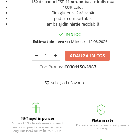
150 de paduri ESE 44mm, ambalate individual
Accesorii statii de calcat
100% cafea
fără gluten și fără zahăr
Accesorii curatatoare cu abur
paduri compostabile
Accesorii aspiratoare
ambalaj din hârtie reciclabilă
Accesorii dispozitive profesionale
IN STOC
Estimat de livrare:
Miercuri, 12.08.2026
Carduri Cadou
Pachete & Oferte
ADAUGA IN COS
Cod Produs:
C0301150-3967
Adauga la Favorite
1% înapoi în puncte
Plată in rate
Primești 1% din valoarea comenzii
Plătește simplu și securizat până la
înapoi în puncte și scazi valoare
40 rate!
coșului! Intră acum în Polti Club