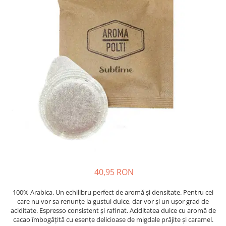
Statii de calcat cu boiler
Statii de calcat cu pompa
Fiare de calcat cu abur
Statii de calcat profesionale
Cafea și espressoare
Espresoare cu capsule
Cafea capsule
Cafea boabe
Espresoare cafea
Cafea paduri ESE 44
Aparate de curatat cu abur
40,95 RON
Mop cu abur
Curatator aburi
100% Arabica. Un echilibru perfect de aromă și densitate. Pentru cei
care nu vor sa renunțe la gustul dulce, dar vor și un ușor grad de
Solutii pentru plosnite
aciditate. Espresso consistent și rafinat. Aciditatea dulce cu aromă de
Accesorii & Consumabile
cacao îmbogățită cu esențe delicioase de migdale prăjite și caramel.