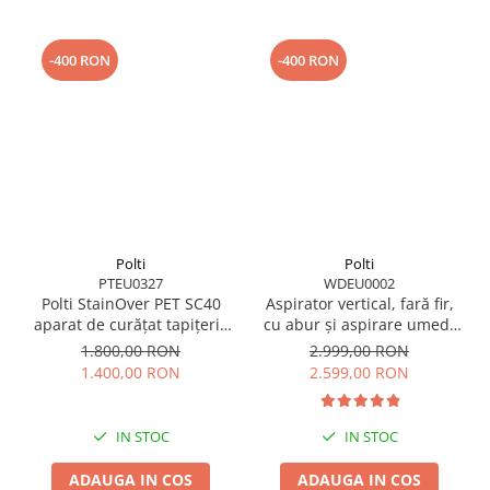
-400 RON
-400 RON
Polti
Polti
PTEU0327
WDEU0002
Polti StainOver PET SC40
Aspirator vertical, fară fir,
aparat de curățat tapițerie
cu abur și aspirare umed-
cu abur și aspirare 4 în 1,
uscată, 450 W, aspirare 14
1.800,00 RON
2.999,00 RON
cu perie pentru păr de
kPa, 0.6 l, 71 Db, 4,2 Kg,
1.400,00 RON
2.599,00 RON
animale și SteamActive
gri/negru, Polti RollySteam
WD40C
IN STOC
IN STOC
ADAUGA IN COS
ADAUGA IN COS