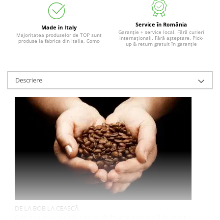
Service în România
Made in Italy
Garanție + service local. Fără curieri
Majoritatea produselor de TOP sunt
internaționali. Fără așteptare. Pick-
produse la fabrica din Italia, Como
up & return gratuit în garanție
Descriere
DE LA BOB LA CEAȘCĂ
Calitatea amestecurilor AromaPolti este garantată de atenția