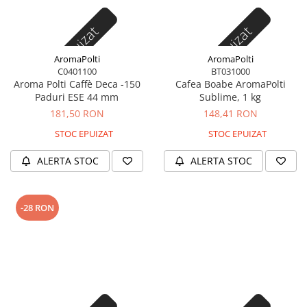
Stoc epuizat
Stoc epuizat
AromaPolti
AromaPolti
C0401100
BT031000
Aroma Polti Caffè Deca -150
Cafea Boabe AromaPolti
Paduri ESE 44 mm
Sublime, 1 kg
181,50 RON
148,41 RON
STOC EPUIZAT
STOC EPUIZAT
ALERTA STOC
ALERTA STOC
-28 RON