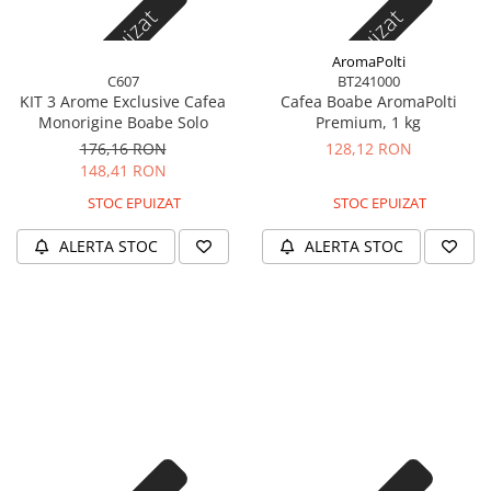
Stoc epuizat
Stoc epuizat
AromaPolti
C607
BT241000
KIT 3 Arome Exclusive Cafea
Cafea Boabe AromaPolti
Monorigine Boabe Solo
Premium, 1 kg
176,16 RON
128,12 RON
148,41 RON
STOC EPUIZAT
STOC EPUIZAT
ALERTA STOC
ALERTA STOC