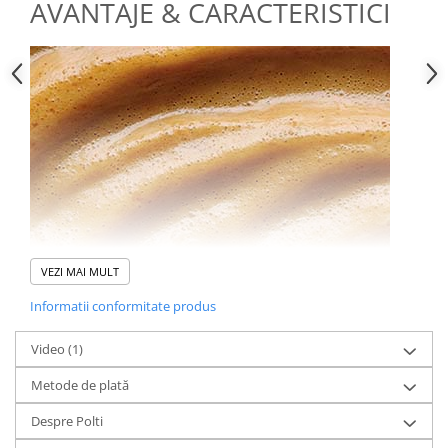
AVANTAJE & CARACTERISTICI
Note Aromatice
VEZI MAI MULT
În
SOLO Vietnam
se regăsesc notele specifice de alună, alături
Informatii conformitate produs
de armonioasele accente de fructe uscate.
Video
(1)
Metode de plată
Despre Polti