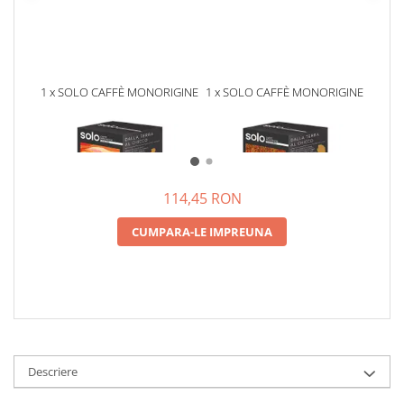
1 x SOLO CAFFÈ MONORIGINE
1 x SOLO CAFFÈ MONORIGINE
1 x S
UGANDA - 18 PADURI ESE 44
TANZANIA - 18 PADURI ESE 44
VIET
MM
MM
36,75 RON
36,75 RON
33,00
33,00
114,45 RON
CUMPARA-LE IMPREUNA
Descriere