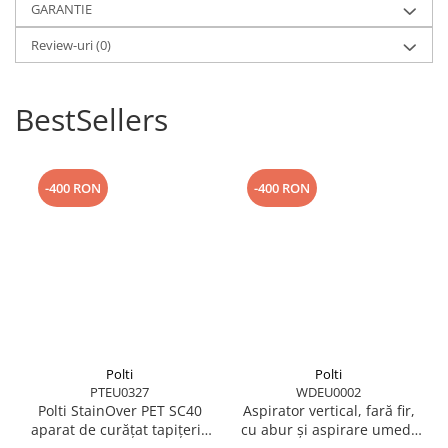
GARANTIE
Review-uri
(0)
BestSellers
Paduri E.S.E. ușor de utilizat 44 mm
Padurile E.S.E. (
Easy Serving Espresso
) sunt foarte practice, fiind
gata de utilizare și dozate perfect pentru a obține o cafea
excelentă.
-400 RON
-400 RON
Polti
Polti
PTEU0327
WDEU0002
Polti StainOver PET SC40
Aspirator vertical, fară fir,
aparat de curățat tapițerie
cu abur și aspirare umed-
100% Robusta Naturală