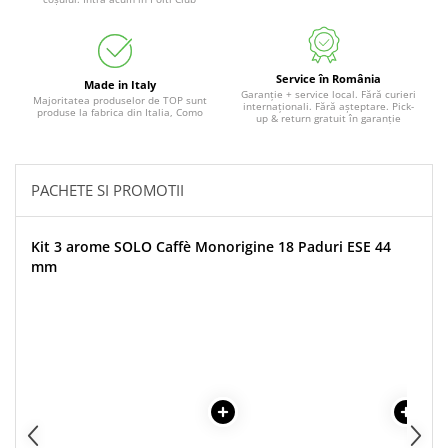
Service în România
Made in Italy
Garanție + service local. Fără curieri
Majoritatea produselor de TOP sunt
internaționali. Fără așteptare. Pick-
produse la fabrica din Italia, Como
up & return gratuit în garanție
PACHETE SI PROMOTII
Kit 3 arome SOLO Caffè Monorigine 18 Paduri ESE 44
mm