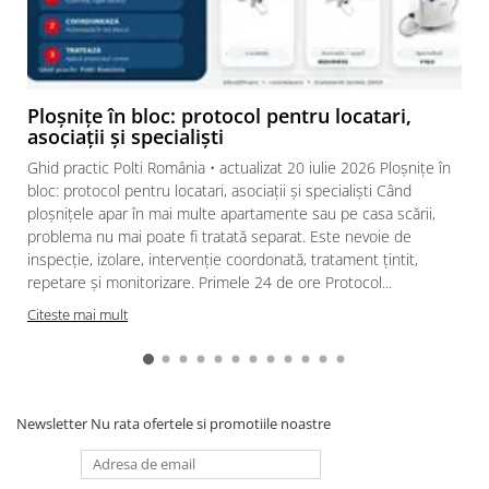
TIP PAD
ESE 44 mm, compostabil
GREUTATE
126 GR
NETA PACHET
DIMENSIUNI
9,5x9x19,8h cm
Ploșnițe în bloc: protocol pentru locatari,
asociații și specialiști
GREUTATE
7 gr cafea
Ghid practic Polti România • actualizat 20 iulie 2026 Ploșnițe în
PAD
bloc: protocol pentru locatari, asociații și specialiști Când
DIMENSIUNE
44 mm
ploșnițele apar în mai multe apartamente sau pe casa scării,
PAD
problema nu mai poate fi tratată separat. Este nevoie de
inspecție, izolare, intervenție coordonată, tratament țintit,
PRAJIRE
LENTA
repetare și monitorizare. Primele 24 de ore Protocol...
PASTRARE
A se păstra într-un loc
Citeste mai mult
răcoros și uscat.
OPERATOR &
Polti S.p.a. - Produs în fabrica
PRODUCATOR
situată pe Via Lago di
Pusiano 20, 36015 Schio,
Newsletter
Nu rata ofertele si promotiile noastre
Italia