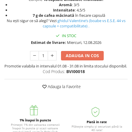
Accesorii statii de calcat
Aromă
: 3/5
Intensitate
: 4,5/5
Accesorii curatatoare cu abur
7 g de cafea măcinată
în fiecare capsulă
Nu ești sigur ce să alegi? Vezi
ghidul Valentine’s (boabe vs E.S.E. 44 vs
Accesorii aspiratoare
capsule + compatibilitate)
.
Accesorii dispozitive profesionale
IN STOC
Carduri Cadou
Estimat de livrare:
Miercuri, 12.08.2026
Pachete & Oferte
ADAUGA IN COS
Promotie valabila in intervalul 01.08 - 31.08 in limita stocului disponibil.
Cod Produs:
BVI00018
Adauga la Favorite
1% înapoi în puncte
Plată in rate
Primești 1% din valoarea comenzii
Plătește simplu și securizat până la
înapoi în puncte și scazi valoare
40 rate!
coșului! Intră acum în Polti Club