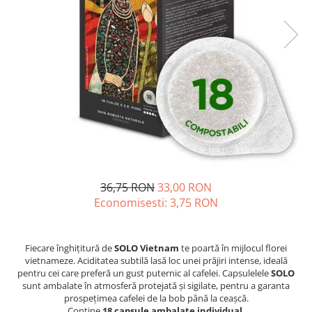
Statii de calcat cu boiler
Statii de calcat cu pompa
Fiare de calcat cu abur
Statii de calcat profesionale
Cafea și espressoare
Espresoare cu capsule
Cafea capsule
Cafea boabe
Espresoare cafea
36,75 RON
33,00 RON
Economisesti:
3,75
RON
Cafea paduri ESE 44
Aparate de curatat cu abur
Mop cu abur
Fiecare înghițitură de
SOLO Vietnam
te poartă în mijlocul florei
vietnameze. Aciditatea subtilă lasă loc unei prăjiri intense, ideală
Curatator aburi
pentru cei care preferă un gust puternic al cafelei. Capsulelele
SOLO
Solutii pentru plosnite
sunt ambalate în atmosferă protejată și sigilate, pentru a garanta
prospețimea cafelei de la bob până la ceașcă.
Accesorii & Consumabile
Conține
18 capsule ambalate individual
.