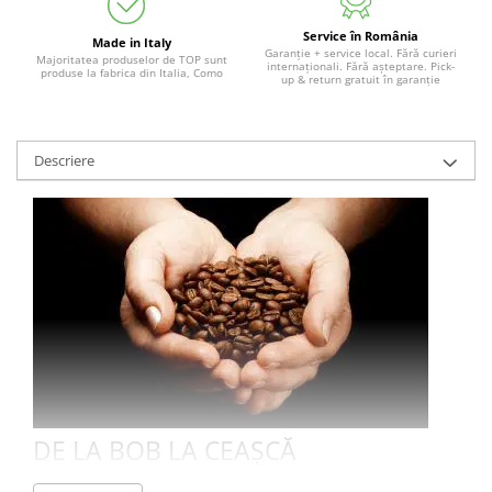
Service în România
Made in Italy
Garanție + service local. Fără curieri
Majoritatea produselor de TOP sunt
internaționali. Fără așteptare. Pick-
produse la fabrica din Italia, Como
up & return gratuit în garanție
Descriere
DE LA BOB LA CEAȘCĂ
Calitatea amestecurilor AromaPolti este rezultatul cercetării,