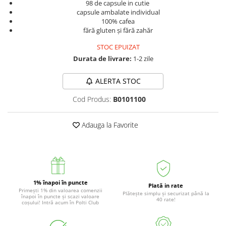
98 de capsule in cutie
capsule ambalate individual
100% cafea
fără gluten și fără zahăr
STOC EPUIZAT
Durata de livrare:
1-2 zile
ALERTA STOC
Cod Produs:
B0101100
Adauga la Favorite
1% înapoi în puncte
Plată in rate
Primești 1% din valoarea comenzii
Plătește simplu și securizat până la
înapoi în puncte și scazi valoare
40 rate!
coșului! Intră acum în Polti Club