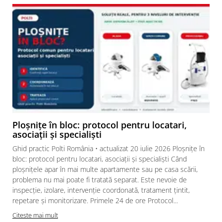
Ploșnițe în bloc: protocol pentru locatari,
asociații și specialiști
Ghid practic Polti România • actualizat 20 iulie 2026 Ploșnițe în
bloc: protocol pentru locatari, asociații și specialiști Când
ploșnițele apar în mai multe apartamente sau pe casa scării,
problema nu mai poate fi tratată separat. Este nevoie de
inspecție, izolare, intervenție coordonată, tratament țintit,
repetare și monitorizare. Primele 24 de ore Protocol...
Citeste mai mult