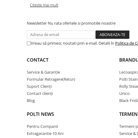
Citeste mai mult
Newsletter
Nu rata ofertele si promotiile noastre
Vreau să primesc noutati prin e-mail. Detalii în
Politica de C
CONTACT
BRANDU
Service & Garanție
Lecoaspir
Formular Retragere(Retur)
Polti Stai
Suport Clienți
Rolly Ste
Contact clienți
Unico
Blog
Black Frid
POLTI NEWS
TERMENI
Pentru Companii
Termeni și
Extragarantie 10 Ani
Service & 