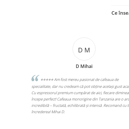
Ce înse
D M
D Mihai
ecologice
⭐️⭐️⭐️⭐️⭐️ Am fost mereu pasionat de cafeaua de
ta produse din
specialitate, dar nu credeam că pot obține același gust aca
ti, si le pasa
Cu espressorul premium cumpărat de aici, fiecare diminea
începe perfect! Cafeaua monorigine din Tanzania are o a
incredibilă – fructată, echilibrată și intensă. Recomand cu 
încrederea! Mihai D.