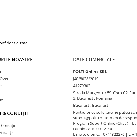
onfidențialitate
.
RILE NOASTRE
DATE COMERCIALE
a
POLTI Online SRL
nOver
J40/8028/2019
am
41279302
Strada Murgeni nr 59, Corp C2, Part
3, Bucuresti, Romania
ay
Bucuresti, Bucuresti
Pentru orice solicitare ne puteți scri
 & CONDIȚII
suport@polti.ro. Termen de raspun
Program Suport Online (Chat ) | Lun
 Condiții
Duminica 10:00 - 21:00
Garanție
Linie telefonica : 0744322276 | L-V 