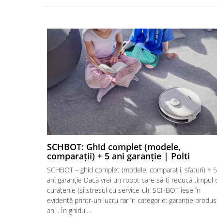
SCHBOT: Ghid complet (modele,
comparații) + 5 ani garanție | Polti
SCHBOT – ghid complet (modele, comparații, sfaturi) + 5
ani garanție Dacă vrei un robot care să-ți reducă timpul 
curățenie (și stresul cu service-ul), SCHBOT iese în
evidență printr-un lucru rar în categorie: garanție produs
ani . În ghidul...