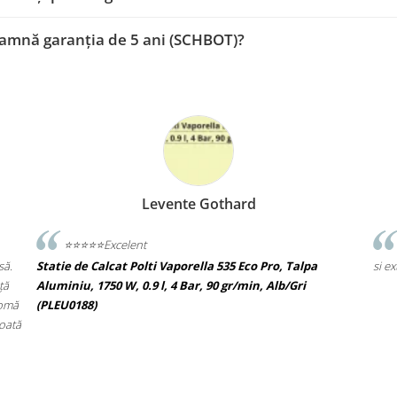
amnă garanția de 5 ani (SCHBOT)?
Levente Gothard
⭐️⭐️⭐️⭐️⭐️Excelent
să.
Statie de Calcat Polti Vaporella 535 Eco Pro, Talpa
si e
ță
Aluminiu, 1750 W, 0.9 l, 4 Bar, 90 gr/min, Alb/Gri
romă
(PLEU0188)
toată