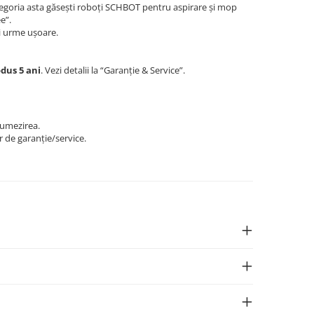
tegoria asta găsești roboți SCHBOT pentru aspirare și mop
e”.
și urme ușoare.
dus 5 ani
. Vezi detalii la “Garanție & Service”.
-umezirea.
 de garanție/service.