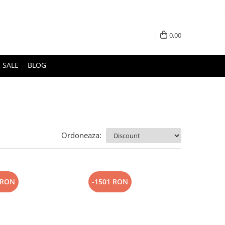
0,00
 SALE
BLOG
Ordoneaza:
 RON
-1501 RON