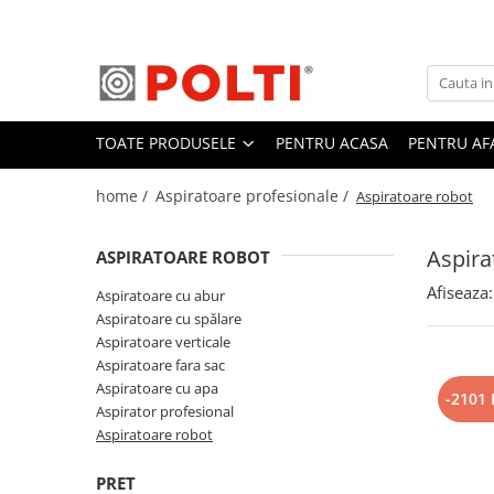
Toate Produsele
Aparate Medicale
TOATE PRODUSELE
PENTRU ACASA
PENTRU AF
Aspiratoare profesionale
Aspiratoare cu abur
home /
Aspiratoare profesionale /
Aspiratoare robot
Aspiratoare cu spălare
Aspiratoare verticale
Aspira
ASPIRATOARE ROBOT
Aspiratoare fara sac
Afiseaza:
Aspiratoare cu abur
Aspiratoare cu apa
Aspiratoare cu spălare
Aspiratoare verticale
Aspirator profesional
Aspiratoare fara sac
Aspiratoare robot
Aspiratoare cu apa
-2101
Aspirator profesional
Masa | Statie de calcat
Aspiratoare robot
Aparate de calcat vertical
Mese de calcat profesionale
PRET