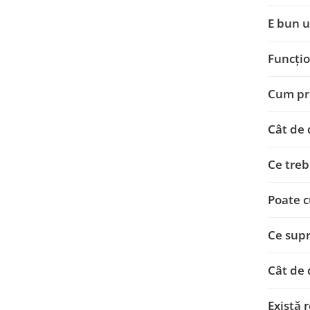
E bun u
Funcți
Cum pro
Cât de 
Ce treb
Poate 
Ce supr
Cât de 
Există 