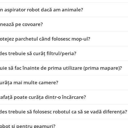
n aspirator robot dacă am animale?
onează pe covoare?
tejez parchetul când folosesc mop-ul?
des trebuie să curăț filtrul/peria?
uie să fac înainte de prima utilizare (prima mapare)?
curăța mai multe camere?
afață poate curăța dintr-o încărcare?
des trebuie să folosesc robotul ca să se vadă diferența?
robot și pentru geamuri?