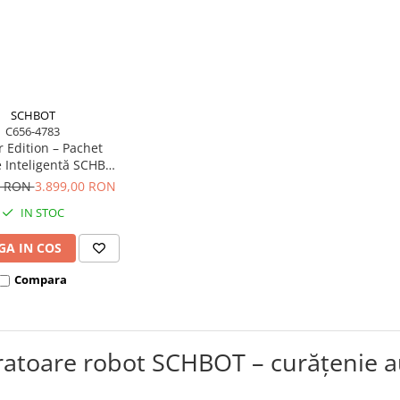
SCHBOT
C656-4783
 Edition – Pachet
e Inteligentă SCHBOT
Aspirare F1 + Robot
0 RON
3.899,00 RON
i Wind X3 - Copie
IN STOC
A IN COS
Compara
ratoare robot SCHBOT – curățenie a