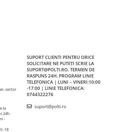
SUPORT CLIENTI
PENTRU ORICE
SOLICITARE NE PUTEȚI SCRIE LA
SUPORT@POLTI.RO. TERMEN DE
RASPUNS 24H. PROGRAM LINIE
TELEFONICA | LUNI – VINERI:10:00
-17:00 | LINIE TELEFONICA:
er, sector
0744322276
suport@polti.ro
e la
s 24h.
i -
10 -18