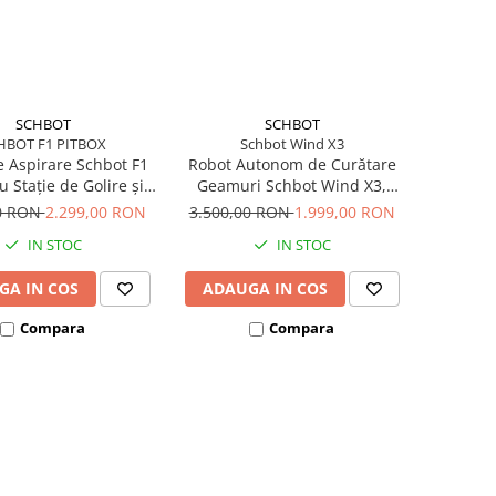
SCHBOT
SCHBOT
HBOT F1 PITBOX
Schbot Wind X3
 Aspirare Schbot F1
Robot Autonom de Curătare
u Stație de Golire și
Geamuri Schbot Wind X3,
e Automată, Aspirator
Pulverizare Automata a Apei,
00 RON
2.299,00 RON
3.500,00 RON
1.999,00 RON
n 1: aspirare, spălare
60 ml, 4 Moduri de Curățare,
IN STOC
IN STOC
 curățare uscată și
Senzori Anti - Cădere,
Autonomie 55 - 110
Curățare Umedă și Uscată,
GA IN COS
ADAUGA IN COS
minute, Alb
Tehnologie AI, Negru
Compara
Compara