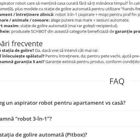
spirator robot care să mențină casa curată fără să-ți mănânce timpul? În ca
umedă), plus modele cu stație de golire automată pentru utilizare “hands-fre
ment / întreținere zilnică:
robot 3-în-1 (aspirare + mop) pentru praf fin 
are / animale / covoare:
alege putere mai mare + sesiuni automate.
rt maxim:
stație de golire automată (mai rar golești recipientul).
heie:
produsele SCHBOT din această categorie beneficiază de
garanție pro
bări frecvente
 stația de golire?
Da, dacă vrei să intervii cât mai rar.
 înlocuiește spălatul?
Pentru întreținere, da; pentru pete vechi, ajută pre
eamnă garanția 5 ani?
Garanție extinsă pentru produs, conform condițiilor
FAQ
g un aspirator robot pentru apartament vs casă?
amnă “robot 3-în-1”?
stația de golire automată (Pitbox)?