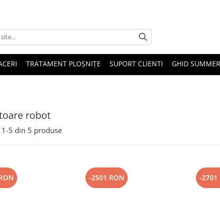
ACERI
TRATAMENT PLOȘNIȚE
SUPORT CLIENTI
GHID SUMMER
toare robot
1-
5
din
5
produse
 RON
-2501 RON
-2701