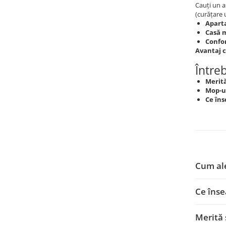
Cauți un a
(curățare 
Aparta
Casă m
Confo
Avantaj c
Între
Merită
Mop-ul
Ce îns
Cum ale
Ce înse
Merită 