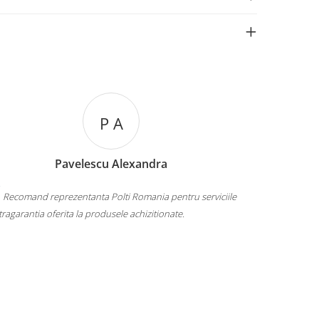
P A
Pavelescu Alexandra
Recomand reprezentanta Polti Romania pentru serviciile
Calitate, p
xtragarantia oferita la produsele achizitionate.