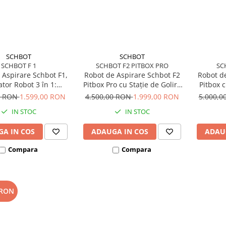
SCHBOT
SCHBOT
SCHBOT F 1
SCHBOT F2 PITBOX PRO
SC
 Aspirare Schbot F1,
Robot de Aspirare Schbot F2
Robot de
ator Robot 3 în 1:
Pitbox Pro cu Stație de Golire
Pitbox c
, aspirat și curățat
și Încărcare Automată,
Încărcar
0 RON
1.599,00 RON
4.500,00 RON
1.999,00 RON
5.000,
 Autonomie 55-110
Aspirator Robot 3 în 1:
Robot 3 î
IN STOC
IN STOC
 Rezervor praf 600,
Aspirare, spălare podele,
podele,
or apă 370 ml, Alb
curățare uscată și umedă,
umedă, 
A IN COS
ADAUGA IN COS
ADAU
Autonomie până la 170
minute, Încărcare și
Compara
Compara
 RON