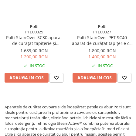
Polti
Polti
PTEU0325
PTEU0327
Polti StainOver SC30 aparat
Polti StainOver PET SC40
de curățat tapițerie și
aparat de curățat tapițerie cu
aspirator cu abur 4 în 1,
abur și aspirare 4 în 1, cu
1.689,00 RON
1.800,00 RON
tehnologie SteamActive și
perie pentru păr de animale
1.200,00 RON
1.400,00 RON
funcție Vaporetto
și SteamActive
IN STOC
IN STOC
ADAUGA IN COS
ADAUGA IN COS
Aparatele de curățat covoare și de îndepărtat petele cu abur Polti sunt
ideale pentru curățarea în profunzime a covoarelor, canapelelor,
mochetelor și țesăturilor, eliminând petele, lichidele și mirosurile fără a
folosi detergenți. Tehnologia SteamActive™ combină puterea aburului
cu aspirația pentru a dizolva murdăria și a o îndepărta în mod eficient.
Utile și ca aparate de curățat cu abur pentru mașini, acestea permit