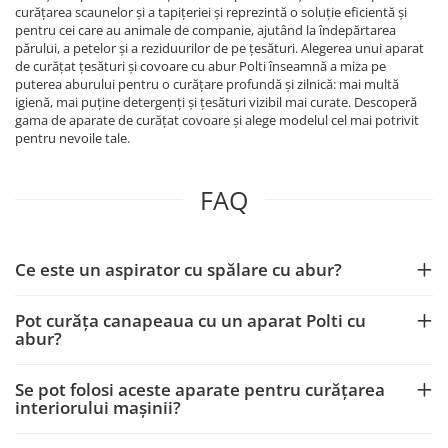
curățarea scaunelor și a tapițeriei și reprezintă o soluție eficientă și
pentru cei care au animale de companie, ajutând la îndepărtarea
părului, a petelor și a reziduurilor de pe țesături. Alegerea unui aparat
de curățat țesături și covoare cu abur Polti înseamnă a miza pe
puterea aburului pentru o curățare profundă și zilnică: mai multă
igienă, mai puține detergenți și țesături vizibil mai curate. Descoperă
gama de aparate de curățat covoare și alege modelul cel mai potrivit
pentru nevoile tale.
FAQ
Ce este un aspirator cu spălare cu abur?
Pot curăța canapeaua cu un aparat Polti cu
abur?
Se pot folosi aceste aparate pentru curățarea
interiorului mașinii?