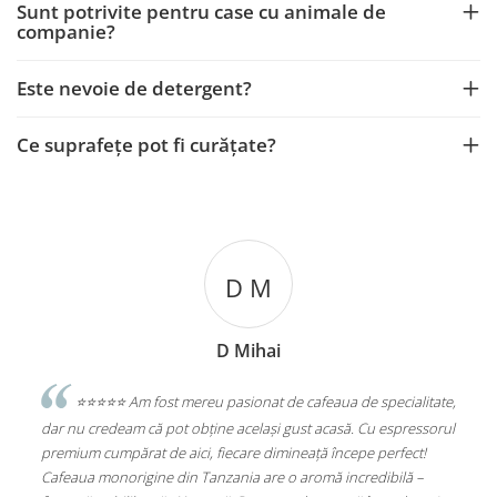
Sunt potrivite pentru case cu animale de
companie?
Este nevoie de detergent?
Ce suprafețe pot fi curățate?
D M
D Mihai
sesc
⭐️⭐️⭐️⭐️⭐️ Am fost mereu pasionat de cafeaua de specialitate,
e
dar nu credeam că pot obține același gust acasă. Cu espressorul
Sta
premium cumpărat de aici, fiecare dimineață începe perfect!
Alu
Cafeaua monorigine din Tanzania are o aromă incredibilă –
(PL