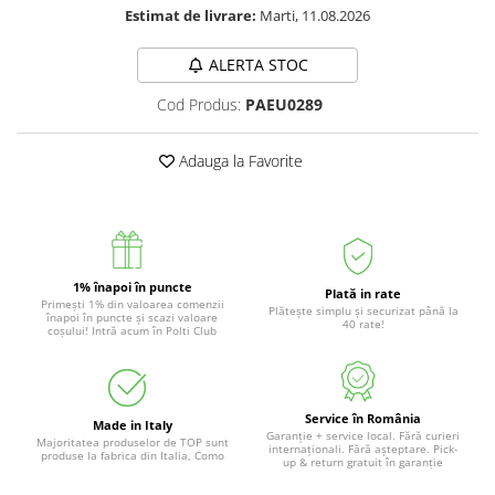
Estimat de livrare:
Marti, 11.08.2026
ALERTA STOC
Cod Produs:
PAEU0289
Adauga la Favorite
1% înapoi în puncte
Plată in rate
Primești 1% din valoarea comenzii
Plătește simplu și securizat până la
înapoi în puncte și scazi valoare
40 rate!
coșului! Intră acum în Polti Club
Service în România
Made in Italy
Garanție + service local. Fără curieri
Majoritatea produselor de TOP sunt
internaționali. Fără așteptare. Pick-
produse la fabrica din Italia, Como
up & return gratuit în garanție