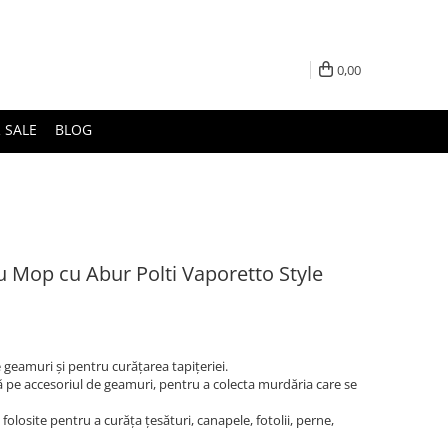
0,00
 SALE
BLOG
u Mop cu Abur Polti Vaporetto Style
 geamuri și pentru curățarea tapițeriei.
că pe accesoriul de geamuri, pentru a colecta murdăria care se
folosite pentru a curăța țesături, canapele, fotolii, perne,