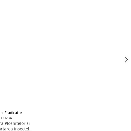
ex Eradicator
EU0234
a Plosnitelor si
rtarea Insectelor