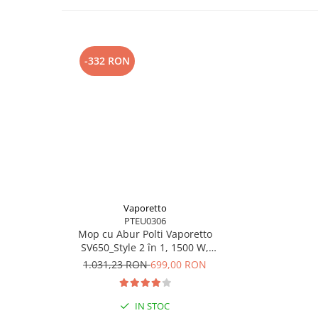
-332 RON
COMPATIBILITATE
Compatibile cu următoarele modele de Mop cu AburPolti V
SV660/SV650/SV620/SV610.
Vaporetto
PTEU0306
Mop cu Abur Polti Vaporetto
SV650_Style 2 în 1, 1500 W,
Abur Reglabil, Mâner Plută, 19
1.031,23 RON
699,00 RON
Accesorii, Autonomie
Nelimitată, Alb/Roșu
IN STOC
ACCESORIU ORIGINAL