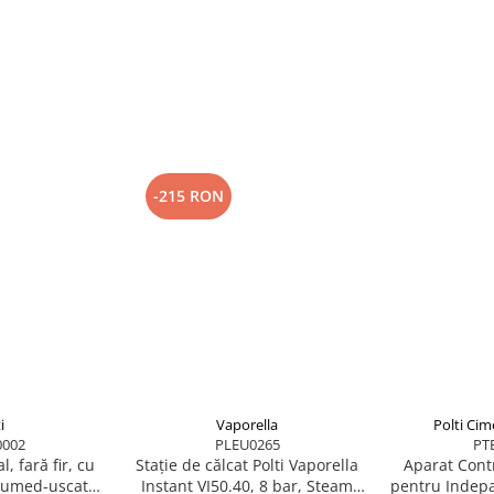
Polti Vaporetto.
-215 RON
i
Vaporella
Polti Cim
002
PLEU0265
PT
l, fară fir, cu
Stație de călcat Polti Vaporella
Aparat Contr
e umed-uscată,
Instant VI50.40, 8 bar, Steam
pentru Indepa