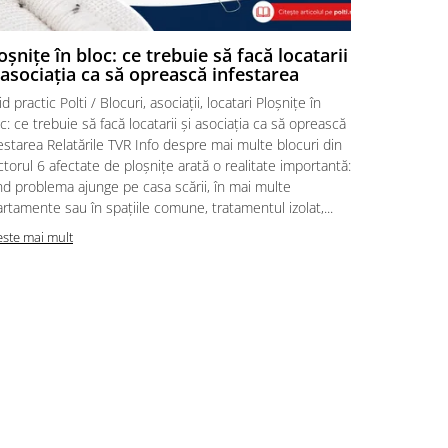
oșnițe în bloc: ce trebuie să facă locatarii
Ploșnițe 
 asociația ca să oprească infestarea
acasă | P
d practic Polti / Blocuri, asociații, locatari Ploșnițe în
Ghid practic 
c: ce trebuie să facă locatarii și asociația ca să oprească
intervenție 
estarea Relatările TVR Info despre mai multe blocuri din
aduci acasă 
torul 6 afectate de ploșnițe arată o realitate importantă:
despre posib
d problema ajunge pe casa scării, în mai multe
personalul M
rtamente sau în spațiile comune, tratamentul izolat,...
Reacția core
este mai mult
Citeste mai m