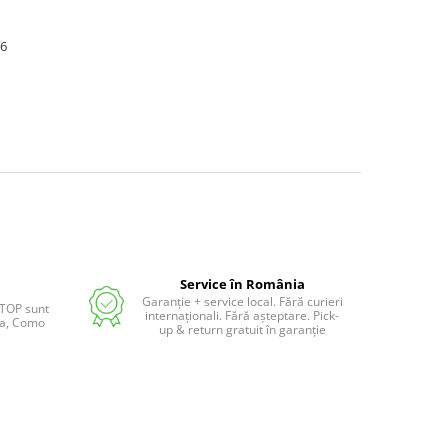
26
Service în România
Garanție + service local. Fără curieri
 TOP sunt
internaționali. Fără așteptare. Pick-
lia, Como
up & return gratuit în garanție