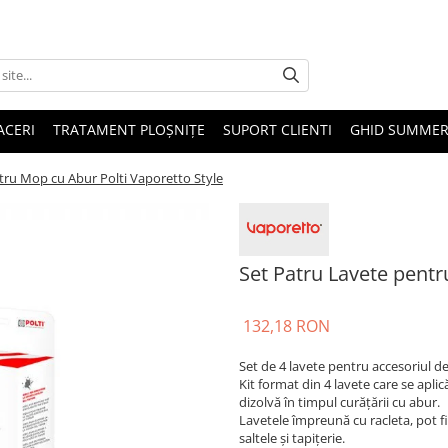
ACERI
TRATAMENT PLOȘNIȚE
SUPORT CLIENTI
GHID SUMMER
tru Mop cu Abur Polti Vaporetto Style
Set Patru Lavete pentr
132,18 RON
Set de 4 lavete pentru accesoriul de
Kit format din 4 lavete care se apli
dizolvă în timpul curățării cu abur.
Lavetele împreună cu racleta, pot fi 
saltele și tapițerie.