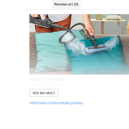
Accesorii statii de calcat
Review-uri
(0)
Accesorii curatatoare cu abur
Accesorii aspiratoare
Accesorii dispozitive profesionale
Carduri Cadou
Pachete & Oferte
CURĂȚAȚI TAPIȚERIA
Lavetele sunt ideale pentru igienizarea țesăturilor și a tapiț
perne și saltele.
VEZI MAI MULT
Informatii conformitate produs