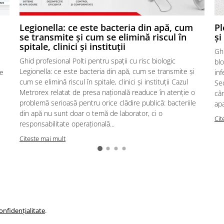
,
Legionella: ce este bacteria din apă, cum
Pl
se transmite și cum se elimină riscul în
și
spitale, clinici și instituții
Ghi
Ghid profesional Polti pentru spații cu risc biologic
blo
Legionella: ce este bacteria din apă, cum se transmite și
te
inf
cum se elimină riscul în spitale, clinici și instituții Cazul
Sec
Metrorex relatat de presa națională readuce în atenție o
cân
problemă serioasă pentru orice clădire publică: bacteriile
apa
din apă nu sunt doar o temă de laborator, ci o
Cit
responsabilitate operațională...
Citeste mai mult
onfidențialitate
.