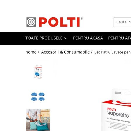
Toate Produsele
Aparate Medicale
TOATE PRODUSELE
PENTRU ACASA
PENTRU AF
Aspiratoare profesionale
Aspiratoare cu abur
home /
Accesorii & Consumabile /
Set Patru Lavete pen
Aspiratoare cu spălare
Aspiratoare verticale
Aspiratoare fara sac
Aspiratoare cu apa
Aspirator profesional
Aspiratoare robot
Masa | Statie de calcat
Aparate de calcat vertical
Mese de calcat profesionale