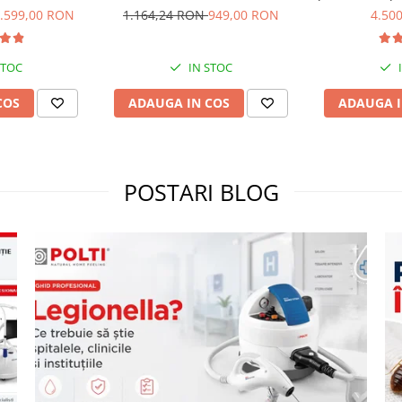
 kPa, 0.6 l, 71
Pulse 600 g
si Gandaci
.599,00 RON
1.164,24 RON
949,00 RON
4.50
/negru, Polti
Eradicator, 
m WD40C
STOC
IN STOC
COS
ADAUGA IN COS
ADAUGA I
POSTARI BLOG