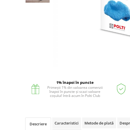
Statii de calcat cu boiler
Statii de calcat cu pompa
Fiare de calcat cu abur
Statii de calcat profesionale
Cafea și espressoare
Espresoare cu capsule
Cafea capsule
Cafea boabe
Distribuie
Espresoare cafea
pe
1% înapoi în puncte
Facebook
Cafea paduri ESE 44
Primești 1% din valoarea comenzii
înapoi în puncte și scazi valoare
Aparate de curatat cu abur
coșului! Intră acum în Polti Club
Mop cu abur
Curatator aburi
Solutii pentru plosnite
Caracteristici
Metode de plată
Despr
Descriere
Accesorii & Consumabile