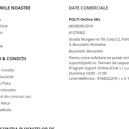
RILE NOASTRE
DATE COMERCIALE
a
POLTI Online SRL
nOver
J40/8028/2019
am
41279302
Strada Murgeni nr 59, Corp C2, Part
3, Bucuresti, Romania
ay
Bucuresti, Bucuresti
Pentru orice solicitare ne puteți scri
 & CONDIȚII
suport@polti.ro. Termen de raspun
Program Suport Online (Chat ) | Lun
 Condiții
Duminica 10:00 - 21:00
Garanție
Linie telefonica : 0744322276 | L-V 
 Plata
produselor
vă din contract aici
e Retur
alitate