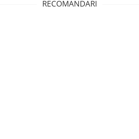
RECOMANDARI
aporetto: Polti Vaporetto Style