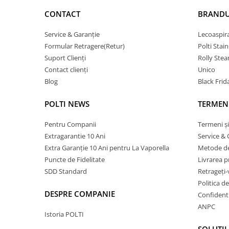
CONTACT
BRANDU
Service & Garanție
Lecoaspir
Formular Retragere(Retur)
Polti Stai
Suport Clienți
Rolly Ste
Contact clienți
Unico
Blog
Black Frid
POLTI NEWS
TERMENI
Pentru Companii
Termeni și
Extragarantie 10 Ani
Service & 
Extra Garanție 10 Ani pentru La Vaporella
Metode de
Puncte de Fidelitate
Livrarea 
SDD Standard
Retrageți-
Politica d
DESPRE COMPANIE
Confidenti
ANPC
Istoria POLTI