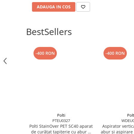
Lavetle fac parte din gama de accesorii originale dedicate 
ADAUGA IN COS
BestSellers
-400 RON
-400 RON
Polti
Polt
PTEU0327
WDEU0
Polti StainOver PET SC40 aparat
Aspirator vertica
de curățat tapițerie cu abur și
abur și aspirar