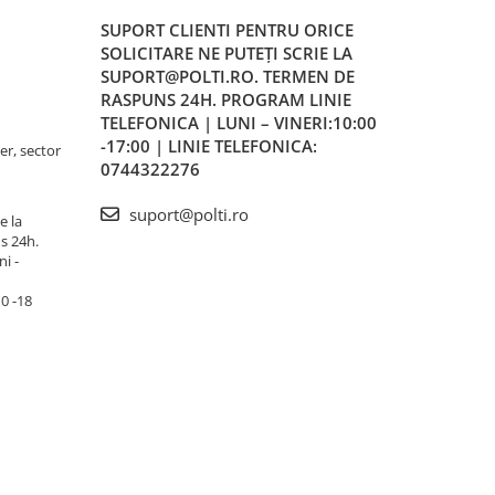
SUPORT CLIENTI
PENTRU ORICE
SOLICITARE NE PUTEȚI SCRIE LA
SUPORT@POLTI.RO. TERMEN DE
RASPUNS 24H. PROGRAM LINIE
TELEFONICA | LUNI – VINERI:10:00
-17:00 | LINIE TELEFONICA:
er, sector
0744322276
suport@polti.ro
e la
s 24h.
i -
10 -18