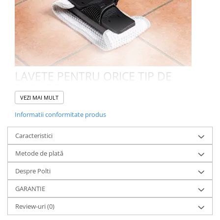
LAVETE PENTRU ORICE TIP DE
PARDOSEALA
VEZI MAI MULT
Lavetele din textil sunt proiectate sa colecteze murdaria dizolvata
de abur si sa curete pardoselile printr-o singura trecere.
Informatii conformitate produs
Caracteristici
Metode de plată
Despre Polti
GARANTIE
Review-uri
(0)