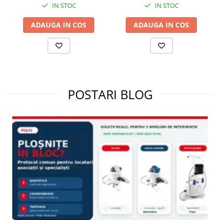
IN STOC
IN STOC
ADAUGA IN COS
ADAUGA IN COS
POSTARI BLOG
COMPATIBILITATE
Compatibile cu: Vaporetto Smart Airplus, Vaporetto Smart 30_R,
Vaporetto Smart 30_S, Vaporetto Handy Pure, Vaporetto Handy
25_Plus, Vaporetto Handy 20, Vaporetto Handy 15, Vaporetto
Go, Vaporetto Pocket 2.0, Vaporetto Comfort Silver, Vaporetto
Comfort Red, Vaporetto One, Vaporetto XSteam