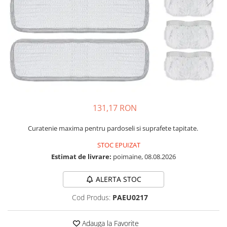
Statii de calcat cu boiler
Statii de calcat cu pompa
Fiare de calcat cu abur
Statii de calcat profesionale
Cafea și espressoare
Espresoare cu capsule
Cafea capsule
131,17 RON
Cafea boabe
Curatenie maxima pentru pardoseli si suprafete tapitate.
Espresoare cafea
STOC EPUIZAT
Cafea paduri ESE 44
Estimat de livrare:
poimaine, 08.08.2026
Aparate de curatat cu abur
Mop cu abur
ALERTA STOC
Curatator aburi
Cod Produs:
PAEU0217
Solutii pentru plosnite
Accesorii & Consumabile
Adauga la Favorite