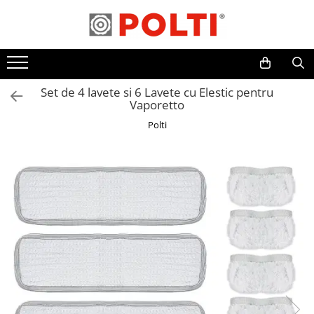
Toate Produsele
Aparate Medicale
Set de 4 lavete si 6 Lavete cu Elestic pentru
Aspiratoare profesionale
Vaporetto
Aspiratoare cu abur
Polti
Aspiratoare cu spălare
Aspiratoare verticale
Aspiratoare fara sac
Aspiratoare cu apa
Aspirator profesional
Aspiratoare robot
Masa | Statie de calcat
Aparate de calcat vertical
Mese de calcat profesionale