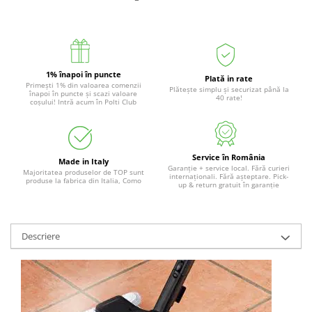
Accesorii statii de calcat
Accesorii curatatoare cu abur
Accesorii aspiratoare
Accesorii dispozitive profesionale
1% înapoi în puncte
Plată in rate
Primești 1% din valoarea comenzii
Plătește simplu și securizat până la
înapoi în puncte și scazi valoare
Carduri Cadou
40 rate!
coșului! Intră acum în Polti Club
Pachete & Oferte
Service în România
Made in Italy
Garanție + service local. Fără curieri
Majoritatea produselor de TOP sunt
internaționali. Fără așteptare. Pick-
produse la fabrica din Italia, Como
up & return gratuit în garanție
Descriere